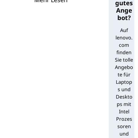
seinen neuesten Desktop-CPUs und der
gutes
zugehörigen Technologie echte Vorteile
Ange
1
bieten:
bot?
Auf
Erstellen Sie Inhalte bis zu
lenovo.
viermal schneller - ideal für
com
Filmemacher und Musiker.
finden
Bis zu 25 % höhere
Sie tolle
Bildwiederholraten pro Sekunde
(FPS) - genau das, was Gamer
Angebo
brauchen.
te für
Laptop
Steigern Sie die Gesamtleistung
um bis zu 33 % (mit Intel® Turbo
s und
Boost) - Wer braucht nicht mehr
Deskto
Leistung?
ps mit
Intel
Wie Sie sehen, hat ein Intel-basierter
Prozes
Desktop-PC von Lenovo eine Menge zu
soren
bieten. Lesen Sie weiter, um mehr zu
und