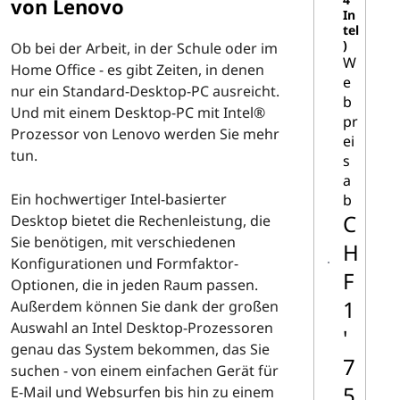
von Lenovo
In
tel
)
Ob bei der Arbeit, in der Schule oder im
W
Home Office - es gibt Zeiten, in denen
e
nur ein Standard-Desktop-PC ausreicht.
b
Und mit einem Desktop-PC mit Intel®
pr
Prozessor von Lenovo werden Sie mehr
ei
tun.
s
a
Ein hochwertiger Intel-basierter
b
C
Desktop bietet die Rechenleistung, die
Sie benötigen, mit verschiedenen
H
Konfigurationen und Formfaktor-
F
Optionen, die in jeden Raum passen.
1
Außerdem können Sie dank der großen
Auswahl an Intel Desktop-Prozessoren
'
genau das System bekommen, das Sie
7
suchen - von einem einfachen Gerät für
5
E-Mail und Websurfen bis hin zu einem