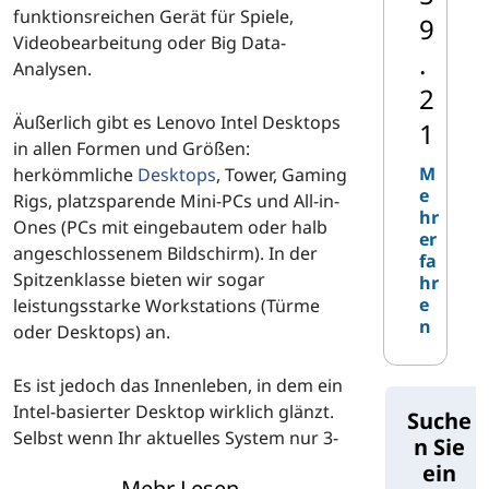
funktionsreichen Gerät für Spiele,
9
Videobearbeitung oder Big Data-
.
Analysen.
2
Äußerlich gibt es Lenovo Intel Desktops
1
in allen Formen und Größen:
M
herkömmliche
Desktops
, Tower, Gaming
e
Rigs, platzsparende Mini-PCs und All-in-
hr
Ones (PCs mit eingebautem oder halb
er
angeschlossenem Bildschirm). In der
fa
Spitzenklasse bieten wir sogar
hr
e
leistungsstarke Workstations (Türme
n
oder Desktops) an.
Es ist jedoch das Innenleben, in dem ein
Intel-basierter Desktop wirklich glänzt.
Suche
Selbst wenn Ihr aktuelles System nur 3-
n Sie
4 Jahre alt ist, kann es laut Intel mit
ein
Mehr Lesen