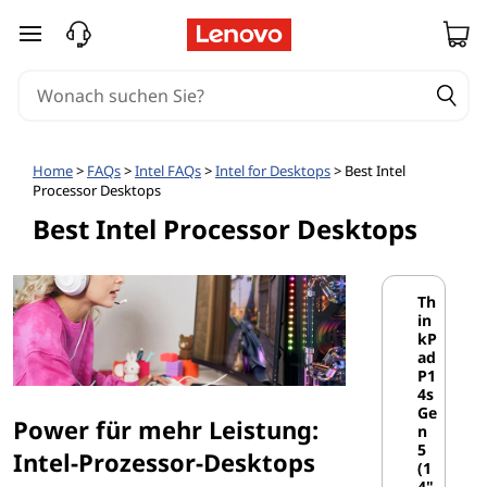
zum Hauptinhalt springen
Home
>
FAQs
>
Intel FAQs
>
Intel for Desktops
> Best Intel
Processor Desktops
Best Intel Processor Desktops
Th
in
kP
ad
P1
4s
Ge
Power für mehr Leistung:
n
5
Intel-Prozessor-Desktops
(1
4"