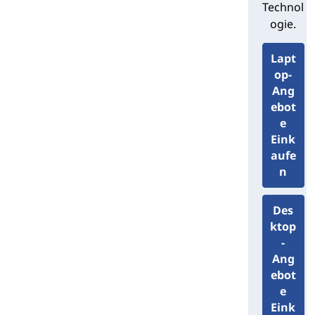
erfahren.
Technol
ogie.
Intel-basierte Desktop-PCs
Lapt
op-
Intel Prozessoren sind in der gesamten
Ang
Lenovo Desktop-PC-Produktpalette zu
ebot
finden. Von einfachen Multi-Core-CPUs
e
für den sparsamen Einsatz zu Hause
Eink
und in der Familie bis hin zu High-End-
aufe
Chips, die unsere fortschrittlichsten
n
Systeme betreiben, gibt es einen Intel-
Prozessor für jede Desktop-
Des
Computeranforderung.
ktop
-
Intel-CPU-Desktops von Lenovo
Ang
ebot
In Tabelle 1 sind die Intel Prozessoren
e
aufgelistet, die in der Lenovo
Eink
Produktlinie der Tower, Workstations