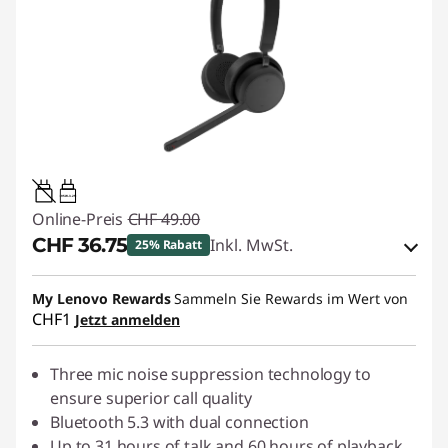
0.95W-3.25W
Online-Preis
CHF 49.00
CHF 36.75
Inkl. MwSt.
25% Rabatt
eCoupon-Rabatt :
-CHF 12.25
My Lenovo Rewards
Sammeln Sie Rewards im Wert von
CHF1
Jetzt anmelden
eCoupon :
SALES
Three mic noise suppression technology to
ensure superior call quality
Bluetooth 5.3 with dual connection
Up to 31 hours of talk and 60 hours of playback