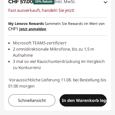
CHF 57.00
Inkl. MwSt.
50% Rabatt
Fast ausverkauft, handeln Sie jetzt!
eCoupon-Rabatt :
-CHF 57.00
My Lenovo Rewards
eCoupon :
SALES
Sammeln Sie Rewards im Wert von
CHF1
Jetzt anmelden
Microsoft TEAMS-zertifiziert
2 omnidirektionale Mikrofone, bis zu 1,5 m
Aufnahme
3 mal so viel Rauschunterdrückung im Vergleich
zu Konkurrenz
Voraussichtliche Lieferung 11.08. bei Bestellung bis
01:00 morgen
Schnellansicht
In den Warenkorb legen