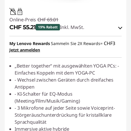
3W-4W
Online-Preis
CHF 69.01
CHF 55.21
Inkl. MwSt.
19% Rabatt
eCoupon-Rabatt :
-CHF 13.80
CHF3
My Lenovo Rewards
Sammeln Sie 2X Rewards=
Jetzt anmelden
eCoupon :
SALES
„Better together“ mit ausgewählten YOGA PCs: -
Einfaches Koppeln mit dem YOGA-PC
- Wechsel zwischen Geräten durch dreifaches
Antippen
- KI-Schalter für EQ-Modus
(Meeting/Film/Musik/Gaming)
- 3 Mikrofone auf jeder Seite sowie Voiceprint-
Störgeräuschunterdrückung für kristallklare
Sprachqualität
Immersive aktive hybride