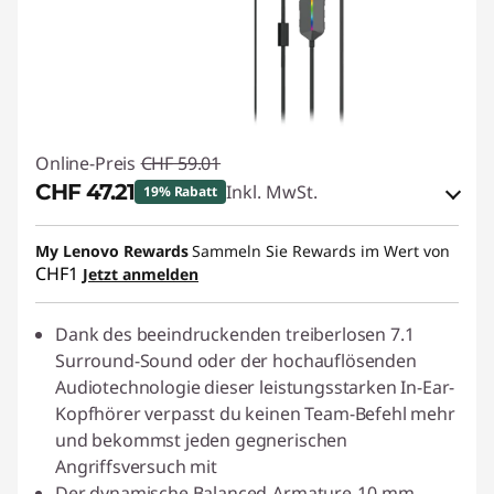
Online-Preis
CHF 59.01
CHF 47.21
Inkl. MwSt.
19% Rabatt
eCoupon-Rabatt :
-CHF 11.80
My Lenovo Rewards
Sammeln Sie Rewards im Wert von
CHF1
Jetzt anmelden
eCoupon :
SALES
Dank des beeindruckenden treiberlosen 7.1
Surround-Sound oder der hochauflösenden
Audiotechnologie dieser leistungsstarken In-Ear-
Kopfhörer verpasst du keinen Team-Befehl mehr
und bekommst jeden gegnerischen
Angriffsversuch mit
Der dynamische Balanced-Armature-10-mm-