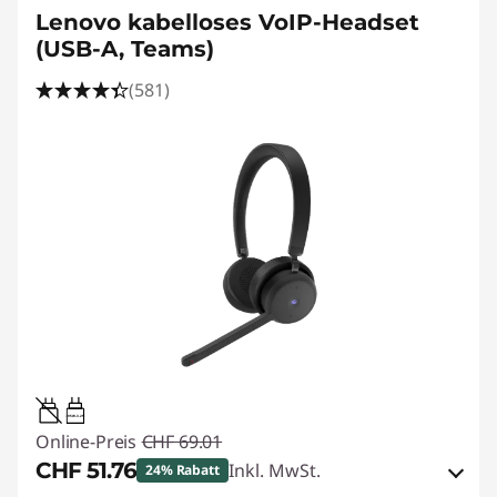
Lenovo kabelloses VoIP-Headset
(USB-A, Teams)
(581)
0.95W-3.25W
Online-Preis
CHF 69.01
CHF 51.76
Inkl. MwSt.
24% Rabatt