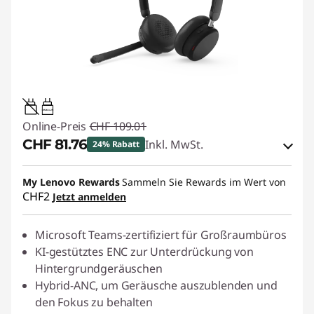
0.95W-3.25W
Online-Preis
CHF 109.01
CHF 81.76
Inkl. MwSt.
24% Rabatt
eCoupon-Rabatt :
-CHF 27.25
My Lenovo Rewards
Sammeln Sie Rewards im Wert von
CHF2
Jetzt anmelden
eCoupon :
SALES
Microsoft Teams-zertifiziert für Großraumbüros
KI-gestütztes ENC zur Unterdrückung von
Hintergrundgeräuschen
Hybrid-ANC, um Geräusche auszublenden und
den Fokus zu behalten