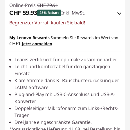
Online-Preis
CHF 79.91
CHF 59.93
Inkl. MwSt.
25% Rabatt
Begrenzter Vorrat, kaufen Sie bald!
eCoupon-Rabatt :
-CHF 19.98
My Lenovo Rewards
eCoupon :
SALES
Sammeln Sie Rewards im Wert von
CHF1
Jetzt anmelden
Teams-zertifiziert für optimale Zusammenarbeit
Leicht und komfortabel für den ganztägigen
Einsatz
Klare Stimme dank KI-Rauschunterdrückung der
LADM-Software
Plug-and-Play mit USB-C-Anschluss und USB-A-
Konverter
Doppelseitiger Mikrofonarm zum Links-/Rechts-
Tragen
Drei Jahre eingeschränkte Garantie.
Voraussichtliche Lieferung 11.08. bei Bestellung bis