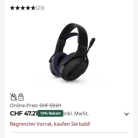
(23)
1.5W-2W
Online-Preis
CHF 59.01
CHF 47.21
Inkl. MwSt.
19% Rabatt
Begrenzter Vorrat, kaufen Sie bald!
eCoupon-Rabatt :
-CHF 11.80