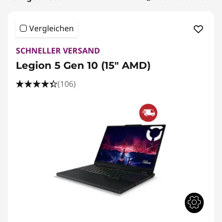
S
c
Vergleichen
h
SCHNELLER VERSAND
r
Legion 5 Gen 10 (15" AMD)
e
(106)
i
b
e
n
u
n