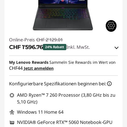
Online-Preis
CHF 2'129.01
CHF 1'596.76
Inkl. MwSt.
24% Rabatt
eCoupon-Rabatt :
-CHF 532.25
My Lenovo Rewards
Sammeln Sie Rewards im Wert von
CHF44
Jetzt anmelden
eCoupon :
SALES
Konfigurierbare Spezifikationen beginnen bei:
AMD Ryzen™ 7 260 Prozessor (3,80 GHz bis zu
5,10 GHz)
Windows 11 Home 64
NVIDIA® GeForce RTX™ 5060 Notebook-GPU