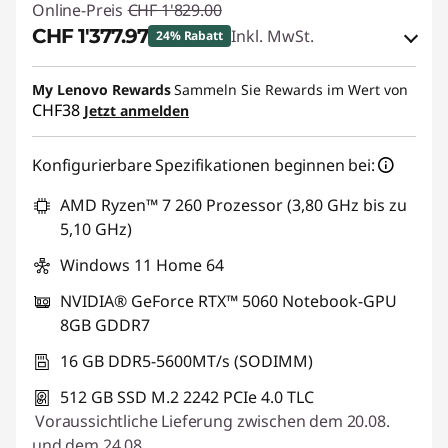
Online-Preis
CHF 1'829.00
d
CHF 1'377.97
Inkl. MwSt.
24% Rabatt
B
eCoupon-Rabatt :
-CHF 451.03
My Lenovo Rewards
Sammeln Sie Rewards im Wert von
l
CHF38
Jetzt anmelden
eCoupon :
SALES
o
Konfigurierbare Spezifikationen beginnen bei:
g
AMD Ryzen™ 7 260 Prozessor (3,80 GHz bis zu
5,10 GHz)
g
Windows 11 Home 64
e
NVIDIA® GeForce RTX™ 5060 Notebook-GPU
n
8GB GDDR7
16 GB DDR5-5600MT/s (SODIMM)
512 GB SSD M.2 2242 PCIe 4.0 TLC
Voraussichtliche Lieferung zwischen dem 20.08.
und dem 24.08.