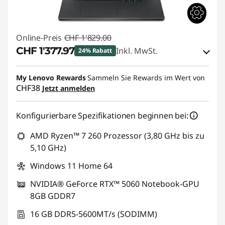
Online-Preis
CHF 1'829.00
CHF 1'377.97
Inkl. MwSt.
24% Rabatt
eCoupon-Rabatt :
-CHF 451.03
My Lenovo Rewards
Sammeln Sie Rewards im Wert von
CHF38
Jetzt anmelden
eCoupon :
SALES
Konfigurierbare Spezifikationen beginnen bei:
AMD Ryzen™ 7 260 Prozessor (3,80 GHz bis zu
5,10 GHz)
Windows 11 Home 64
NVIDIA® GeForce RTX™ 5060 Notebook-GPU
8GB GDDR7
16 GB DDR5-5600MT/s (SODIMM)