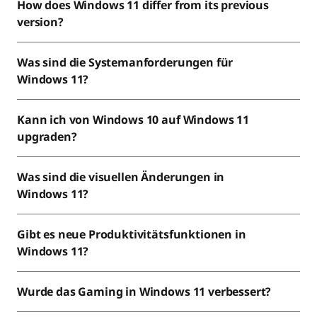
T
How does Windows 11 differ from its previous
version?
o
u
Was sind die Systemanforderungen für
Windows 11?
c
h
Kann ich von Windows 10 auf Windows 11
upgraden?
s
Was sind die visuellen Änderungen in
c
Windows 11?
r
Gibt es neue Produktivitätsfunktionen in
e
Windows 11?
e
Wurde das Gaming in Windows 11 verbessert?
n