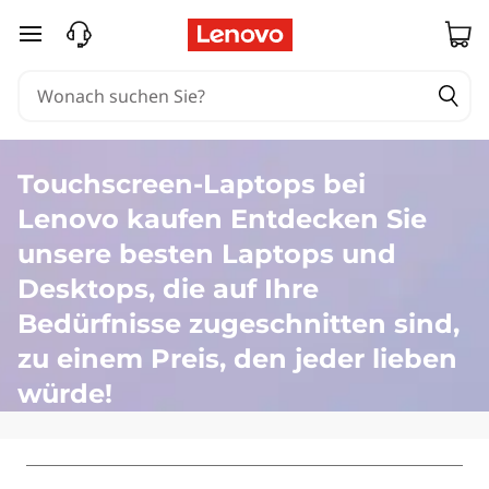
L
zum Hauptinhalt springen
a
p
t
Touchscreen-Laptops bei
o
Lenovo kaufen Entdecken Sie
p
unsere besten Laptops und
Desktops, die auf Ihre
s
Bedürfnisse zugeschnitten sind,
m
zu einem Preis, den jeder lieben
i
würde!
t