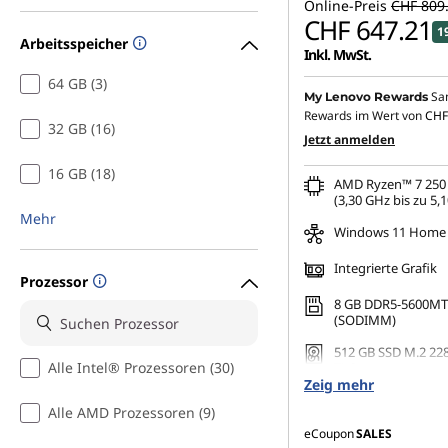
Online-Preis
CHF 809
r
CHF 647.21
1
Arbeitsspeicher
Inkl. MwSt.
e
64 GB (3)
Sa
My Lenovo Rewards
M
Rewards im Wert von
CHF
32 GB (16)
Jetzt anmelden
S
16 GB (18)
AMD Ryzen™ 7 250 
e
(3,30 GHz bis zu 5,
Mehr
r
Windows 11 Home
Integrierte Grafik
i
Prozessor
8 GB DDR5-5600MT
e
(SODIMM)
512 GB SSD M.2 228
S
Alle Intel® Prozessoren (30)
TLC
Zeig mehr
F
Alle AMD Prozessoren (9)
eCoupon
SALES