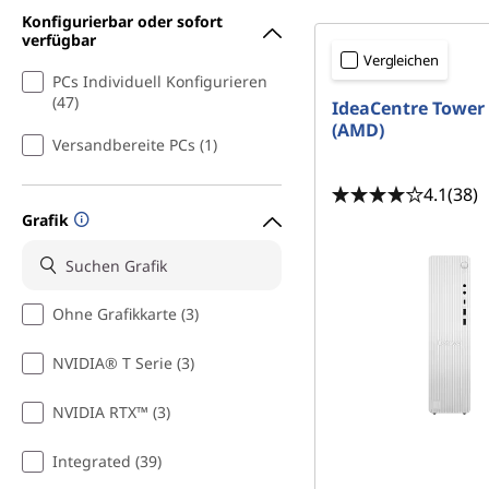
v
r
Konfigurierbar oder sofort
o
i
verfügbar
Vergleichen
n
PCs Individuell Konfigurieren
T
g
(47)
IdeaCentre Tower
e
(AMD)
h
n
Versandbereite PCs (1)
i
4.1
(38)
Grafik
n
k
Ohne Grafikkarte (3)
C
NVIDIA® T Serie (3)
e
NVIDIA RTX™ (3)
n
t
Integrated (39)