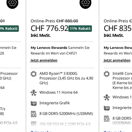
.01
Online-Preis
CHF 880.00
Online-Preis
C
CHF 776.92
CHF 835
9% Rabatt
11% Rabatt
Inkl. MwSt.
Inkl. MwSt.
mmeln Sie
Sammeln Sie
My Lenovo Rewards
My Lenovo Rew
20
Rewards im Wert von
CHF21
Rewards im Wert
Jetzt anmelden
Jetzt anmelden
Prozessor
AMD Ryzen™ 3 8300G
Intel® Cor
10 GHz)
Prozessor (3,45 GHz bis zu 4,90
Prozessor 
GHz)
(E-Kerne bi
 64
Kerne bis z
Windows 11 Home 64
Windows 1
Integrierte Grafik
Integrierte
T/s
GB)
8 GB DDR5-5200MHz (UDIMM)
8 GB DDR5
0 PCIe 4.0
(SODIMM)
256 GB SSD M.2 2280 PCIe 4.0
TLC Opal