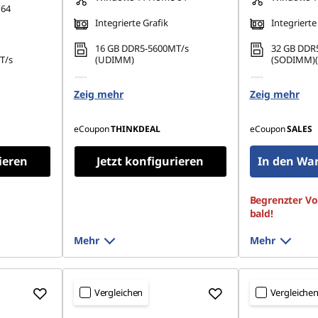
 64
Integrierte Grafik
Integrierte
16 GB DDR5-5600MT/s
32 GB DDR
T/s
(UDIMM)
(SODIMM)(2
256 GB SSD M.2 2280 PCIe 4.0
1 TB SSD M
0 PCIe 4.0
Zeig mehr
TLC Opal
Zeig mehr
eCoupon
THINKDEAL
eCoupon
SALES
ieren
Jetzt konfigurieren
In den Wa
Begrenzter Vor
bald!
Mehr
Mehr
Vergleichen
Vergleiche