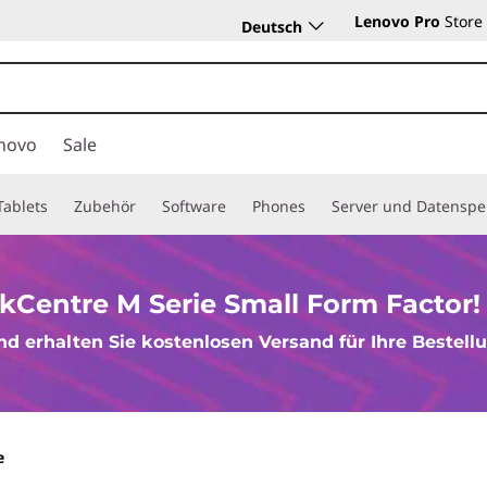
Lenovo Pro
Store
Deutsch
novo
Sale
Tablets
Zubehör
Software
Phones
Server und Datenspe
kCentre M Serie Small Form Factor!
nd erhalten Sie kostenlosen Versand für Ihre Bestell
e