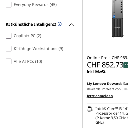
Everyday Rewards (45)
KI (künstliche Intelligenz)
Copilot+ PC (2)
KI-fähige Workstations (9)
Online-Preis
CHF 969
Alle AI PCs (10)
CHF 852.73
1
Inkl. MwSt.
Sa
My Lenovo Rewards
Rewards im Wert von
CHF
Jetzt anmelden
Intel® Core™ i3-14
Prozessor der 14. 
(P-Kerne 3,50 GHz b
GHz)