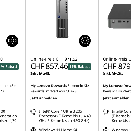
.01
Online-Preis
CHF 971.52
Online-Preis
C
CHF 857.46
CHF 879
1% Rabatt
11% Rabatt
Inkl. MwSt.
Inkl. MwSt.
mmeln Sie
Sammeln Sie
My Lenovo Rewards
My Lenovo Rew
23
Rewards im Wert von
CHF23
Rewards im Wert
Jetzt anmelden
Jetzt anmelden
100
Intel® Core™ Ultra 3 205
Intel® Cor
Generation
Prozessor (E-Kerne bis zu 4,40
(E-Kerne bi
is zu 4,70
GHz P-Kerne bis zu 4,90 GHz)
Kerne bis z
Windows 11 Home 64
Windows 1