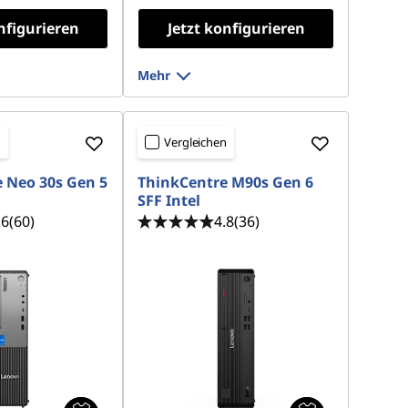
nfigurieren
Jetzt konfigurieren
Mehr
n
Vergleichen
 Neo 30s Gen 5
ThinkCentre M90s Gen 6
SFF Intel
.6
(60)
4.8
(36)