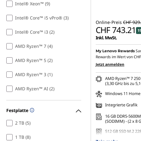
Intel® Xeon™ (9)
Intel® Core™ i5 vPro® (3)
Online-Preis
CHF 929
CHF 743.21
1
Intel® Core™ i3 (2)
Inkl. MwSt.
AMD Ryzen™ 7 (4)
Sa
My Lenovo Rewards
Rewards im Wert von
CHF
AMD Ryzen™ 5 (2)
Jetzt anmelden
AMD Ryzen™ 3 (1)
AMD Ryzen™ 7 250 
(3,30 GHz bis zu 5,
AMD Ryzen™ AI (2)
Windows 11 Home
Integrierte Grafik
Festplatte
16 GB DDR5-5600M
(SODIMM) - (2 x 8 
2 TB (5)
512 GB SSD M.2 228
TLC
1 TB (8)