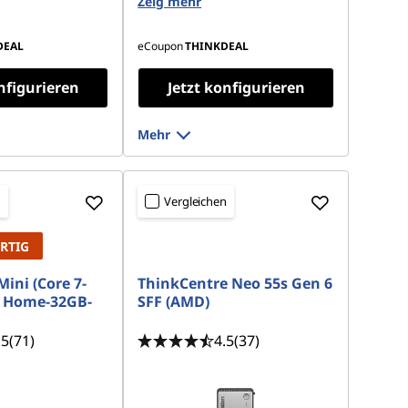
 M.2 2280 PCIe 4.0
Zeig mehr
DEAL
eCoupon
THINKDEAL
nfigurieren
Jetzt konfigurieren
Mehr
n
Vergleichen
RTIG
ini (Core 7-
ThinkCentre Neo 55s Gen 6
 Home-32GB-
SFF (AMD)
.5
(71)
4.5
(37)