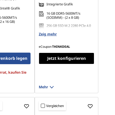
Integrierte Grafik
 Intel® Grafik
16 GB DDR5-5600MT/s
5-5600MT/s
(SODIMM) - (2 x 8 GB)
 x 16 GB)
256 GB SSD M.2 2280 PCIe 4.0
.2 2280 PCIe 4.0 TLC
TLC Opal
Zeig mehr
eCoupon
THINKDEAL
renkorb legen
Jetzt konfigurieren
rat, kaufen Sie
Mehr
n
Vergleichen