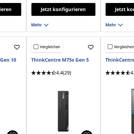
ieren
Jetzt konfigurieren
Jetzt ko
Mehr
Mehr
Vergleichen
Vergleiche
 Gen 10
ThinkCentre M75s Gen 5
ThinkCentre
4.4
(29)
4