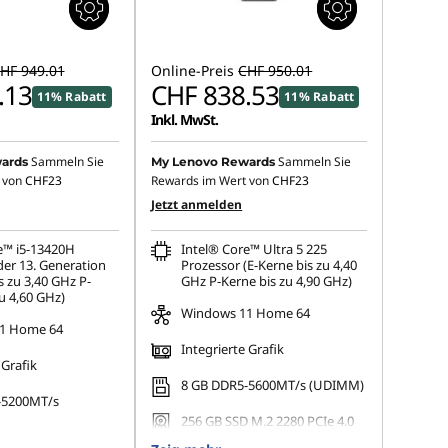
HF 949.01
Online-Preis
CHF 950.01
.13
CHF 838.53
11% Rabatt
11% Rabatt
Inkl. MwSt.
Sammeln Sie
Sammeln Sie
ards
My Lenovo Rewards
 von
CHF23
Rewards im Wert von
CHF23
Jetzt anmelden
e™ i5-13420H
Intel® Core™ Ultra 5 225
der 13. Generation
Prozessor (E-Kerne bis zu 4,40
s zu 3,40 GHz P-
GHz P-Kerne bis zu 4,90 GHz)
u 4,60 GHz)
Windows 11 Home 64
1 Home 64
Integrierte Grafik
 Grafik
8 GB DDR5-5600MT/s (UDIMM)
-5200MT/s
256 GB SSD M.2 2280 PCIe 4.0
TLC Opal