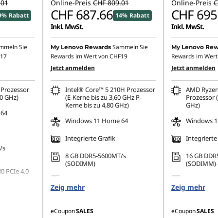
.01
Online-Preis
CHF 809.01
Online-Preis
C
CHF 687.66
CHF 695
9% Rabatt
14% Rabatt
Inkl. MwSt.
Inkl. MwSt.
mmeln Sie
Sammeln Sie
My Lenovo Rewards
My Lenovo Rew
17
Rewards im Wert von
CHF19
Rewards im Wert
Jetzt anmelden
Jetzt anmelden
Prozessor
Intel® Core™ 5 210H Prozessor
AMD Ryzen
10 GHz)
(E-Kerne bis zu 3,60 GHz P-
Prozessor (
Kerne bis zu 4,80 GHz)
GHz)
 64
Windows 11 Home 64
Windows 1
Integrierte Grafik
Integrierte
/s
8 GB DDR5-5600MT/s
16 GB DDR
(SODIMM)
(SODIMM) -
0 PCIe 4.0
256 GB SSD M.2 2280 PCIe 4.0
512 GB SSD
Zeig mehr
TLC
Zeig mehr
QLC
eCoupon
SALES
eCoupon
SALES