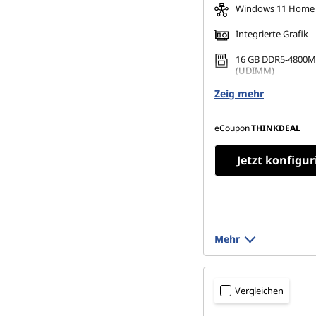
Windows 11 Home
Integrierte Grafik
16 GB DDR5-4800M
(UDIMM)
Zeig mehr
256 GB SSD M.2 228
TLC Opal
eCoupon
THINKDEAL
Jetzt konfigur
Mehr
Vergleichen