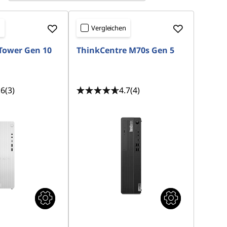
n
Vergleichen
Tower Gen 10
ThinkCentre M70s Gen 5
.6
(3)
4.7
(4)