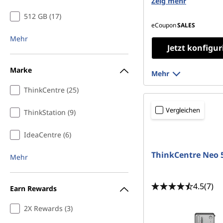
Zeig mehr
512 GB (17)
eCoupon
SALES
Mehr
Jetzt konfigur
Marke
Mehr
ThinkCentre (25)
Vergleichen
ThinkStation (9)
IdeaCentre (6)
ThinkCentre Neo 
Mehr
4.5
(7)
Earn Rewards
2X Rewards (3)