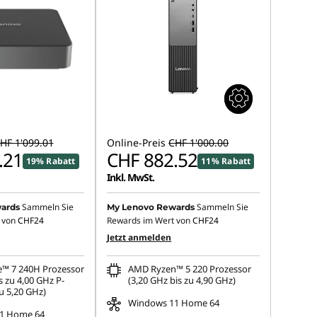
HF 1'099.01
Online-Preis
CHF 1'000.00
.21
CHF 882.52
19% Rabatt
11% Rabatt
Inkl. MwSt.
Sammeln Sie
Sammeln Sie
ards
My Lenovo Rewards
 von
CHF24
Rewards im Wert von
CHF24
Jetzt anmelden
e™ 7 240H Prozessor
AMD Ryzen™ 5 220 Prozessor
s zu 4,00 GHz P-
(3,20 GHz bis zu 4,90 GHz)
u 5,20 GHz)
Windows 11 Home 64
1 Home 64