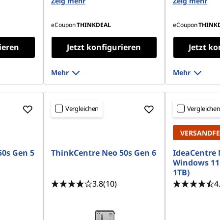
Zeig mehr
Zeig mehr
256 GB SSD
TLC Opal
eCoupon
THINKDEAL
eCoupon
THINK
ieren
Jetzt konfigurieren
Jetzt ko
Mehr
Mehr
Vergleichen
Vergleiche
VERSANDFE
50s Gen 5
ThinkCentre Neo 50s Gen 6
IdeaCentre M
Windows 11
1TB)
3.8
(10)
4