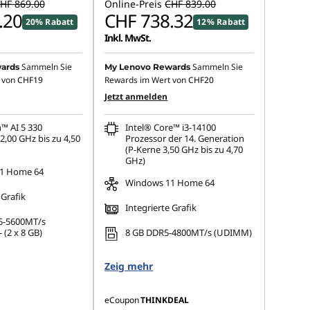
HF 869.00
Online-Preis
CHF 839.00
.20
CHF 738.32
20% Rabatt
12% Rabatt
Inkl. MwSt.
Sammeln Sie
Sammeln Sie
ards
My Lenovo Rewards
 von
CHF19
Rewards im Wert von
CHF20
Jetzt anmelden
™ AI 5 330
Intel® Core™ i3-14100
2,00 GHz bis zu 4,50
Prozessor der 14. Generation
(P-Kerne 3,50 GHz bis zu 4,70
GHz)
1 Home 64
Windows 11 Home 64
 Grafik
Integrierte Grafik
5-5600MT/s
 (2 x 8 GB)
8 GB DDR5-4800MT/s (UDIMM)
 M.2 2280 PCIe 4.0
Keine Speicherauswahl
Zeig mehr
eCoupon
THINKDEAL