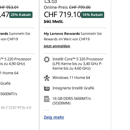
45W-65W
USB PD
HF 953.01
Online-Preis
CHF 799.00
.47
CHF 719.10
25% Rabatt
10% Rabatt
Inkl. MwSt.
Sammeln Sie
Sammeln Sie
ards
My Lenovo Rewards
 von
CHF19
Rewards im Wert von
CHF19
Jetzt anmelden
™ 5 220 Prozessor
Intel® Core™ 5 320 Prozessor
is zu 4,90 GHz)
(LPE-Kerne bis zu 3,40 GHz P-
Kerne bis zu 4,60 GHz)
1 Home 64
Windows 11 Home 64
 Grafik
Integrierte Intel® Grafik
-5600MT/s
16 GB DDR5-5600MT/s
(SODIMM)
 M.2 2242 PCIe 4.0
512 GB SSD M.2 2242 PCIe 4.0
Zeig mehr
QLC