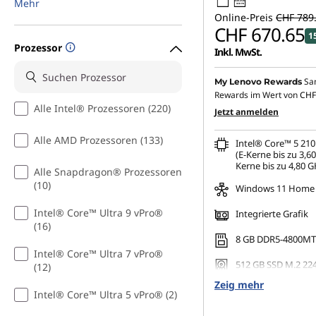
Mehr
45W-65W
USB PD
S
Online-Preis
CHF 789
CHF 670.65
1
t
Prozessor
Inkl. MwSt.
u
Sa
My Lenovo Rewards
Rewards im Wert von
CHF
d
Alle Intel® Prozessoren (220)
Jetzt anmelden
e
Alle AMD Prozessoren (133)
Intel® Core™ 5 21
(E-Kerne bis zu 3,6
n
Kerne bis zu 4,80 G
Alle Snapdragon® Prozessoren
(10)
Windows 11 Home
t
Intel® Core™ Ultra 9 vPro®
Integrierte Grafik
e
(16)
8 GB DDR5-4800MT/s
Intel® Core™ Ultra 7 vPro®
n
512 GB SSD M.2 224
(12)
QLC
K
Zeig mehr
Intel® Core™ Ultra 5 vPro® (2)