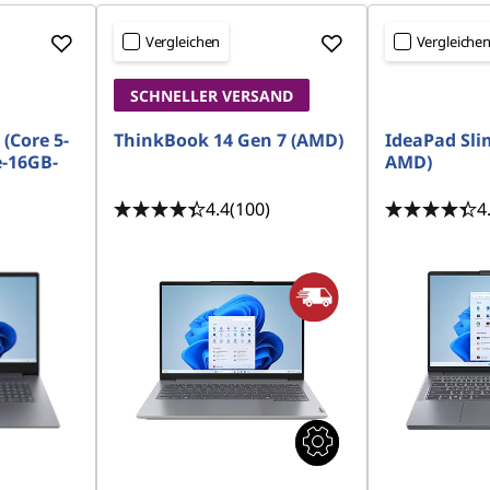
Vergleichen
Vergleiche
SCHNELLER VERSAND
 (Core 5-
ThinkBook 14 Gen 7 (AMD)
IdeaPad Sli
-16GB-
AMD)
4.4
(100)
4