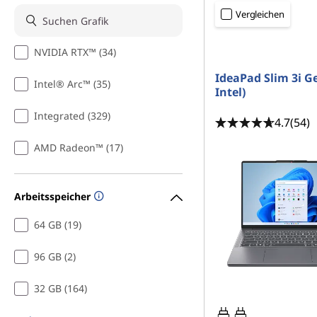
r
r
Vergleichen
I
i
n
NVIDIA RTX™ (34)
n
g
e
IdeaPad Slim 3i Ge
Intel® Arc™ (35)
f
n
Intel)
o
Integrated (329)
4.7
(54)
r
AMD Radeon™ (17)
m
Arbeitsspeicher
a
64 GB (19)
t
96 GB (2)
i
32 GB (164)
k