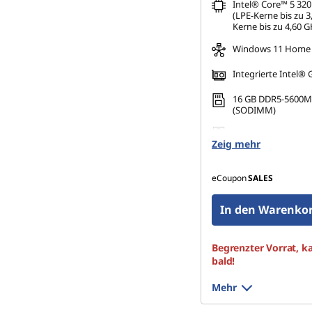
Intel® Core™ 5 320
(LPE-Kerne bis zu 3
Kerne bis zu 4,60 G
Windows 11 Home
Integrierte Intel® 
16 GB DDR5-5600M
(SODIMM)
512 GB SSD M.2 224
Zeig mehr
QLC
eCoupon
SALES
In den Warenkor
Begrenzter Vorrat, k
bald!
Mehr