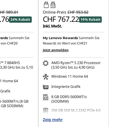
65W-65W
USB PD
HF 989.01
Online-Preis
CHF 953.02
.76
CHF 767.22
24% Rabatt
19% Rabatt
Inkl. MwSt.
Sammeln Sie
Sammeln Sie
ards
My Lenovo Rewards
 von
CHF20
Rewards im Wert von
CHF21
Jetzt anmelden
™ 7 8840HS
AMD Ryzen™ 5 230 Prozessor
3,30 GHz bis zu 5,10
(3,50 GHz bis zu 4,90 GHz)
Windows 11 Home 64
1 Home 64
Integrierte Grafik
 Grafik
8 GB DDR5-5600MT/s
-5600MT/s (8 GB
(SODIMM)
 8 GB SODIMM)
256 GB SSD M.2 2242 PCIe 4.0
 M.2 2242 PCIe 4.0
TLC Opal
Zeig mehr