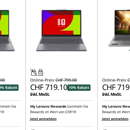
45W-65W
USB PD
.00
Online-Preis
CHF 799.00
Online-Preis
C
CHF 719.10
CHF 719
0% Rabatt
10% Rabatt
Inkl. MwSt.
Inkl. MwSt.
mmeln Sie
Sammeln Sie
My Lenovo Rewards
My Lenovo Rew
19
Rewards im Wert von
CHF19
Rewards im Wert
Jetzt anmelden
Jetzt anmelden