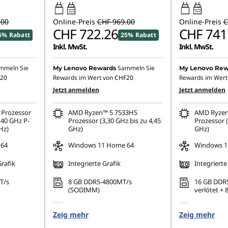
65W-65W
45W-65W
USB PD
USB PD
.00
Online-Preis
CHF 969.00
Online-Preis
C
CHF 722.26
CHF 741
5% Rabatt
25% Rabatt
Inkl. MwSt.
Inkl. MwSt.
mmeln Sie
Sammeln Sie
My Lenovo Rewards
My Lenovo Rew
20
Rewards im Wert von
CHF20
Rewards im Wert
Jetzt anmelden
Jetzt anmelden
 Prozessor
AMD Ryzen™ 5 7533HS
AMD Ryzen
,40 GHz P-
Prozessor (3,30 GHz bis zu 4,45
Prozessor (
Hz)
GHz)
GHz)
 64
Windows 11 Home 64
Windows 1
Grafik
Integrierte Grafik
Integrierte
T/s
8 GB DDR5-4800MT/s
16 GB DDR5
(SODIMM)
verlötet +
2 PCIe 4.0
256 GB SSD M.2 2242 PCIe 4.0
512 GB SSD
Zeig mehr
TLC
Zeig mehr
TLC