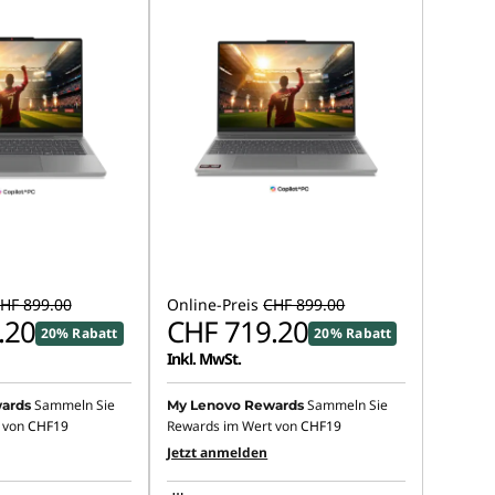
HF 899.00
Online-Preis
CHF 899.00
.20
CHF 719.20
20% Rabatt
20% Rabatt
Inkl. MwSt.
Sammeln Sie
Sammeln Sie
ards
My Lenovo Rewards
 von
CHF19
Rewards im Wert von
CHF19
Jetzt anmelden