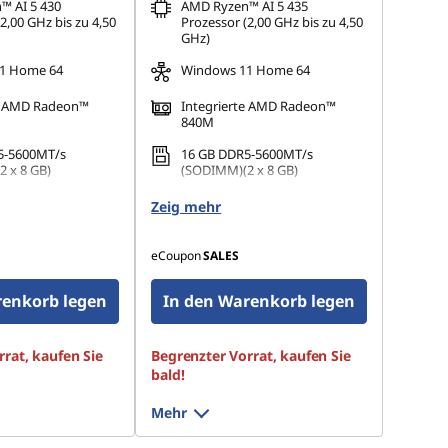
™ AI 5 430
AMD Ryzen™ AI 5 435
2,00 GHz bis zu 4,50
Prozessor (2,00 GHz bis zu 4,50
GHz)
1 Home 64
Windows 11 Home 64
te AMD Radeon™
Integrierte AMD Radeon™
840M
5-5600MT/s
16 GB DDR5-5600MT/s
 x 8 GB)
(SODIMM)(2 x 8 GB)
 M.2 2242 PCIe 4.0
512 GB SSD M.2 2242 PCIe 4.0
Zeig mehr
QLC
eCoupon
SALES
renkorb legen
In den Warenkorb legen
rat, kaufen Sie
Begrenzter Vorrat, kaufen Sie
bald!
Mehr