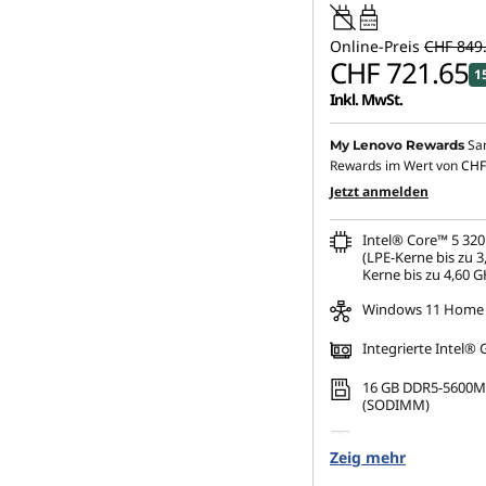
45W-65W
USB PD
Online-Preis
CHF 849
CHF 721.65
1
Inkl. MwSt.
Sa
My Lenovo Rewards
Rewards im Wert von
CHF
Jetzt anmelden
Intel® Core™ 5 320
(LPE-Kerne bis zu 3
Kerne bis zu 4,60 G
Windows 11 Home
Integrierte Intel® 
16 GB DDR5-5600M
(SODIMM)
512 GB SSD M.2 224
Zeig mehr
TLC