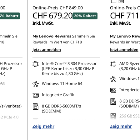
65W-65W
USB PD
.00
Online-Preis
CHF 849.00
Online-Preis
C
CHF 679.20
CHF 711
5% Rabatt
20% Rabatt
Inkl. MwSt.
Inkl. MwSt.
mmeln Sie
Sammeln Sie
My Lenovo Rewards
My Lenovo Rew
18
Rewards im Wert von
CHF18
Rewards im Wert
Jetzt anmelden
Jetzt anmelden
0H Prozessor
Intel® Core™ 3 304 Prozessor
AMD Ryzen
0 GHz P-
(LPE-Kerne bis zu 3,30 GHz P-
(3,20 GHz b
Hz)
Kerne bis zu 4,30 GHz)
Windows 1
 64
Windows 11 Home 64
Integrierte
Integrierte Grafik
8 GB DDR5
 (verlötet)
8 GB DDR5-5600MT/s
(SODIMM)
(SODIMM)
256 GB SSD
2 PCIe 4.0
256 GB SSD M.2 2242 PCIe 4.0
TLC
Zeig mehr
TLC Opal
Zeig mehr