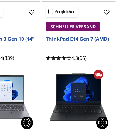
n
Vergleichen
SCHNELLER VERSAND
m 3 Gen 10 (14"
ThinkPad E14 Gen 7 (AMD)
.4
(339)
4.3
(66)