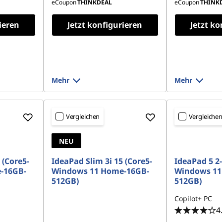
eCoupon
THINKDEAL
eCoupon
THINK
ieren
Jetzt konfigurieren
Jetzt ko
Mehr
Mehr
Vergleichen
Vergleiche
NEU
 (Core5-
IdeaPad Slim 3i 15 (Core5-
IdeaPad 5 2-
-16GB-
Windows 11 Home-16GB-
Windows 11
512GB)
512GB)
Copilot+ PC
4