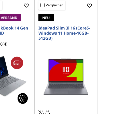
n
Vergleichen
 VERSAND
NEU
nkBook 14 Gen
IdeaPad Slim 3i 16 (Core5-
MD
Windows 11 Home-16GB-
512GB)
.0
(4)