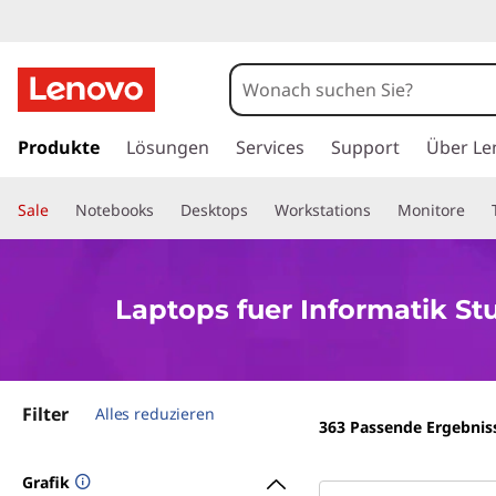
L
a
p
z
u
Produkte
Lösungen
Services
Support
Über Le
t
m
H
o
Sale
Notebooks
Desktops
Workstations
Monitore
a
u
p
p
t
s
Laptops fuer Informatik S
i
n
f
h
a
u
Filter
l
Alles reduzieren
363
Passende Ergebnis
t
e
s
Grafik
p