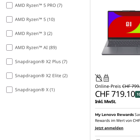
AMD Ryzen™ 5 PRO (7)
AMD Ryzen™ 5 (10)
AMD Ryzen™ 3 (2)
AMD Ryzen™ AI (89)
Snapdragon® X2 Plus (7)
Snapdragon® X2 Elite (2)
45W-65W
USB PD
Online-Preis
CHF 799
Snapdragon® X (1)
CHF 719.10
1
Inkl. MwSt.
Sa
My Lenovo Rewards
Rewards im Wert von
CHF
Jetzt anmelden