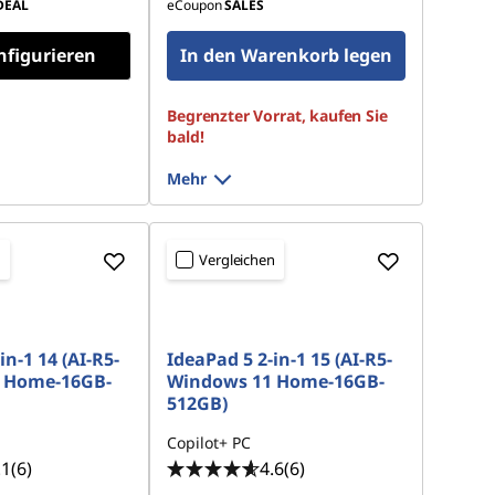
DEAL
eCoupon
SALES
nfigurieren
In den Warenkorb legen
Begrenzter Vorrat, kaufen Sie
bald!
Mehr
n
Vergleichen
in-1 14 (AI-R5-
IdeaPad 5 2-in-1 15 (AI-R5-
 Home-16GB-
Windows 11 Home-16GB-
512GB)
Copilot+ PC
.1
(6)
4.6
(6)