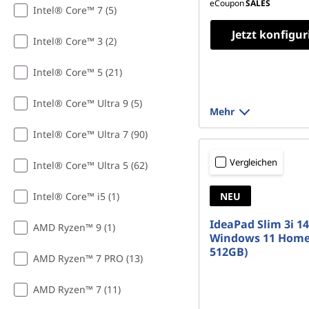
a
eCoupon
SALES
Intel® Core™ 7 (5)
u
Jetzt konfigur
Intel® Core™ 3 (2)
f
Intel® Core™ 5 (21)
e
Intel® Core™ Ultra 9 (5)
Mehr
n
Intel® Core™ Ultra 7 (90)
Vergleichen
Intel® Core™ Ultra 5 (62)
Intel® Core™ i5 (1)
NEU
IdeaPad Slim 3i 14
AMD Ryzen™ 9 (1)
Windows 11 Home
512GB)
AMD Ryzen™ 7 PRO (13)
AMD Ryzen™ 7 (11)