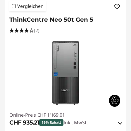
Vergleichen
ThinkCentre Neo 50t Gen 5
(2)
Online-Preis
CHF 1'169.01
CHF 935.21
Inkl. MwSt.
19% Rabatt