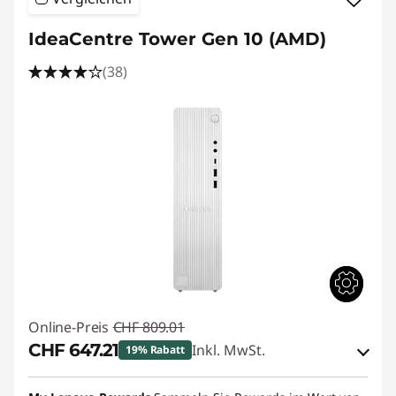
IdeaCentre Tower Gen 10 (AMD)
(38)
Online-Preis
CHF 809.01
CHF 647.21
Inkl. MwSt.
19% Rabatt
eCoupon-Rabatt :
-CHF 161.80