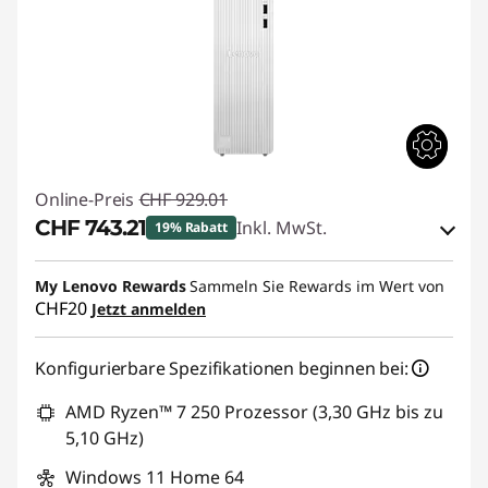
Online-Preis
CHF 929.01
CHF 743.21
Inkl. MwSt.
19% Rabatt
eCoupon-Rabatt :
-CHF 185.80
My Lenovo Rewards
Sammeln Sie Rewards im Wert von
CHF20
Jetzt anmelden
eCoupon :
SALES
Konfigurierbare Spezifikationen beginnen bei:
AMD Ryzen™ 7 250 Prozessor (3,30 GHz bis zu
5,10 GHz)
Windows 11 Home 64