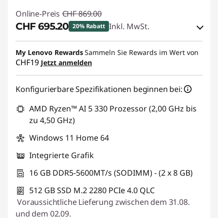
Online-Preis
CHF 869.00
CHF 695.20
Inkl. MwSt.
20% Rabatt
eCoupon-Rabatt :
-CHF 173.80
My Lenovo Rewards
Sammeln Sie Rewards im Wert von
CHF19
Jetzt anmelden
eCoupon :
SALES
Konfigurierbare Spezifikationen beginnen bei:
AMD Ryzen™ AI 5 330 Prozessor (2,00 GHz bis
zu 4,50 GHz)
Windows 11 Home 64
Integrierte Grafik
16 GB DDR5-5600MT/s (SODIMM) - (2 x 8 GB)
512 GB SSD M.2 2280 PCIe 4.0 QLC
Voraussichtliche Lieferung zwischen dem 31.08.
und dem 02.09.