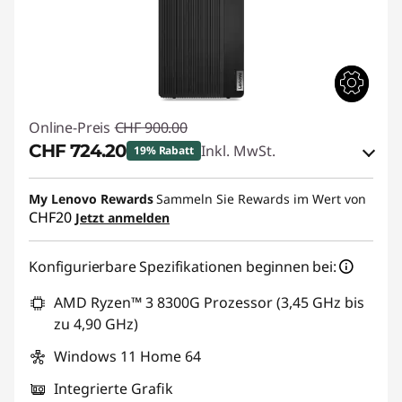
Online-Preis
CHF 900.00
CHF 724.20
Inkl. MwSt.
19% Rabatt
eCoupon-Rabatt :
-CHF 175.80
My Lenovo Rewards
Sammeln Sie Rewards im Wert von
CHF20
Jetzt anmelden
eCoupon :
THINKDEAL7
Konfigurierbare Spezifikationen beginnen bei:
AMD Ryzen™ 3 8300G Prozessor (3,45 GHz bis
zu 4,90 GHz)
Windows 11 Home 64
Integrierte Grafik