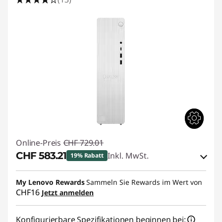
e
r
i
e
C
o
m
Online-Preis
CHF 729.01
p
CHF 583.21
Inkl. MwSt.
19% Rabatt
u
eCoupon-Rabatt :
-CHF 145.80
My Lenovo Rewards
Sammeln Sie Rewards im Wert von
t
CHF16
Jetzt anmelden
eCoupon :
SALES
e
Konfigurierbare Spezifikationen beginnen bei: