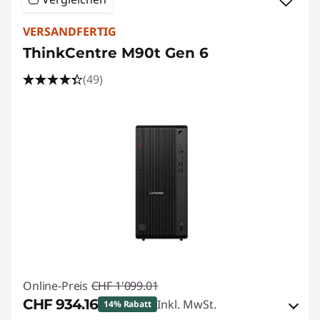
VERSANDFERTIG
ThinkCentre M90t Gen 6
(49)
Online-Preis
CHF 1'099.01
CHF 934.16
Inkl. MwSt.
14% Rabatt