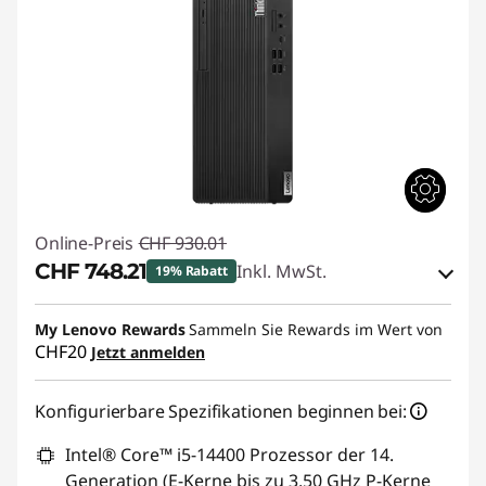
Online-Preis
CHF 930.01
CHF 748.21
Inkl. MwSt.
19% Rabatt
eCoupon-Rabatt :
-CHF 181.80
My Lenovo Rewards
Sammeln Sie Rewards im Wert von
CHF20
Jetzt anmelden
eCoupon :
THINKDEAL7
Konfigurierbare Spezifikationen beginnen bei:
Intel® Core™ i5-14400 Prozessor der 14.
Generation (E-Kerne bis zu 3,50 GHz P-Kerne