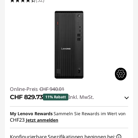
Online-Preis
CHF 940.01
CHF 829.73
Inkl. MwSt.
11% Rabatt
eCoupon-Rabatt :
-CHF 110.28
My Lenovo Rewards
Sammeln Sie Rewards im Wert von
CHF23
Jetzt anmelden
eCoupon :
THINKDEAL
Konfigurierbare Spezifikationen beginnen bei: