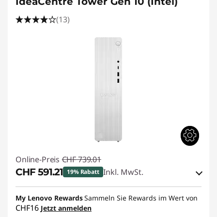
IdeaCentre Tower Gen 10 (Intel)
(13)
Online-Preis
CHF 739.01
CHF 591.21
Inkl. MwSt.
19% Rabatt
eCoupon-Rabatt :
-CHF 147.80
My Lenovo Rewards
Sammeln Sie Rewards im Wert von
CHF16
Jetzt anmelden
eCoupon :
SALES