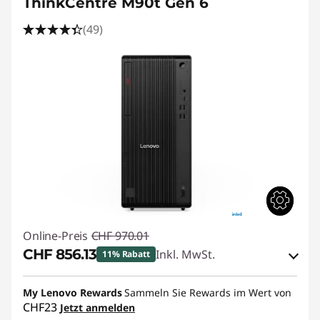
ThinkCentre M90t Gen 6
(49)
Online-Preis
CHF 970.01
CHF 856.13
Inkl. MwSt.
11% Rabatt
eCoupon-Rabatt :
-CHF 113.88
My Lenovo Rewards
Sammeln Sie Rewards im Wert von
CHF23
Jetzt anmelden
eCoupon :
THINKDEAL