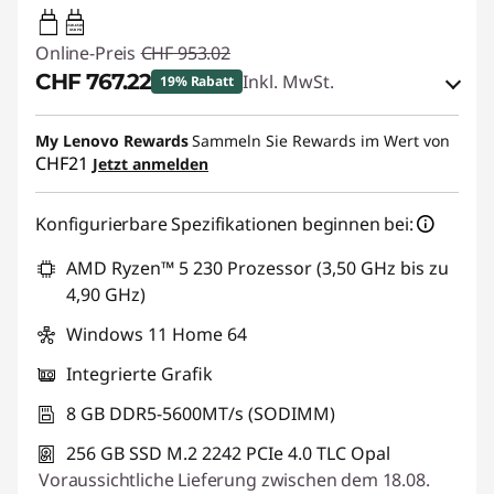
65W-65W
USB PD
Online-Preis
CHF 953.02
CHF 767.22
Inkl. MwSt.
19% Rabatt
eCoupon-Rabatt :
-CHF 185.80
My Lenovo Rewards
Sammeln Sie Rewards im Wert von
CHF21
Jetzt anmelden
eCoupon :
THINKDEAL
Konfigurierbare Spezifikationen beginnen bei:
AMD Ryzen™ 5 230 Prozessor (3,50 GHz bis zu
4,90 GHz)
Windows 11 Home 64
Integrierte Grafik
8 GB DDR5-5600MT/s (SODIMM)
256 GB SSD M.2 2242 PCIe 4.0 TLC Opal
Voraussichtliche Lieferung zwischen dem 18.08.