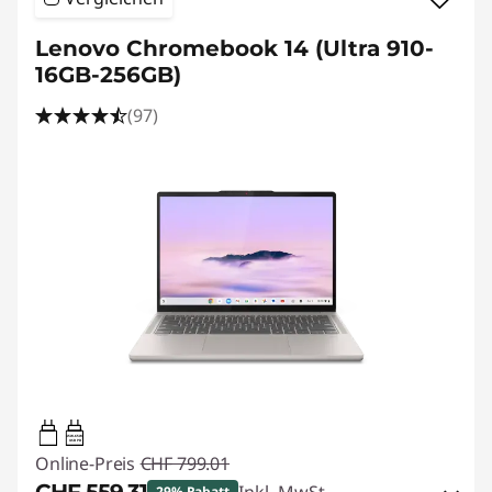
s
b
Lenovo Chromebook 14 (Ultra 910-
16GB-256GB)
i
(97)
l
d
u
n
g
45W-65W
USB PD
Online-Preis
CHF 799.01
29% Rabatt