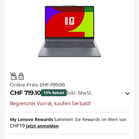
45W-65W
USB PD
Online-Preis
CHF 799.00
CHF 719.10
Inkl. MwSt.
10% Rabatt
Begrenzter Vorrat, kaufen Sie bald!
eCoupon-Rabatt :
-CHF 79.90
My Lenovo Rewards
eCoupon :
SALES
Sammeln Sie Rewards im Wert von
CHF19
Jetzt anmelden