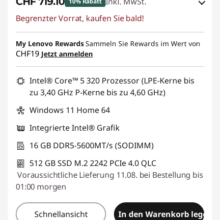
CHF 719.10
Inkl. MwSt.
10% Rabatt
Begrenzter Vorrat, kaufen Sie bald!
eCoupon-Rabatt :
-CHF 79.90
My Lenovo Rewards
eCoupon :
SALES
Sammeln Sie Rewards im Wert von
CHF19
Jetzt anmelden
Intel® Core™ 5 320 Prozessor (LPE-Kerne bis
zu 3,40 GHz P-Kerne bis zu 4,60 GHz)
Windows 11 Home 64
Integrierte Intel® Grafik
16 GB DDR5-5600MT/s (SODIMM)
512 GB SSD M.2 2242 PCIe 4.0 QLC
Voraussichtliche Lieferung 11.08. bei Bestellung bis
01:00 morgen
Schnellansicht
In den Warenkorb legen