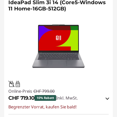
IdeaPad Slim 3i 14 (Core5-Windows
11 Home-16GB-512GB)
45W-65W
USB PD
Online-Preis
CHF 799.00
CHF 719.10
Inkl. MwSt.
10% Rabatt
Begrenzter Vorrat, kaufen Sie bald!
eCoupon-Rabatt :
-CHF 79.90