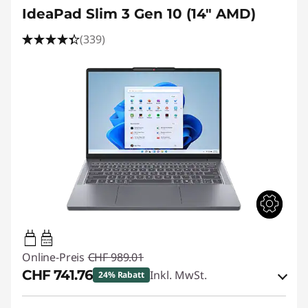
IdeaPad Slim 3 Gen 10 (14" AMD)
(339)
45W-65W
USB PD
Online-Preis
CHF 989.01
CHF 741.76
Inkl. MwSt.
24% Rabatt
eCoupon-Rabatt :
-CHF 247.25