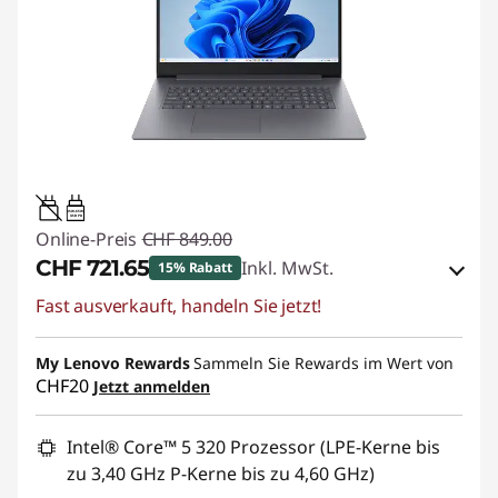
45W-65W
USB PD
Online-Preis
CHF 849.00
CHF 721.65
Inkl. MwSt.
15% Rabatt
Fast ausverkauft, handeln Sie jetzt!
eCoupon-Rabatt :
-CHF 127.35
My Lenovo Rewards
eCoupon :
SALES
Sammeln Sie Rewards im Wert von
CHF20
Jetzt anmelden
Intel® Core™ 5 320 Prozessor (LPE-Kerne bis
zu 3,40 GHz P-Kerne bis zu 4,60 GHz)