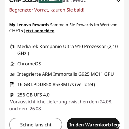
CHF 559.31
Inkl. MwSt.
Begrenzter Vorrat, kaufen Sie bald!
eCoupon-Rabatt :
-CHF 239.70
My Lenovo Rewards
eCoupon :
SALES
Sammeln Sie Rewards im Wert von
CHF15
Jetzt anmelden
MediaTek Kompanio Ultra 910 Prozessor (2,10
GHz )
ChromeOS
Integrierte ARM Immortalis G925 MC11 GPU
16 GB LPDDR5X-8533MT/s (verlötet)
256 GB UFS 4.0
Voraussichtliche Lieferung zwischen dem 24.08.
und dem 26.08.
Schnellansicht
In den Warenkorb legen