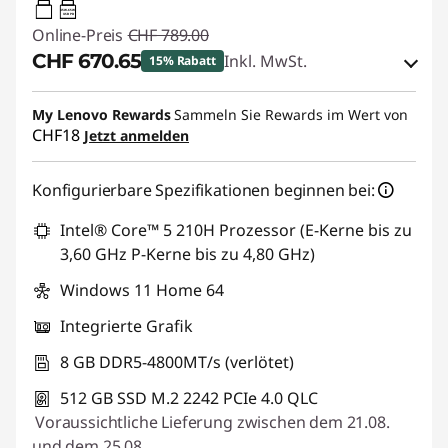
45W-65W
USB PD
Online-Preis
CHF 789.00
CHF 670.65
Inkl. MwSt.
15% Rabatt
eCoupon-Rabatt :
-CHF 118.35
My Lenovo Rewards
Sammeln Sie Rewards im Wert von
CHF18
Jetzt anmelden
eCoupon :
SALES
Konfigurierbare Spezifikationen beginnen bei:
Intel® Core™ 5 210H Prozessor (E-Kerne bis zu
3,60 GHz P-Kerne bis zu 4,80 GHz)
Windows 11 Home 64
Integrierte Grafik
8 GB DDR5-4800MT/s (verlötet)
512 GB SSD M.2 2242 PCIe 4.0 QLC
Voraussichtliche Lieferung zwischen dem 21.08.
und dem 25.08.