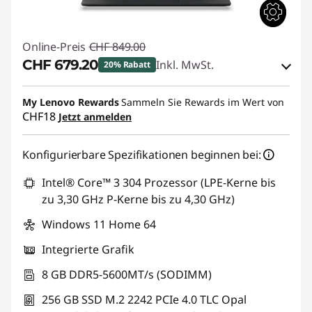
Online-Preis
CHF 849.00
CHF 679.20
Inkl. MwSt.
20% Rabatt
eCoupon-Rabatt :
-CHF 169.80
My Lenovo Rewards
Sammeln Sie Rewards im Wert von
CHF18
Jetzt anmelden
eCoupon :
THINKDEAL
Konfigurierbare Spezifikationen beginnen bei:
Intel® Core™ 3 304 Prozessor (LPE-Kerne bis
zu 3,30 GHz P-Kerne bis zu 4,30 GHz)
Windows 11 Home 64
Integrierte Grafik
8 GB DDR5-5600MT/s (SODIMM)
256 GB SSD M.2 2242 PCIe 4.0 TLC Opal