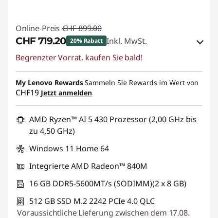
Online-Preis
CHF 899.00
CHF 719.20
Inkl. MwSt.
20% Rabatt
Begrenzter Vorrat, kaufen Sie bald!
eCoupon-Rabatt :
-CHF 179.80
My Lenovo Rewards
eCoupon :
SALES
Sammeln Sie Rewards im Wert von
CHF19
Jetzt anmelden
AMD Ryzen™ AI 5 430 Prozessor (2,00 GHz bis
zu 4,50 GHz)
Windows 11 Home 64
Integrierte AMD Radeon™ 840M
16 GB DDR5-5600MT/s (SODIMM)(2 x 8 GB)
512 GB SSD M.2 2242 PCIe 4.0 QLC
Voraussichtliche Lieferung zwischen dem 17.08.