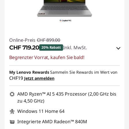
Online-Preis
CHF 899.00
CHF 719.20
Inkl. MwSt.
20% Rabatt
Begrenzter Vorrat, kaufen Sie bald!
eCoupon-Rabatt :
-CHF 179.80
My Lenovo Rewards
eCoupon :
SALES
Sammeln Sie Rewards im Wert von
CHF19
Jetzt anmelden
AMD Ryzen™ AI 5 435 Prozessor (2,00 GHz bis
zu 4,50 GHz)
Windows 11 Home 64
Integrierte AMD Radeon™ 840M