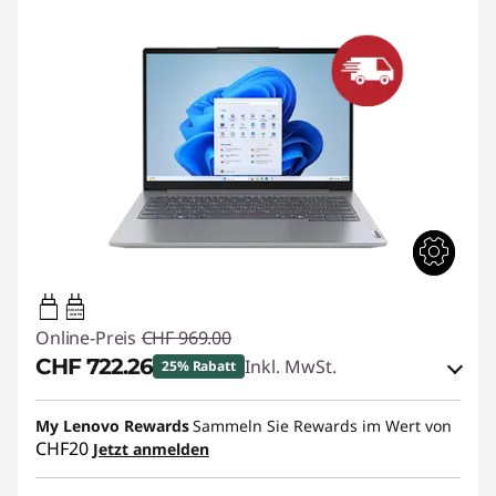
65W-65W
USB PD
Online-Preis
CHF 969.00
CHF 722.26
Inkl. MwSt.
25% Rabatt
eCoupon-Rabatt :
-CHF 246.74
My Lenovo Rewards
Sammeln Sie Rewards im Wert von
CHF20
Jetzt anmelden
eCoupon :
THINKDEAL