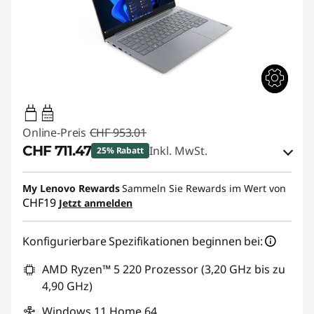
65W-65W
USB PD
Online-Preis
CHF 953.01
CHF 711.47
Inkl. MwSt.
25% Rabatt
eCoupon-Rabatt :
-CHF 241.54
My Lenovo Rewards
Sammeln Sie Rewards im Wert von
CHF19
Jetzt anmelden
eCoupon :
THINKDEAL
Konfigurierbare Spezifikationen beginnen bei:
AMD Ryzen™ 5 220 Prozessor (3,20 GHz bis zu
4,90 GHz)
Windows 11 Home 64