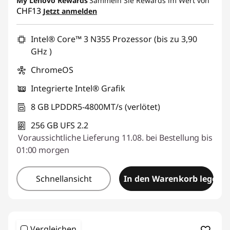
My Lenovo Rewards
eCoupon :
SALES
Sammeln Sie Rewards im Wert von
p
CHF13
Jetzt anmelden
s
Intel® Core™ 3 N355 Prozessor (bis zu 3,90
GHz )
f
ChromeOS
ü
Integrierte Intel® Grafik
r
8 GB LPDDR5-4800MT/s (verlötet)
d
256 GB UFS 2.2
Voraussichtliche Lieferung 11.08. bei Bestellung bis
i
01:00 morgen
e
Schnellansicht
In den Warenkorb legen
A
u
Vergleichen