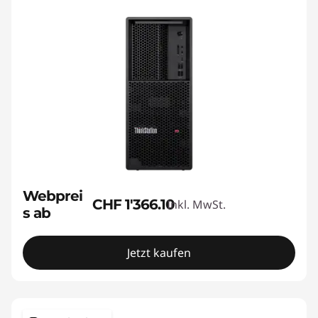
Webprei
CHF 1'366.10
Inkl. MwSt.
s ab
Jetzt kaufen