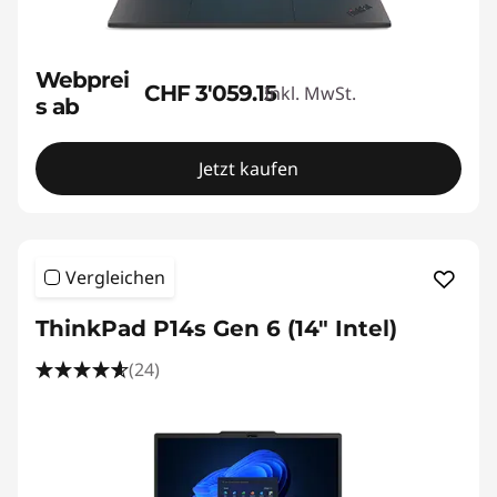
Webprei
CHF 3'059.15
Inkl. MwSt.
s ab
Jetzt kaufen
Vergleichen
ThinkPad P14s Gen 6 (14" Intel)
(24)