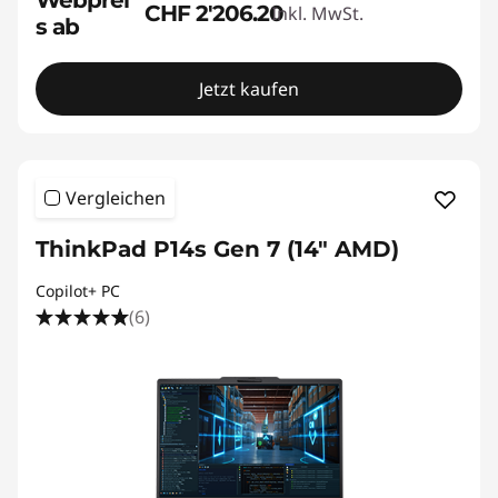
Webprei
CHF 2'206.20
Inkl. MwSt.
s ab
Jetzt kaufen
Vergleichen
ThinkPad P14s Gen 7 (14" AMD)
Copilot+ PC
(6)