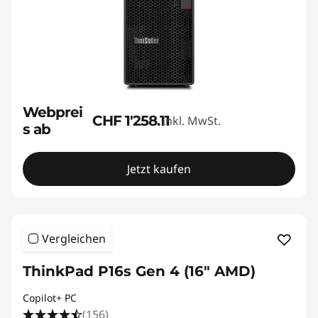
Webprei
CHF 1'258.11
Inkl. MwSt.
s ab
Jetzt kaufen
Vergleichen
ThinkPad P16s Gen 4 (16" AMD)
Copilot+ PC
(156)