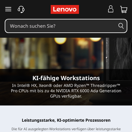
K
I
-
f
ä
h
KI-fähige Workstations
i
In Intel® HX, Xeon® oder AMD Ryzen™ Threadripper™
Pro CPUs mit bis zu 4x NVIDIA RTX 6000 Ada Generation
g
GPUs verfügbar.
e
W
Leistungsstarke, KI-optimierte Prozessoren
Die für AI ausgelegten Workstations verfügen über leistungsstarke