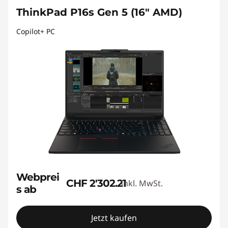
ThinkPad P16s Gen 5 (16" AMD)
Copilot+ PC
Webprei
CHF 2'302.21
Inkl. MwSt.
s ab
Jetzt kaufen