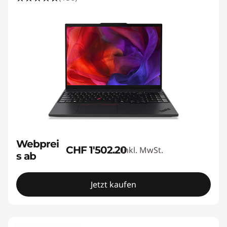
Webprei
CHF 1'502.20
Inkl. MwSt.
s ab
Jetzt kaufen