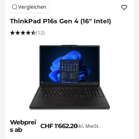
Vergleichen
ThinkPad P16s Gen 4 (16″ Intel)
(12)
Webprei
CHF 1'662.20
Inkl. MwSt.
s ab