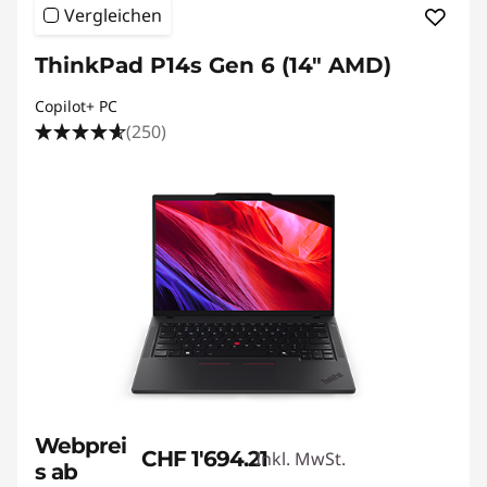
Vergleichen
ThinkPad P14s Gen 6 (14" AMD)
Copilot+ PC
(250)
Webprei
CHF 1'694.21
Inkl. MwSt.
s ab