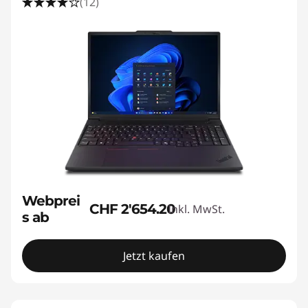
(12)
Webprei
CHF 2'654.20
Inkl. MwSt.
s ab
Jetzt kaufen