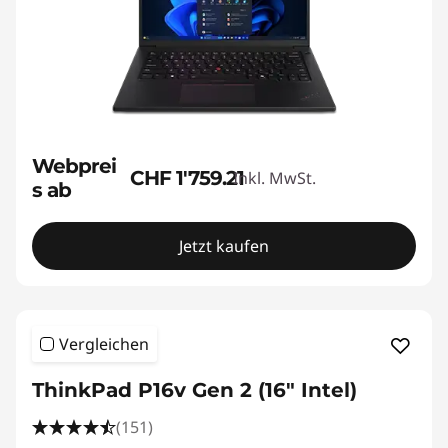
Webprei
CHF 1'759.21
Inkl. MwSt.
s ab
Jetzt kaufen
Vergleichen
ThinkPad P16v Gen 2 (16" Intel)
(151)