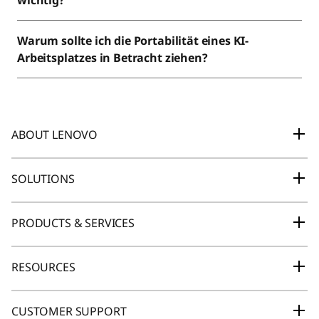
wichtig?
Warum sollte ich die Portabilität eines KI-
Arbeitsplatzes in Betracht ziehen?
ABOUT LENOVO
Unser Unternehmen
SOLUTIONS
News
Lenovo 360 Partner hub (LPH)
PRODUCTS & SERVICES
Investor Relations (englisch)
Notebooks
Einhaltung (US-Englisch)
RESOURCES
Gaming
Rechtliche Hinweise
Lenovo Creator Community
CUSTOMER SUPPORT
Smartere KI für Sie
Jobs bei Lenovo