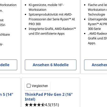
 Workstation
KI-gestützte, mobile 16”-
Flache und le
Workstation
Workstation m
n.
Spitzenproduktivität mit AMD-
Technologie
Prozessoren der Serie Ryzen™ AI
Überragende
mit
PRO 300
Ryzen™ AI PR
ISV-
Integrierte Grafik, AMD-Radeon™
300-Serie
und ISV-zertifizierte Apps
, AMD Radeon
chbare
Grafik und ISV
Apps.
ay-
delle
Ansehen 6 Modelle
Ansehen
Vergleichen
 5 (14"
ThinkPad P16v Gen 2 (16"
Intel)
4.5
(151)