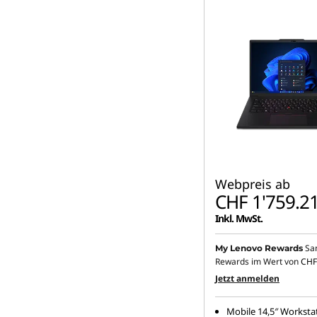
r
u
c
t
i
o
Webpreis ab
n
CHF 1'759.2
Inkl. MwSt.
Sa
My Lenovo Rewards
Rewards im Wert von
CHF
Jetzt anmelden
Mobile 14,5″ Worksta