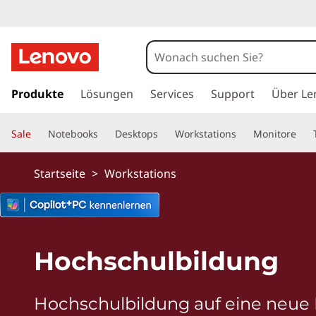
L
e
n
z
u
Produkte
Lösungen
Services
Support
Über Le
o
m
H
v
Sale
Notebooks
Desktops
Workstations
Monitore
a
u
o
p
Startseite
>
Workstations
t
T
i
n
h
h
a
i
Hochschulbildung
l
t
n
s
Hochschulbildung auf eine neue
p