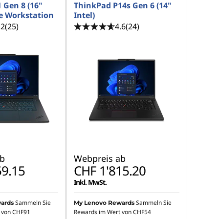
 Gen 8 (16"
ThinkPad P14s Gen 6 (14"
le Workstation
Intel)
.2
(25)
4.6
(24)
b
Webpreis ab
59.15
CHF 1'815.20
Inkl. MwSt.
Sammeln Sie
Sammeln Sie
ards
My Lenovo Rewards
 von
CHF91
Rewards im Wert von
CHF54