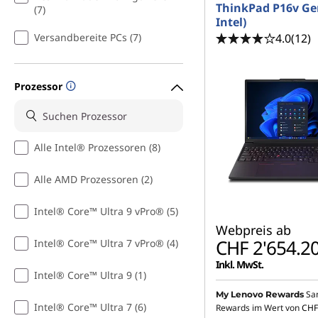
s
ThinkPad P16v Gen
(7)
Intel)
t
4.0
(12)
Versandbereite PCs (7)
a
Prozessor
t
i
Alle Intel® Prozessoren (8)
o
Alle AMD Prozessoren (2)
n
Intel® Core™ Ultra 9 vPro® (5)
s
Webpreis ab
CHF 2'654.2
f
Intel® Core™ Ultra 7 vPro® (4)
Inkl. MwSt.
o
Intel® Core™ Ultra 9 (1)
Sa
My Lenovo Rewards
r
Intel® Core™ Ultra 7 (6)
Rewards im Wert von
CHF