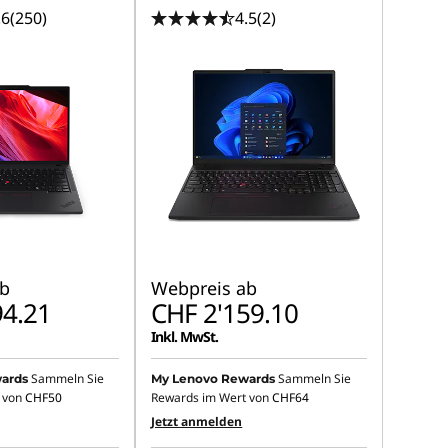
.6
(250)
4.5
(2)
b
Webpreis ab
94.21
CHF 2'159.10
Inkl. MwSt.
Sammeln Sie
Sammeln Sie
ards
My Lenovo Rewards
 von
CHF50
Rewards im Wert von
CHF64
Jetzt anmelden