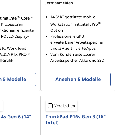
Jetzt anmelden
14.5″ KI-gestützte mobile
®
 mit Intel
Core™
®
2) Prozessoren
Workstation mit Intel vPro
ktionen, effiziente
Option
T-OLED-Display-
Professionelle GPU,
erweiterbarer Arbeitsspeicher
e KI-Workflows
und ISV-zertifizierte Apps
NVIDIA RTX PRO™
Vom Kunden ersetzbarer
l Grafik
Arbeitsspeicher, Akku und SSD
 5 Modelle
Ansehen 5 Modelle
n
Vergleichen
4s Gen 6 (14"
ThinkPad P16s Gen 3 (16″
Intel)