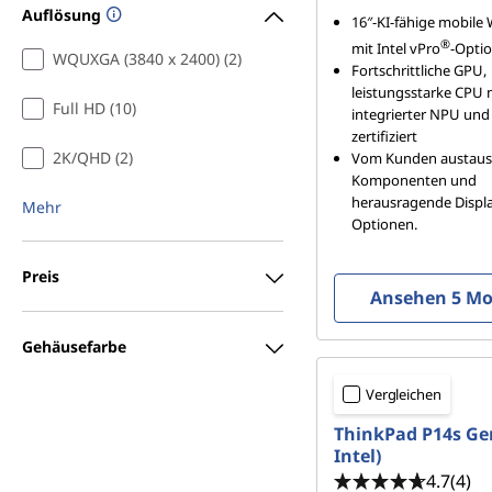
Auflösung
16″-KI-fähige mobile
u
®
mit Intel vPro
-Optio
WQUXGA (3840 x 2400) (2)
Fortschrittliche GPU,
r
leistungsstarke CPU 
Full HD (10)
integrierter NPU und 
e
zertifiziert
2K/QHD (2)
Vom Kunden austaus
,
Komponenten und
herausragende Displ
Mehr
&
Optionen.
C
Preis
Ansehen 5 Mo
o
Gehäusefarbe
n
Vergleichen
s
ThinkPad P14s Gen
Intel)
t
4.7
(4)