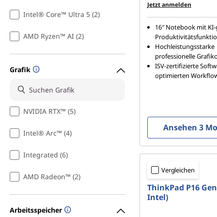
Jetzt anmelden
E
Intel® Core™ Ultra 5 (2)
16″ Notebook mit KI-
n
AMD Ryzen™ AI (2)
Produktivitätsfunkti
Hochleistungsstarke
g
professionelle Grafik
ISV-zertifizierte Soft
Grafik
i
optimierten Workflo
n
NVIDIA RTX™ (5)
e
Ansehen 3 Mo
Intel® Arc™ (4)
e
Integrated (6)
r
Vergleichen
AMD Radeon™ (2)
i
ThinkPad P16 Gen 
Intel)
n
Arbeitsspeicher