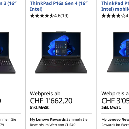
 3 (16″
ThinkPad P16s Gen 4 (16″
ThinkPad P1
Intel)
Intel) mobi
4.6
(19)
4
Webpreis ab
Webpreis a
0
CHF 1'662.20
CHF 3'0
Inkl. MwSt.
Inkl. MwSt.
mmeln Sie
Sammeln Sie
My Lenovo Rewards
My Lenovo Rew
79
Rewards im Wert von
CHF49
Rewards im Wert