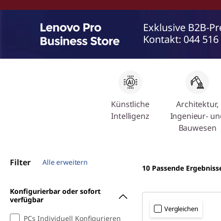
w
Exklusive B2B-Pr
e
Kontakt: 044 516
r
f
u
Künstliche
Architektur,
l
Intelligenz
Ingenieur- un
Bauwesen
w
o
Filter
Alle erweitern
10
Passende Ergebniss
r
Konfigurierbar oder sofort
k
verfügbar
Vergleichen
PCs Individuell Konfigurieren