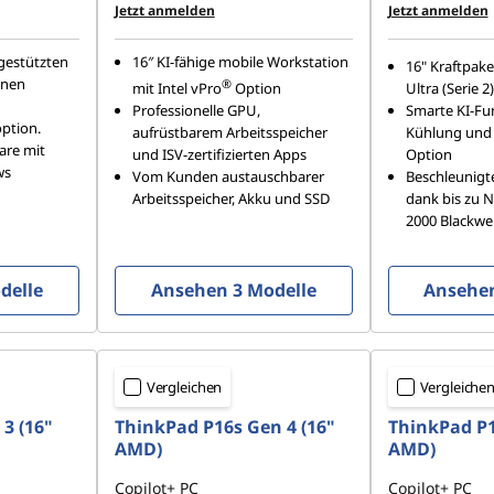
Jetzt anmelden
Jetzt anmelden
gestützten
16″ KI-fähige mobile Workstation
16" Kraftpaket
onen
®
mit Intel vPro
Option
Ultra (Serie 
Professionelle GPU,
Smarte KI-Fun
option.
aufrüstbarem Arbeitsspeicher
Kühlung und 
ware mit
und ISV-zertifizierten Apps
Option
ws
Vom Kunden austauschbarer
Beschleunigt
Arbeitsspeicher, Akku und SSD
dank bis zu 
2000 Blackwel
delle
Ansehen 3 Modelle
Ansehen
Vergleichen
Vergleiche
3 (16"
ThinkPad P16s Gen 4 (16"
ThinkPad P1
AMD)
AMD)
Copilot+ PC
Copilot+ PC