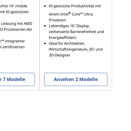
ichte 14″ mobile
KI-gestützte Produktivität mit
it KI-gestützter
®
einem Intel
Core™ Ultra
Prozessor
 Leistung mit AMD
Lebendiges 16″ Display,
O Prozessoren der
verbesserte Barrierefreiheit und
Energieeffizienz
™ integrierter
Ideal für Architekten,
-zertifizierten
Wirtschaftsingenieure, 2D- und
3D-Designer
 7 Modelle
Ansehen 2 Modelle