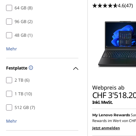
g
4.6
(47)
64 GB (8)
,
96 GB (2)
A
48 GB (1)
r
Mehr
c
h
Festplatte
i
2 TB (6)
Webpreis ab
CHF 3'518.2
t
1 TB (10)
Inkl. MwSt.
e
512 GB (7)
Sa
My Lenovo Rewards
c
Mehr
Rewards im Wert von
CHF
Jetzt anmelden
t