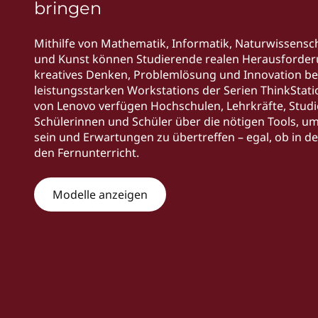
k
bringen
r
P
i
n
Mithilfe von Mathematik, Informatik, Naturwissensc
S
g
und Kunst können Studierende realen Herausforde
e
kreatives Denken, Problemlösung und Innovation b
e
n
leistungsstarken Workstations der Serien ThinkStat
von Lenovo verfügen Hochschulen, Lehrkräfte, Studi
r
Schülerinnen und Schüler über die nötigen Tools, um
sein und Erwartungen zu übertreffen – egal, ob in de
i
den Fernunterricht.
e
Modelle anzeigen
s
|
P
o