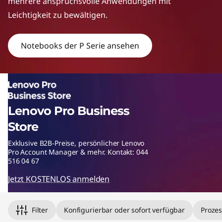
mehrere anspruchsvolle Anwendungen mit
p
Leichtigkeit zu bewältigen.
s
Notebooks der P Serie ansehen
Lenovo Pro Business
Store
Exklusive B2B-Preise, persönlicher Lenovo
Pro Account Manager & mehr. Kontakt: 044
516 04 67
Jetzt KOSTENLOS anmelden
Original Price 1847.06 undefined Discounted Price 1847.06
Original Price 2080.47 undefined Discounted Price 2080.47
Filter
Konfigurierbar oder sofort verfügbar
Prozes