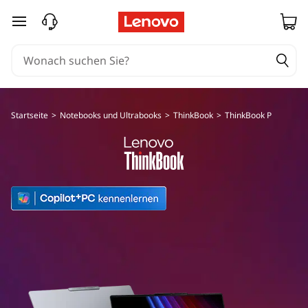
T
zum Hauptinhalt springen
h
i
n
Startseite
>
Notebooks und Ultrabooks
>
ThinkBook
>
ThinkBook P
k
B
o
o
k
P