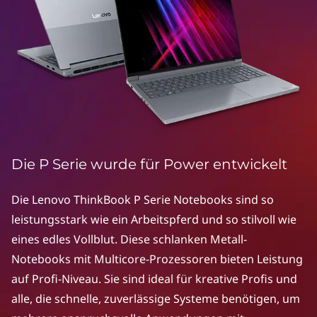
S
e
r
i
e
s
Die P Serie wurde für Power entwickelt
l
Die Lenovo ThinkBook P Serie Notebooks sind so
a
leistungsstark wie ein Arbeitspferd und so stilvoll wie
p
eines edles Vollblut. Diese schlanken Metall-
Notebooks mit Multicore-Prozessoren bieten Leistung
t
auf Profi-Niveau. Sie sind ideal für kreative Profis und
alle, die schnelle, zuverlässige Systeme benötigen, um
o