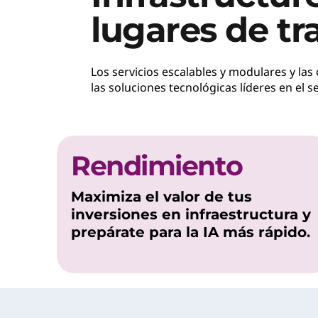
c
lugares de tr
t
Los servicios escalables y modulares y la
u
las soluciones tecnológicas líderes en el 
r
a
Rendimiento
L
e
Maximiza el valor de tus
inversiones en infraestructura y
n
prepárate para la IA más rápido.
o
v