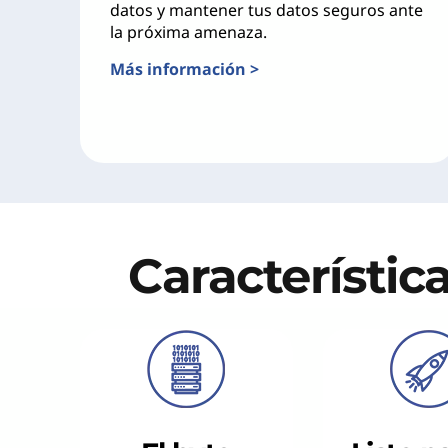
datos y mantener tus datos seguros ante
a
la próxima amenaza.
g
Más información >
o
p
o
r
Característic
C
o
n
s