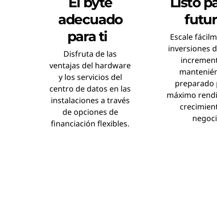
El byte
Listo pa
u
adecuado
futu
m
para ti
Escale fácilm
o
inversiones d
Disfruta de las
increment
ventajas del hardware
mantenié
y los servicios del
preparado 
centro de datos en las
máximo rendi
instalaciones a través
crecimien
de opciones de
negoci
financiación flexibles.