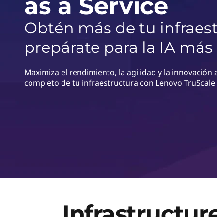
e
as a Service
n
I
c
Obtén más de tu infraest
i
n
p
prepárate para la IA más 
a
f
l
Maximiza el rendimiento, la agilidad y la innovación a
r
completo de tu infraestructura con Lenovo TruScale
a
e
s
t
r
u
Infrastructur