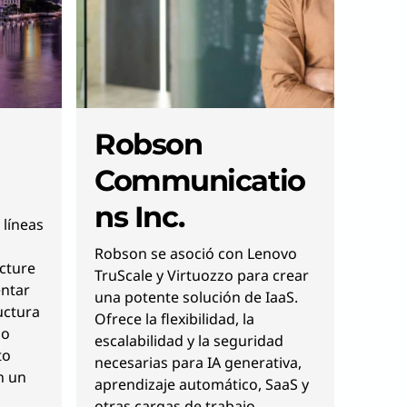
Robson
Communicatio
ns Inc.
 líneas
Robson se asoció con Lenovo
cture
TruScale y Virtuozzo para crear
entar
una potente solución de IaaS.
uctura
Ofrece la flexibilidad, la
do
escalabilidad y la seguridad
to
necesarias para IA generativa,
n un
aprendizaje automático, SaaS y
otras cargas de trabajo