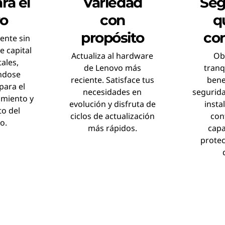
ra el
Variedad
Seg
ro
con
q
propósito
con
ente sin
e capital
Actualiza al hardware
Ob
ales,
de Lenovo más
tranq
ndose
reciente. Satisface tus
bene
para el
necesidades en
segurida
miento y
evolución y disfruta de
insta
to del
ciclos de actualización
con
o.
más rápidos.
capa
protec