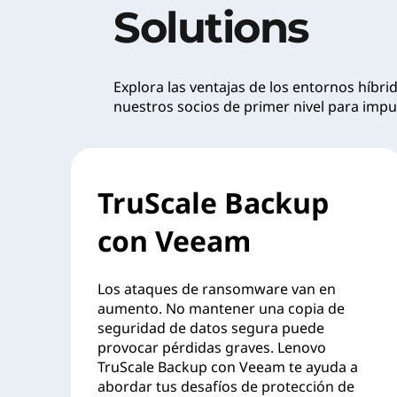
o
Solutions
T
r
Explora las ventajas de los entornos híbri
nuestros socios de primer nivel para impul
u
S
c
TruScale Backup
a
con Veeam
l
Los ataques de ransomware van en
e
aumento. No mantener una copia de
seguridad de datos segura puede
:
provocar pérdidas graves. Lenovo
TruScale Backup con Veeam te ayuda a
P
abordar tus desafíos de protección de