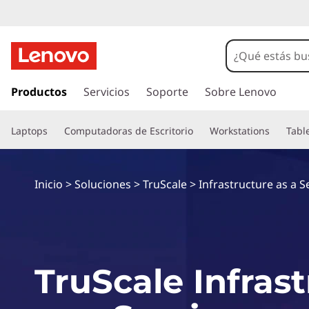
S
e
r
I
r
Productos
Servicios
Soporte
Sobre Lenovo
v
a
l
i
Laptops
Computadoras de Escritorio
Workstations
Tabl
c
o
c
n
t
Inicio
>
Soluciones
>
TruScale
>
Infrastructure as a S
i
e
n
o
i
d
s
o
TruScale Infras
p
d
r
i