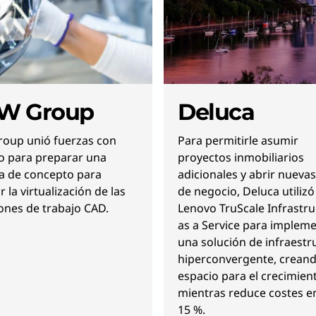
W Group
Deluca
roup unió fuerzas con
Para permitirle asumir
o para preparar una
proyectos inmobiliarios
a de concepto para
adicionales y abrir nuevas
r la virtualización de las
de negocio, Deluca utilizó
ones de trabajo CAD.
Lenovo TruScale Infrastru
as a Service para implem
una solución de infraestr
hiperconvergente, crean
espacio para el crecimien
mientras reduce costes e
15 %.