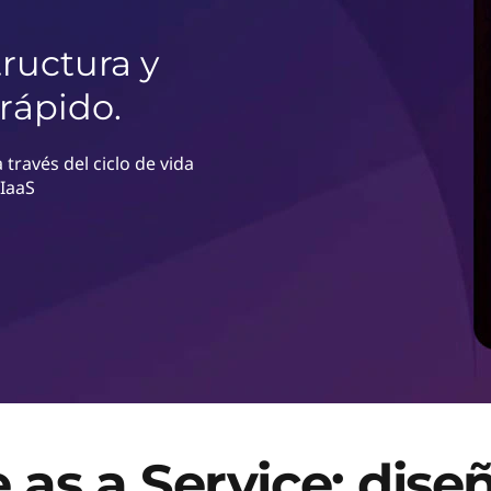
ructura y
rápido.
 través del ciclo de vida
 IaaS
e as a Service: dis