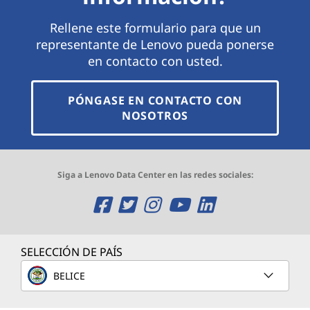
Rellene este formulario para que un
representante de Lenovo pueda ponerse
en contacto con usted.
PÓNGASE EN CONTACTO CON
NOSOTROS
Siga a Lenovo Data Center en las redes sociales:
O
O
O
O
O
p
p
p
p
p
e
e
e
e
e
SELECCIÓN DE PAÍS
n
n
n
n
n
BELICE
s
s
s
s
s