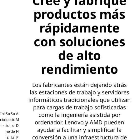
Cree y fabrique
productos más
rápidamente
con soluciones
de alto
rendimiento
Los fabricantes están dejando atrás
las estaciones de trabajo y servidores
informáticos tradicionales que utilizan
para cargas de trabajo sofisticadas
Ini
So
So
A
como la ingeniería asistida por
cio
luc
cio
M
ordenador. Lenovo y AMD pueden
io
s
D
ayudar a facilitar y simplificar la
ne
de
H
conversión a una infraestructura de
s
la
P