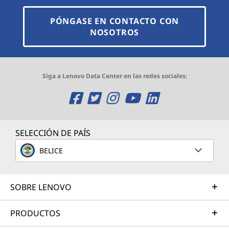
PÓNGASE EN CONTACTO CON
NOSOTROS
Siga a Lenovo Data Center en las redes sociales:
O
O
O
O
O
p
p
p
p
p
e
e
e
e
e
SELECCIÓN DE PAÍS
n
n
n
n
n
BELICE
s
s
s
s
s
SOBRE LENOVO
a
a
a
a
a
n
n
n
n
n
PRODUCTOS