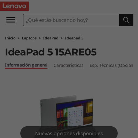
I
d
e
Inicio
>
Laptops
>
IdeaPad
>
Ideapad 5
a
IdeaPad 5 15ARE05
P
Información general
Características
Esp. Técnicas (Opcional
a
d
5
(
1
Nuevas opciones disponibles