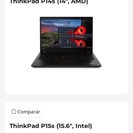
ThinkPad P14s (14", AMD)
Comparar
ThinkPad P15s (15.6", Intel)