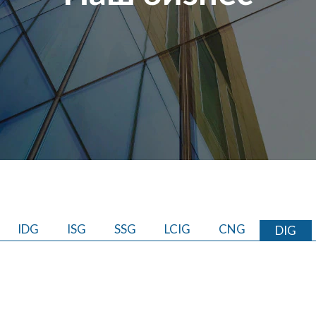
IDG
ISG
SSG
LCIG
CNG
DIG