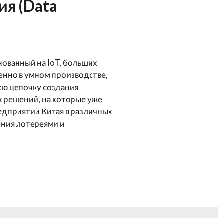
я (Data
ованный на IoT, больших
бенно в умном производстве,
сю цепочку создания
 решений, на которые уже
едприятий Китая в различных
ения лотереями и