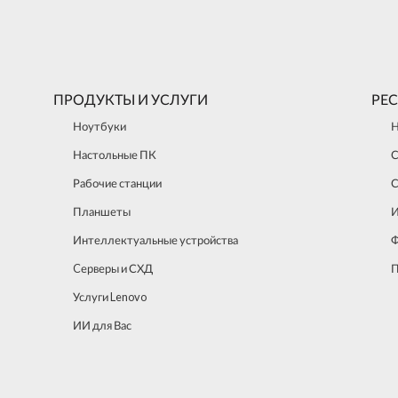
ПРОДУКТЫ И УСЛУГИ
РЕ
Ноутбуки
Н
Настольные ПК
С
Рабочие станции
С
Планшеты
И
Интеллектуальные устройства
Cерверы и СХД
П
Услуги Lenovo
ИИ для Вас