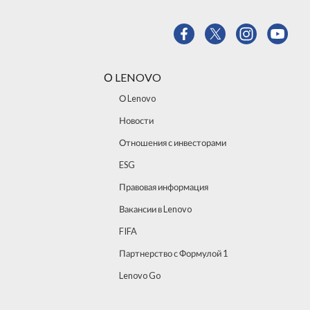
О LENOVO
О Lenovo
Новости
Отношения с инвесторами
ESG
Правовая информация
Вакансии в Lenovo
FIFA
Партнерство с Формулой 1
Lenovo Go