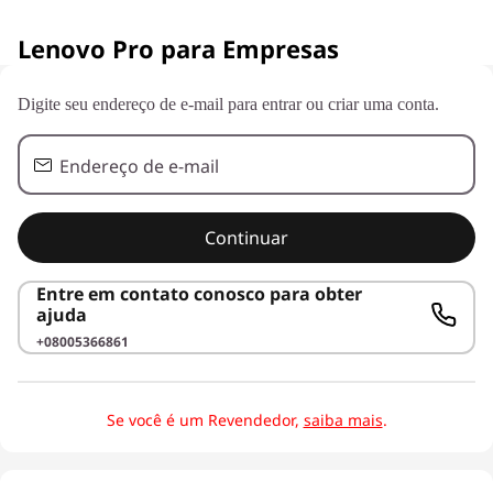
L
Lenovo Pro para Empresas
e
n
Digite seu endereço de e-mail para entrar ou criar uma conta.
o
Endereço de e-mail
v
Continuar
o
Entre em contato conosco para obter
P
ajuda
r
+08005366861
o
Se você é um Revendedor,
saiba mais
.
L