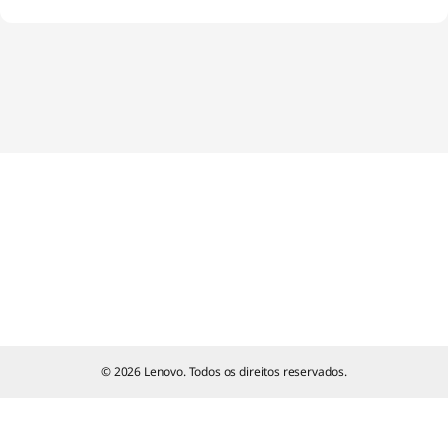
o
g
i
n
© 2026 Lenovo. Todos os direitos reservados.