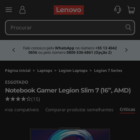
N
saltar para o conteúdo principal
o
t
Currently displaying item 2 of 4
e
Fale conosco pelo
WhatsApp
no número
+55 13 4042
0656
ou pelo número
0800-536-6861 (Opção 2)
b
o
Página inicial
>
Laptops
>
Legion Laptops
>
Legion 7 Series
ESGOTADO
o
Notebook Gamer Legion Slim 7 (16”, AMD)
k
(15)
Críticas
ssórios compatíveis
Comparar produtos semelhantes
G
a