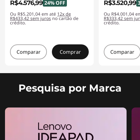
R$4.576,99
R$3.520,99
24% OFF
o
Ou R$5.201,04 em até
12x de
Ou R$4.001,04 e
R$433,42 sem juros
no cartão de
R$333,42 sem ju
o
crédito.
crédito.
k
s
Comparar
Comprar
Comparar
,
2
Pesquisa por Marca
e
m
1
s