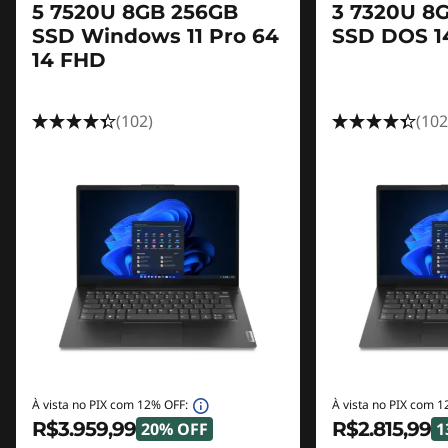
5 7520U 8GB 256GB
3 7320U 8
SSD Windows 11 Pro 64
SSD DOS 1
14 FHD
(102)
(102
À vista no PIX com 12% OFF:
À vista no PIX com 1
R$3.959,99
R$2.815,99
20% OFF
1