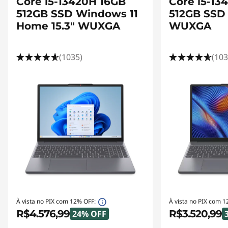
Core i5-13420H 16GB
Core i5-13
512GB SSD Windows 11
512GB SSD 
Home 15.3" WUXGA
WUXGA
(1035)
(103
À vista no PIX com 12% OFF:
À vista no PIX com 1
R$4.576,99
R$3.520,99
24% OFF