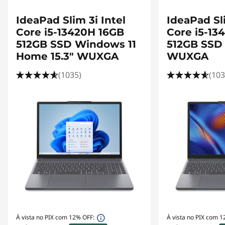
C
o
IdeaPad Slim 3i Intel
IdeaPad Sli
Core i5-13420H 16GB
Core i5-13
m
512GB SSD Windows 11
512GB SSD 
Home 15.3" WUXGA
WUXGA
p
(1035)
(103
r
e
n
o
t
e
b
À vista no PIX com 12% OFF:
À vista no PIX com 1