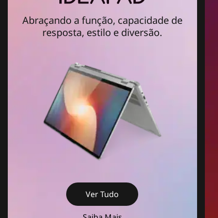
e
Abraçando a função, capacidade de
m
resposta, estilo e diversão.
u
i
t
o
m
a
i
s
Ver Tudo
Saiba Mais