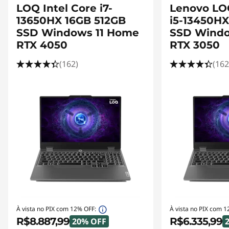
LOQ Intel Core i7-
Lenovo LOQ
13650HX 16GB 512GB
i5-13450HX
SSD Windows 11 Home
SSD Windo
RTX 4050
RTX 3050
(162)
(162
À vista no PIX com 12% OFF:
À vista no PIX com 1
R$8.887,99
R$6.335,99
20% OFF