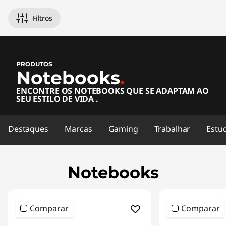
N
Filtros
o
t
PRODUTOS
e
Notebooks
.
ENCONTRE OS NOTEBOOKS QUE SE ADAPTAM AO
b
SEU ESTILO DE VIDA .
o
Destaques
Marcas
Gaming
Trabalhar
Estu
o
k
Notebooks
s
|
Comparar
Comparar