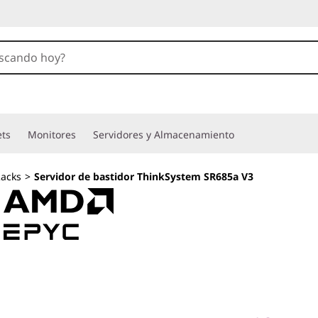
ets
Monitores
Servidores y Almacenamiento
acks
>
Servidor de bastidor ThinkSystem SR685a V3
Construido para I
computación