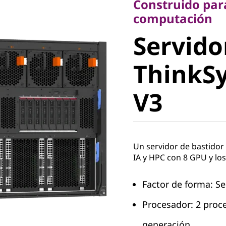
Construido para
Servidor
computación
Servido
ThinkSy
ThinkS
SR685a 
V3
Un servidor de bastidor
IA y HPC con 8 GPU y l
Factor de forma: Se
Procesador: 2 proc
generación