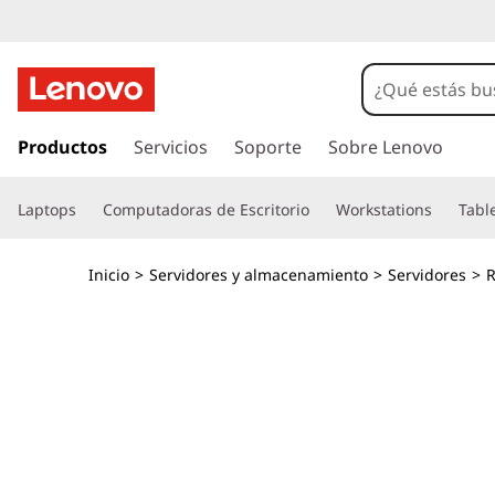
T
h
i
I
r
Productos
Servicios
Soporte
Sobre Lenovo
n
a
l
k
Laptops
Computadoras de Escritorio
Workstations
Tabl
c
o
S
n
Inicio
>
Servidores y almacenamiento
>
Servidores
>
R
t
y
e
n
s
i
d
t
o
p
e
r
i