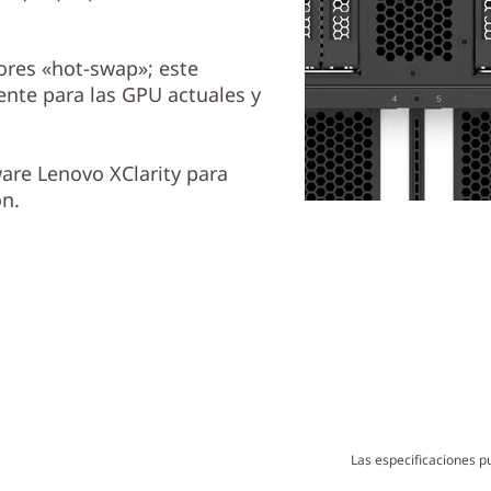
dores «hot-swap»; este
ente para las GPU actuales y
are Lenovo XClarity para
ón.
Las especificaciones p