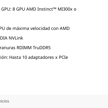
n GPU: 8 GPU AMD Instinct™ MI300x o
GPU de máxima velocidad con AMD
VIDIA NVLink
 ranuras RDIMM TruDDR5
ión: Hasta 10 adaptadores x PCIe
vicios