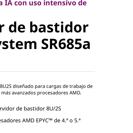
 IA con uso intensivo de
 de bastidor
r de bastidor
stem
ystem SR685a
V3
 8U2S diseñado para cargas de trabajo de
os más avanzados procesadores AMD.
rvidor de bastidor 8U/2S
esadores AMD EPYC™ de 4.ª o 5.ª