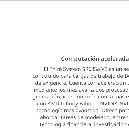
r
e
s
A
M
Computación acelerada
D
El ThinkSystem SR685a V3 es un se
construido para cargas de trabajo de I
de exigencia. Cuenta con aceleración
mediante los más avanzados procesado
generación, interconexión con la más e
con AMD Infinity Fabric o NVIDIA NVL
tecnología más avanzada. Ofrece pot
abordar tareas de modelado, entren
tecnología financiera, investigación 