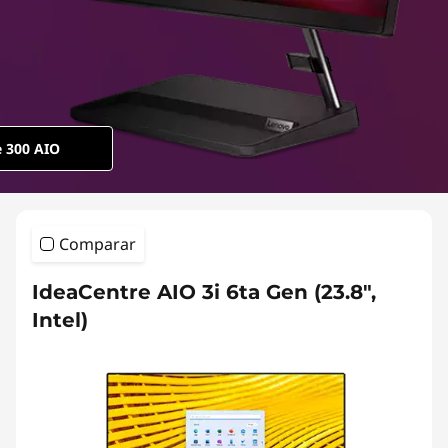
e 300 AIO
Comparar
IdeaCentre AIO 3i 6ta Gen (23.8",
Intel)