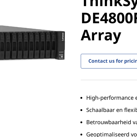
ThinkS
DE4800F 
DE4800F
Array
Array
Contact us for prici
High-performance e
Schaalbaar en flexi
Betrouwbaarheid va
Geoptimaliseerd vo