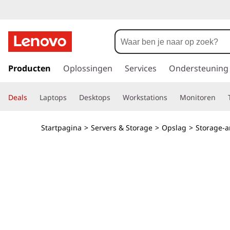
T
h
i
G
a
Producten
Oplossingen
Services
Ondersteuning
n
n
a
k
Deals
Laptops
Desktops
Workstations
Monitoren
a
r
S
d
Startpagina
>
Servers & Storage
>
Opslag
>
Storage-a
e
y
h
o
s
o
f
t
d
i
e
n
h