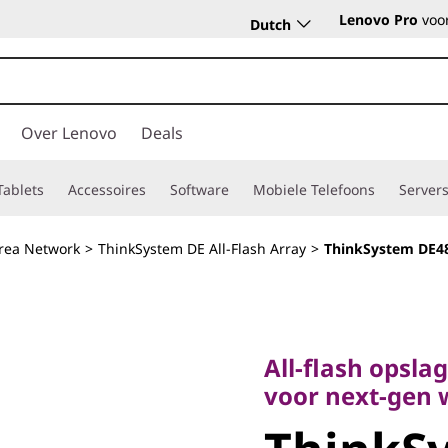
Lenovo Pro
voor
Dutch
Over Lenovo
Deals
Tablets
Accessoires
Software
Mobiele Telefoons
Server
rea Network
>
ThinkSystem DE All-Flash Array
>
ThinkSystem DE48
All-flash opslag 
voor next-gen wo
All-flash opsla
ThinkSy
voor next-gen 