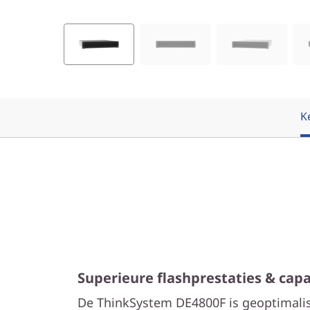
-
F
l
a
K
s
h
A
r
r
Superieure flashprestaties & capa
a
De ThinkSystem DE4800F is geoptimalis