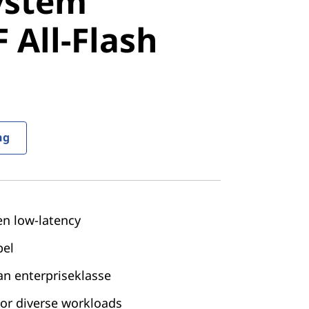
ystem
All-Flash
 All-Flash
ng
n low-latency
bel
n enterpriseklasse
or diverse workloads