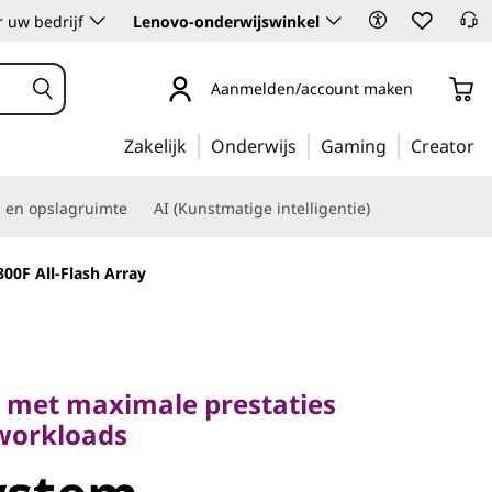
 uw bedrijf
Lenovo-onderwijswinkel
Aanmelden/account maken
Zakelijk
Onderwijs
Gaming
Creator
s en opslagruimte
AI (Kunstmatige intelligentie)
00F All-Flash Array
met maximale prestaties
rkloads
g met maximale prestaties
stem
workloads