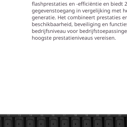
y
flashprestaties en -efficiëntie en biedt 
gegevenstoegang in vergelijking met h
generatie. Het combineert prestaties e
beschikbaarheid, beveiliging en functi
bedrijfsniveau voor bedrijfstoepassing
hoogste prestatieniveaus vereisen.