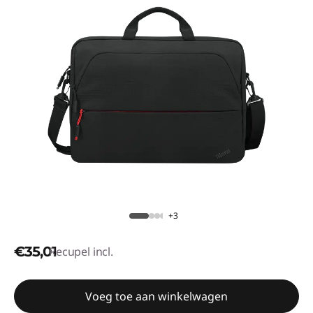
+3
€35,01
Recupel incl.
Voeg toe aan winkelwagen