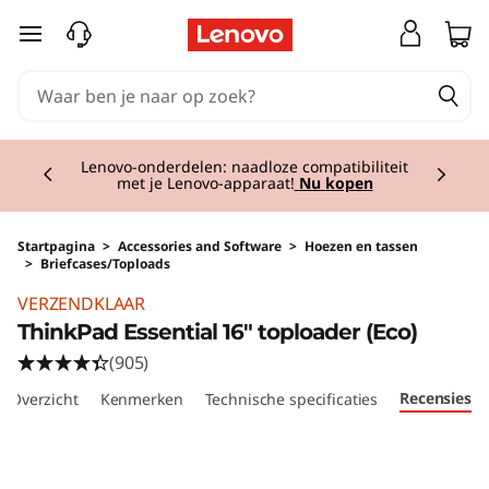
Ga naar de hoofdinhoud
Currently displaying item 2 of 3
Lenovo-onderdelen: naadloze compatibiliteit
met je Lenovo-apparaat!
Nu kopen
Startpagina
>
Accessories and Software
>
Hoezen en tassen
>
Briefcases/Toploads
Original Price 35.01 BE_EUR Discounted Price
VERZENDKLAAR
ThinkPad Essential 16" toploader (Eco)
(905)
Recensies
Overzicht
Kenmerken
Technische specificaties