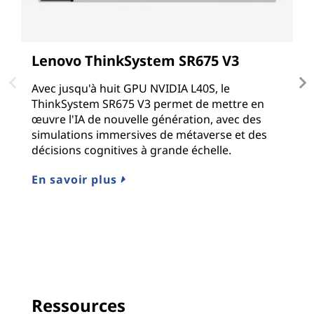
Lenovo ThinkSystem SR675 V3
L
Avec jusqu'à huit GPU NVIDIA L40S, le
L
ThinkSystem SR675 V3 permet de mettre en
s
œuvre l'IA de nouvelle génération, avec des
g
simulations immersives de métaverse et des
N
décisions cognitives à grande échelle.
G
li
En savoir plus
E
Ressources