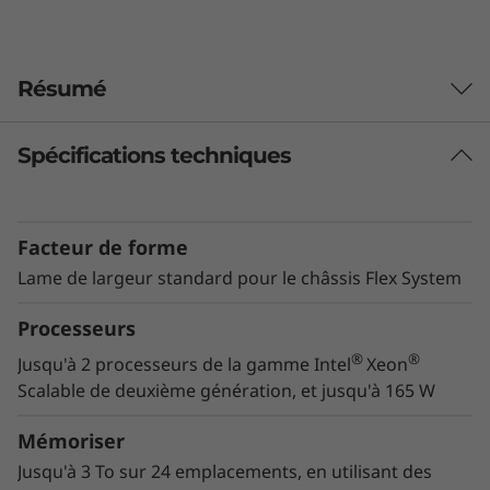
S
e
Résumé
r
Spécifications techniques
v
Infrastructure made simple
The SN550 is a highly capable compute node
e
that is part of Lenovo’s Flex System blade
Facteur de forme
server architecture. Blade server systems allow
r
for the pooling of system resources; power,
Lame de largeur standard pour le châssis Flex System
cabling, management, networking, and cooling
Processeurs
resources are all shared as a function of the
blade chassis (see Lenovo Flex System
®
®
Jusqu'à 2 processeurs de la gamme Intel
Xeon
Enterprise Chassis). The blade architecture
Scalable de deuxième génération, et jusqu'à 165 W
saves on OPEX costs and allows for optimal
server density, positioning Flex System well for
Mémoriser
both resource- and space-constrained
Jusqu'à 3 To sur 24 emplacements, en utilisant des
environments.