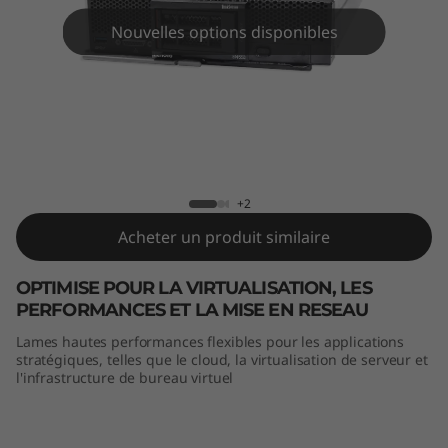
m
Nouvelles options disponibles
S
N
5
5
ThinkSystem SN550 Blade Server
+2
0
Acheter un produit similaire
B
OPTIMISE POUR LA VIRTUALISATION, LES
l
PERFORMANCES ET LA MISE EN RESEAU
a
Lames hautes performances flexibles pour les applications
stratégiques, telles que le cloud, la virtualisation de serveur et
l'infrastructure de bureau virtuel
d
e