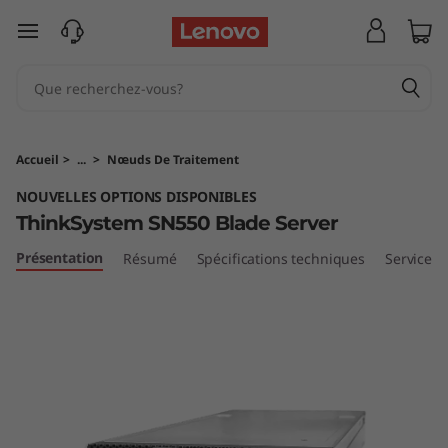
T
passer au contenu principal
h
i
n
Accueil
>
...
>
Nœuds De Traitement
k
NOUVELLES OPTIONS DISPONIBLES
ThinkSystem SN550 Blade Server
S
Présentation
Résumé
Spécifications techniques
Services
y
s
t
e