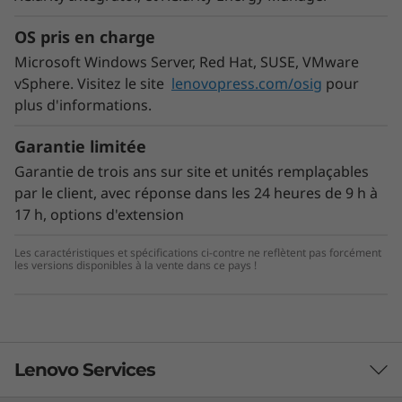
OS pris en charge
Microsoft Windows Server, Red Hat, SUSE, VMware
vSphere. Visitez le site
lenovopress.com/osig
pour
plus d'informations.
Garantie limitée
Garantie de trois ans sur site et unités remplaçables
par le client, avec réponse dans les 24 heures de 9 h à
17 h, options d'extension
Les caractéristiques et spécifications ci-contre ne reflètent pas forcément
Workload optimized support
les versions disponibles à la vente dans ce pays !
®
®
New second-generation Intel
Xeon
Processor Scalable family CPUs offer increased
performance of 36% over the previous
generation*, support for faster 2933MHz
Lenovo Services
TruDDR4 memory, and Intel’s Vector Neural
Network Instruction (VNNI) which accelerates