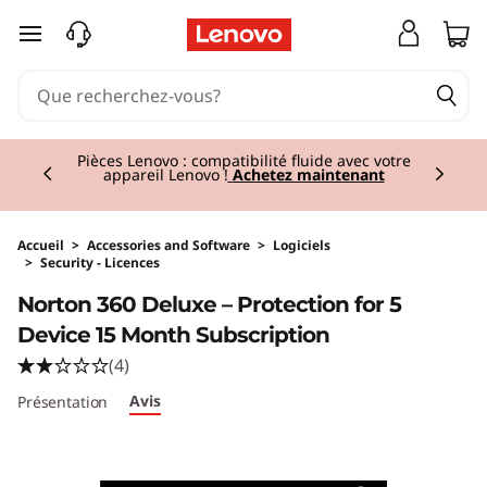
passer au contenu principal
Currently displaying item 2 of 3
Pièces Lenovo : compatibilité fluide avec votre
appareil Lenovo !
Achetez maintenant
Accueil
>
Accessories and Software
>
Logiciels
>
Security - Licences
Original Price 45.00 BE_EUR Discounted Pric
Norton 360 Deluxe – Protection for 5
Device 15 Month Subscription
(4)
Avis
Présentation