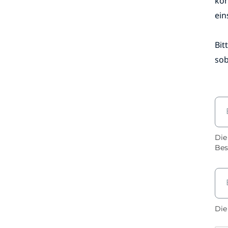
e
kön
r
ein
r
i
n
g
Bit
e
sob
n
Die
Bes
Die