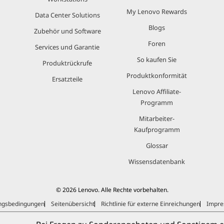
My Lenovo Rewards
Data Center Solutions
Blogs
Zubehör und Software
Foren
Services und Garantie
So kaufen Sie
Produktrückrufe
Produktkonformität
Ersatzteile
Lenovo Affiliate-
Programm
Mitarbeiter-
Kaufprogramm
Glossar
Wissensdatenbank
© 2026 Lenovo. Alle Rechte vorbehalten.
ngsbedingungen
Seitenübersicht
Richtlinie für externe Einreichungen
Impr