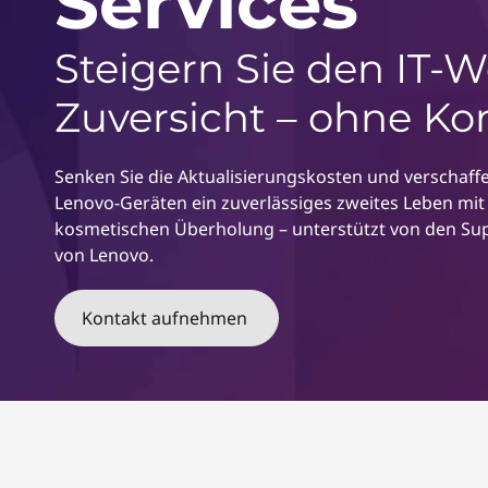
Services
r
e
i
n
Steigern Sie den IT-W
n
t
g
S
Zuversicht – ohne Ko
e
e
n
r
Senken Sie die Aktualisierungskosten und verschaff
v
Lenovo-Geräten ein zuverlässiges zweites Leben mi
i
kosmetischen Überholung – unterstützt von den Sup
c
von Lenovo.
e
s
Kontakt aufnehmen