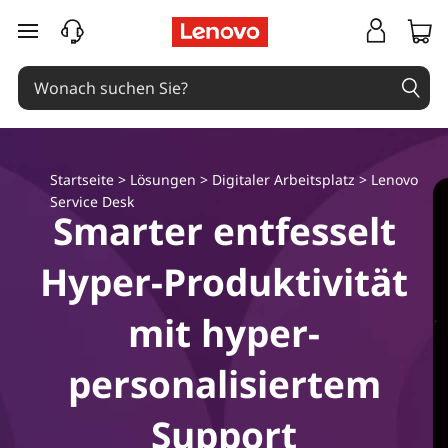
L
zum Hauptinhalt springen
e
n
o
Startseite
>
Lösungen
>
Digitaler Arbeitsplatz
>
Lenovo
v
Service Desk
Smarter entfesselt
o
Hyper-Produktivität
S
e
mit hyper-
r
personalisiertem
v
Support