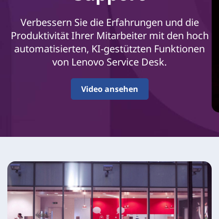
i
c
Verbessern Sie die Erfahrungen und die
Produktivität Ihrer Mitarbeiter mit den hoch
e
automatisierten, KI-gestützten Funktionen
D
von Lenovo Service Desk.
e
Video ansehen
s
k