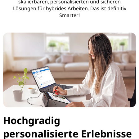
skalierbaren, personalisierten und sicheren
u
Lösungen für hybrides Arbeiten. Das ist definitiv
Smarter!
k
t
i
v
i
t
ä
t
Hochgradig
personalisierte Erlebnisse