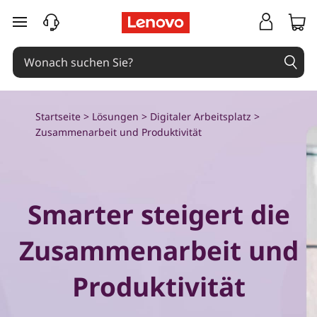
Z
zum Hauptinhalt springen
u
s
a
Startseite
>
Lösungen
>
Digitaler Arbeitsplatz
>
m
Zusammenarbeit und Produktivität
m
e
Smarter steigert die
n
Zusammenarbeit und
a
Produktivität
r