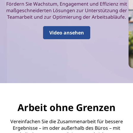
b
Fördern Sie Wachstum, Engagement und Effizienz mit
maßgeschneiderten Lösungen zur Unterstützung der
e
Teamarbeit und zur Optimierung der Arbeitsabläufe.
i
Video ansehen
t
u
n
d
P
r
Arbeit ohne Grenzen
o
Vereinfachen Sie die Zusammenarbeit für bessere
d
Ergebnisse – im oder außerhalb des Büros – mit