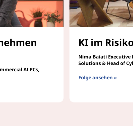
rnehmen
KI im Risi
Nima Baiati Executive 
Solutions & Head of Cy
ommercial AI PCs,
Folge ansehen »
KI im Risikomanagemen