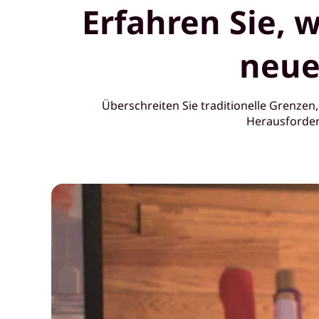
Erfahren Sie, 
e
n
neue
k
ö
Überschreiten Sie traditionelle Grenzen
Herausforderu
n
n
e
n
S
i