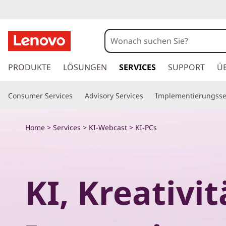
M
i
t
z
u
PRODUKTE
LÖSUNGEN
SERVICES
SUPPORT
Ü
T
m
H
i
Consumer Services
Advisory Services
Implementierungsse
a
u
p
p
Home
>
Services
>
KI-Webcast
> KI-PCs
t
p
i
n
s
h
KI, Kreativit
a
v
l
t
o
s
p