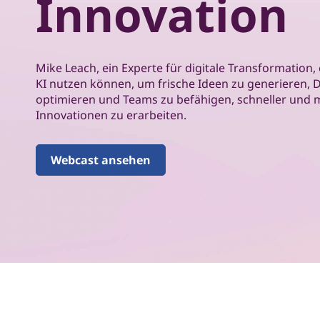
Innovation
n
r
E
i
n
x
g
Mike Leach, ein Experte für digitale Transformation,
e
KI nutzen können, um frische Ideen zu generieren,
p
n
optimieren und Teams zu befähigen, schneller und 
Innovationen zu erarbeiten.
e
r
Webcast ansehen
t
:
i
n
n