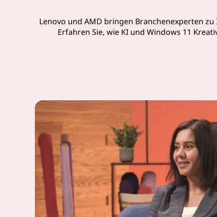
n
Lenovo und AMD bringen Branchenexperten zu Ih
Erfahren Sie, wie KI und Windows 11 Kreativ
l
a
s
s
e
n
.