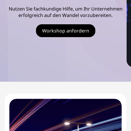
s
Nutzen Sie fachkundige Hilfe, um Ihr Unternehmen
c
erfolgreich auf den Wandel vorzubereiten.
o
Workshop anfordern
v
e
r