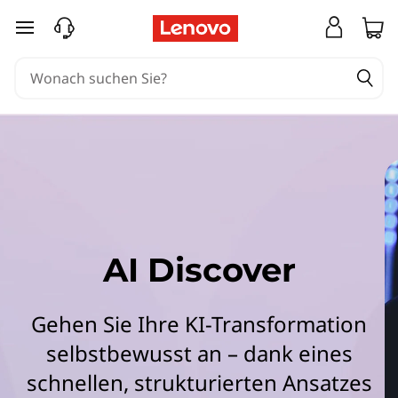
L
zum Hauptinhalt springen
e
n
o
v
o
A
AI Discover
I
D
Gehen Sie Ihre KI-Transformation
selbstbewusst an – dank eines
i
schnellen, strukturierten Ansatzes