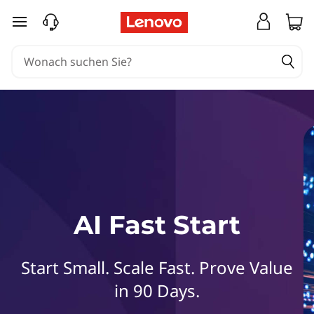
L
zum Hauptinhalt springen
e
n
o
v
o
A
AI Fast Start
I
F
Start Small. Scale Fast. Prove Value
a
in 90 Days.