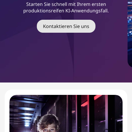
s
Starten Sie schnell mit Ihrem ersten
produktionsreifen KI-Anwendungsfall.
t
S
Kontaktieren Sie uns
t
a
r
t