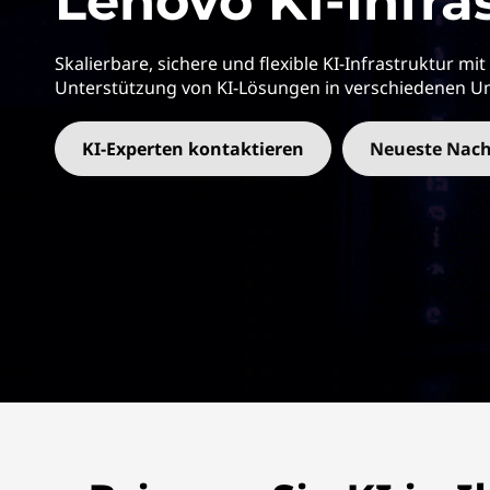
Lenovo KI-Infra
E
r
:
i
Skalierbare, sichere und flexible KI-Infrastruktur m
n
A
Unterstützung von KI-Lösungen in verschiedenen 
g
e
c
n
KI-Experten kontaktieren
Neueste Nach
c
e
l
e
r
a
t