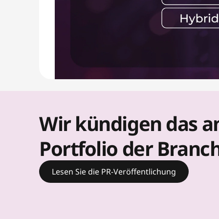
u
t
i
o
n
s
Wir kündigen das am
Portfolio der Branc
Lesen Sie die PR-Veröffentlichung