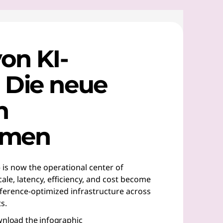
von KI-
 Die neue
n
hmen
 is now the operational center of
ale, latency, efficiency, and cost become
inference-optimized infrastructure across
s.
nload the infographic