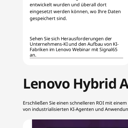
i
entwickelt wurden und überall dort
eingesetzt werden können, wo Ihre Daten
o
gespeichert sind.
n
W
Sehen Sie sich Herausforderungen der
Unternehmens-KI und den Aufbau von KI-
i
Fabriken im Lenovo Webinar mit Signal65
an.
t
h
Lenovo Hybrid 
O
p
Erschließen Sie einen schnelleren ROI mit einem
von industrialisierten KI-Agenten und Anwendu
e
n