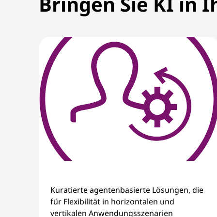
Bringen Sie KI in 
i
n
g
I
n
n
o
v
a
Kuratierte agentenbasierte Lösungen, die
t
für Flexibilität in horizontalen und
vertikalen Anwendungsszenarien