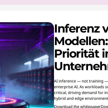
Inferenz 
Modellen:
Priorität i
Unterne
AI inference — not training —
enterprise AI. As workloads sc
critical, driving demand for 
hybrid and edge environment
Download the whitepaper
Dow