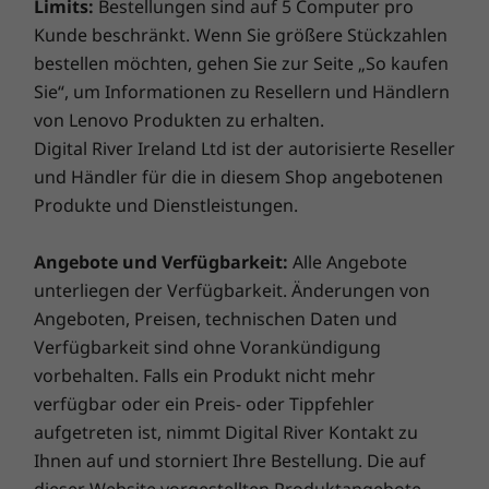
Limits:
Bestellungen sind auf 5 Computer pro
Kunde beschränkt. Wenn Sie größere Stückzahlen
bestellen möchten, gehen Sie zur Seite „So kaufen
Webpreis ab
Webpreis 
Sie“, um Informationen zu Resellern und Händlern
€ 1.889,00
€ 1.649
von Lenovo Produkten zu erhalten.
Digital River Ireland Ltd ist der autorisierte Reseller
Prozessor
Prozessor
Prozesso
und Händler für die in diesem Shop angebotenen
Up to dual Intel®
Bis zu Intel®
Bis zu Int
Produkte und Dienstleistungen.
Platinum
Core™ Ultra 9
Core™ Ultr
(Serie 2) mit Intel
(Serie 2) m
vPro® (bis zu 24
vPro®
Angebote und Verfügbarkeit:
Alle Angebote
Kerne, bis zu 5,7
unterliegen der Verfügbarkeit. Änderungen von
GHz)
Angeboten, Preisen, technischen Daten und
Verfügbarkeit sind ohne Vorankündigung
Betriebssystem
Betriebssystem
Betriebs
Windows 10 Pro
Bis zu Windows
Bis zu Wi
vorbehalten. Falls ein Produkt nicht mehr
for Workstations,
11 Pro
11 Pro
verfügbar oder ein Preis- oder Tippfehler
Ubuntu Linux
(preload), Redhat
aufgetreten ist, nimmt Digital River Kontakt zu
Linux (certified)
Ihnen auf und storniert Ihre Bestellung. Die auf