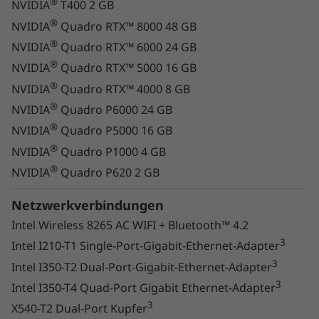
®
NVIDIA
T400 2 GB
®
NVIDIA
Quadro RTX™ 8000 48 GB
®
NVIDIA
Quadro RTX™ 6000 24 GB
®
NVIDIA
Quadro RTX™ 5000 16 GB
®
NVIDIA
Quadro RTX™ 4000 8 GB
Umwerfende Leistung
®
NVIDIA
Quadro P6000 24 GB
®
NVIDIA
Quadro P5000 16 GB
Freuen Sie sich auf die noch leistungsstärkeren
®
NVIDIA
Quadro P1000 4 GB
®
®
neuen Intel
Xeon
Prozessoren und bis zu
®
NVIDIA
Quadro P620 2 GB
®
®
NVIDIA
Quadro
RTX 8000 Grafikkarten. Die
Lenovo ThinkStation P720 regelt den Grafik-
Netzwerkverbindungen
Hauptspeicher und die Leistung für eine
Intel Wireless 8265 AC WIFI + Bluetooth™ 4.2
mühelose Bewältigung besonders
anspruchsvoller KI-, Rendering- und grafischer
3
Intel I210-T1 Single-Port-Gigabit-Ethernet-Adapter
Datenverarbeitungsworkloads – einschließlich
3
Intel I350-T2 Dual-Port-Gigabit-Ethernet-Adapter
anspruchsvollster ISV-zertifizierter
3
Intel I350-T4 Quad-Port Gigabit Ethernet-Adapter
Anwendungen.
3
X540-T2 Dual-Port Kupfer