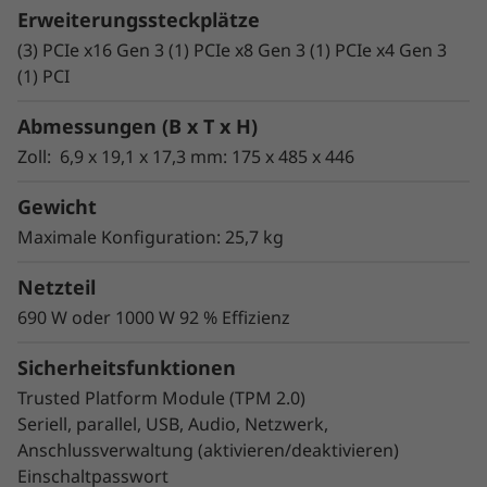
Erweiterungssteckplätze
zu zwei Laufwerke pro Einschub aufnehmen.
Konfigurieren Sie einfach nur die
(3) PCIe x16 Gen 3 (1) PCIe x8 Gen 3 (1) PCIe x4 Gen 3
Komponenten, die Sie benötigen. So erzielen
(1) PCI
Sie maximalen Nutzen und größtmögliche
Abmessungen (B x T x H)
Einsparungen zugleich.
Zoll: 6,9 x 19,1 x 17,3 mm: 175 x 485 x 446
Schnellerer Hauptspeicher,
mehr Speicherkapazität
Gewicht
Maximale Konfiguration: 25,7 kg
Der aktuellste, schnellere DDR4-Hauptspeicher
Netzteil
#
– mit bis zu 2.933 MHz
und bis zu 786 GB –
690 W oder 1000 W 92 % Effizienz
verfügt über eine höhere Bandbreite als die
Vorgängergeneration und sorgt somit für eine
Sicherheitsfunktionen
kurze Reaktionszeit. Darüber hinaus kann
Trusted Platform Module (TPM 2.0)
auch ein größerer und schnellerer Speicher
Seriell, parallel, USB, Audio, Netzwerk,
konfiguriert werden, einschließlich einer
Anschlussverwaltung (aktivieren/deaktivieren)
integrierten M.2-PCIe-Lösung und
Einschaltpasswort
Unterstützung für bis zu 48 TB