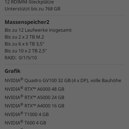
hochwertigen Konstruktions- und
12 RDIMM-Steckplätze
Fertigungsqualität verbindet sie einfachere
Unterstützt bis zu 768 GB
Wartbarkeit mit verkürzter Downtime. Ein
Massenspeicher2
absoluter Gewinn für jedes Unternehmen.
Bis zu 12 Laufwerke insgesamt
Auch die Feinabstimmung und Optimierung
Bis zu 2 x 2 TB M.2
der Systemleistung ist kinderleicht. Laden Sie
Bis zu 6 x 6 TB 3,5"
einfach die Apps Lenovo Performance Tuner
Bis zu 10 x 2 TB 2,5"
und Lenovo Workstation Diagnostics herunter
RAID: 0/1/5/10
und führen Sie sie aus.
Grafik
®
NVIDIA
Quadro GV100 32 GB (4 x DP), volle Bauhöhe
®
NVIDIA
RTX™ A6000 48 GB
®
NVIDIA
RTX™ A5000 24 GB
®
NVIDIA
RTX™ A4000 16 GB
®
NVIDIA
T1000 4 GB
®
NVIDIA
T600 4 GB