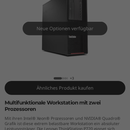
o
n
P
Neue Optionen verfügbar
7
2
0
ThinkStation P720 Tower
T
+3
o
Ähnliches Produkt kaufen
w
Multifunktionale Workstation mit zwei
Prozessoren
e
Mit ihren Intel® Xeon® Prozessoren und NVIDIA® Quadro®
r
Grafik ist diese extrem belastbare Workstation ein absoluter
Leistungsträger. Die Lenovo ThinkStation P720 eignet sich