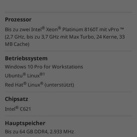
Manager
Dank der Geschwindigkeit und Effizienz der
Prozessor
®
®
®
Intel
Xeon
Prozessoren und NVIDIA
®
®
Bis zu zwei Intel
Xeon
Platinum 8160T mit vPro ™
®
Quadro
Grafik bietet diese Hochleistungs-
(2,7 GHz, bis zu 3,7 GHz mit Max Turbo, 24 Kerne, 33
Workstation reichlich Reichenleistung für VR-
MB Cache)
Rendering. Zudem verfügt sie über ISV-
Zertifizierungen von allen wichtigen
Betriebssystem
®
®
Softwareanbietern, z. B. Autodesk
, Bentley
,
Windows 10 Pro for Workstations
®
und Siemens
. Klicken Sie
hier
, um mehr über
®
®1
Ubuntu
Linux
ISV-Zertifizierungen zu erfahren.
®
®
Red Hat
Linux
(unterstützt)
Die Lenovo ThinkStation P720 lässt sich einfach
Chipsatz
einrichten, bereitstellen und verwalten und
®
Intel
C621
hält auch härtesten Tests unter extremen
Umgebungsbedingungen stand. So können
Hauptspeicher
Sie sich auch im Alltag auf ihre Zuverlässigkeit
und Haltbarkeit verlassen. Und dank ihrer
Bis zu 64 GB DDR4, 2.933 MHz