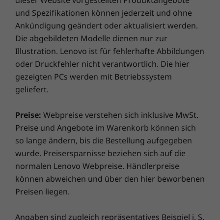
dieser Website vorgestellten Produktangebote
Hauptspeicher
Hauptspeicher
Hauptspe
und Spezifikationen können jederzeit und ohne
Up to 384GB
Bis zu 128 GB
Bis zu 128
Ankündigung geändert oder aktualisiert werden.
DDR5, 6400 MT/s
DDR5, 560
Die abgebildeten Modelle dienen nur zur
Illustration. Lenovo ist für fehlerhafte Abbildungen
oder Druckfehler nicht verantwortlich. Die hier
Massenspeiche
Massenspeiche
Massens
gezeigten PCs werden mit Betriebssystem
r
r
r
Max M.2 = 2 (4TB),
Bis zu 14 TB
Bis zu 24 
geliefert.
max 3.5" HDD = 6
Massenspeicher
interne
(60TB), max 2.5"
Speicherka
SSD = 10 (20TB)
Preise:
Webpreise verstehen sich inklusive MwSt.
Preise und Angebote im Warenkorb können sich
so lange ändern, bis die Bestellung aufgegeben
Jetzt kaufen
Jetzt k
wurde. Preisersparnisse beziehen sich auf die
normalen Lenovo Webpreise. Händlerpreise
Vergleichen
Vergleichen
Vergle
können abweichen und über den hier beworbenen
Preisen liegen.
Sämtliches ansehen Workstations
Angaben sind zugleich repräsentatives Beispiel i. S.