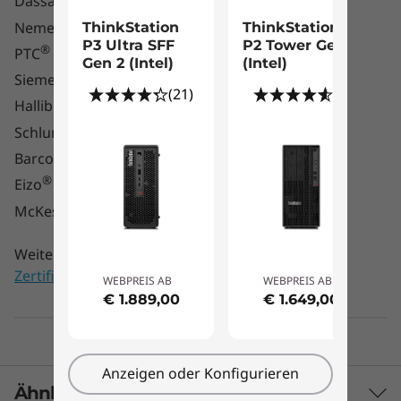
Dassault
®
Nemetschek
ThinkStation
ThinkStation
Sogar Komponenten auf der Hauptplatine
P3 Ultra SFF
P2 Tower Gen 2
®
PTC
können schnell und einfach ausgetauscht
Gen 2 (Intel)
(Intel)
®
werden – dank intuitiver roter Touch-Punkte
Siemens
(21)
(9)
ganz ohne Werkzeug. Die durchdachte
®
Halliburton
Kabelführung vermeidet Kabel und Stecker
®
Schlumberger
und vereinfacht so die Wartung.
®
Barco
®
Eizo
®
McKesson
Weitere Informationen zu spezifischen
ISV-
Zertifizierungen
WEBPREIS AB
WEBPREIS AB
€ 1.889,00
€ 1.649,00
Anzeigen oder Konfigurieren
Ähnliche Produkte vergleichen