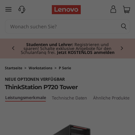
T
zum Hauptinhalt springen
h
i
Currently displaying item 2 of 3
n
Studenten und Lehrer:
Registrieren und
sparen! Schalte exklusive Angebote für den
Schulanfang frei.
Jetzt KOSTENLOS anmelden
k
S
Startseite
>
Workstations
>
P Serie
NEUE OPTIONEN VERFÜGBAR
t
ThinkStation P720 Tower
a
Leistungsmerkmale
Technische Daten
Ähnliche Produkte v
t
i