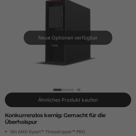
o
n
P
6
Neue Optionen verfügbar
2
0
ThinkStation P620 Tower
T
o
+6
Ähnliches Produkt kaufen
w
Konkurrenzlos kernig: Gemacht für die
e
Überholspur
r
Mit AMD Ryzen™ Threadripper™ PRO