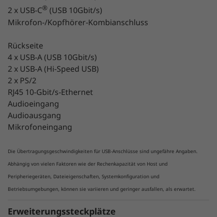
®
2 x USB-C
(USB 10Gbit/s)
Mikrofon-/Kopfhörer-Kombianschluss
Unschlagbare Leistung
Rückseite
Geben Sie Ihrer nächsten professionellen
4 x USB-A (USB 10Gbit/s)
Workstation den ultimativen
2 x USB-A (Hi-Speed USB)
Produktivitätsschub und konfigurieren Sie sie
2 x PS/2
mit dem derzeit schnellsten Workstation-
RJ45 10-Gbit/s-Ethernet
Prozessor auf dem Markt. Die geballte 64-
Audioeingang
Kern-Power mit 128 Threads des AMD Ryzen™
Audioausgang
Threadripper™ PRO 3995WX Prozessors
Mikrofoneingang
sprengt die Leistungsgrenzen der stärksten
Single-Socket-Workstations und überflügelt
selbst Dual-Socket-Systeme.
Die Übertragungsgeschwindigkeiten für USB-Anschlüsse sind ungefähre Angaben.
Abhängig von vielen Faktoren wie der Rechenkapazität von Host und
Mit beeindruckenden Basistaktraten von bis zu
Peripheriegeräten, Dateieigenschaften, Systemkonfiguration und
4,0 GHz und bis zu 4,3 GHz Boost-Taktrate
Betriebsumgebungen, können sie variieren und geringer ausfallen, als erwartet.
stellen Threadripper™ PRO Prozessoren
führende Leistung bei Single- wie Multi-Thread-
Erweiterungssteckplätze