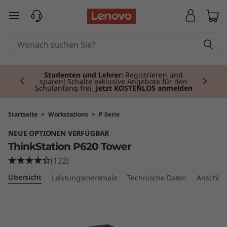
T
zum Hauptinhalt springen
h
i
Currently displaying item 2 of 3
n
Studenten und Lehrer:
Registrieren und
sparen! Schalte exklusive Angebote für den
Schulanfang frei.
Jetzt KOSTENLOS anmelden
k
S
Startseite
>
Workstations
>
P Serie
NEUE OPTIONEN VERFÜGBAR
t
ThinkStation P620 Tower
a
(122)
Übersicht
Leistungsmerkmale
Technische Daten
Anschlüs
t
i