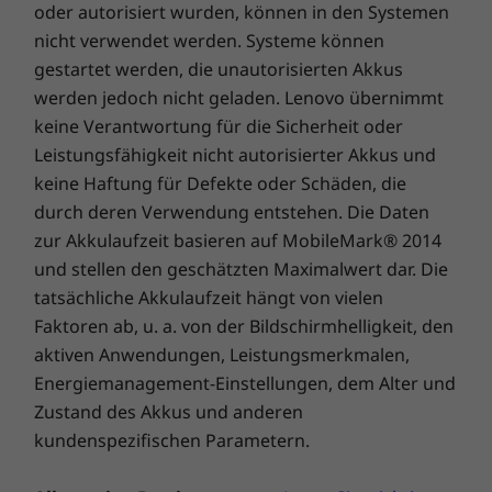
oder autorisiert wurden, können in den Systemen
nicht verwendet werden. Systeme können
Ein dediziertes Trusted Platform Module
gestartet werden, die unautorisierten Akkus
bewahrt System und Daten vor Manipulation
werden jedoch nicht geladen. Lenovo übernimmt
und sorgt unter anderem dafür, dass der
keine Verantwortung für die Sicherheit oder
Windows BitLocker Ihre Daten verschlüsseln
kann. Auch lassen sich serielle, parallele, USB-,
Leistungsfähigkeit nicht autorisierter Akkus und
Audio- und Netzwerkanschlüsse deaktivieren –
keine Haftung für Defekte oder Schäden, die
ein zusätzlicher Schutz gegen ungebetene
durch deren Verwendung entstehen. Die Daten
Besucher.
zur Akkulaufzeit basieren auf MobileMark® 2014
und stellen den geschätzten Maximalwert dar. Die
Darüber hinaus können Sie ein BIOS-Passwort
tatsächliche Akkulaufzeit hängt von vielen
und ein Power-on-Passwort setzen und den
Faktoren ab, u. a. von der Bildschirmhelligkeit, den
Zugang zum System auf elementarer Ebene
aktiven Anwendungen, Leistungsmerkmalen,
zusätzlich beschränken. Gegen unbefugten
Energiemanagement-Einstellungen, dem Alter und
Zugriff auf die Systemkomponenten im Innern
Zustand des Akkus und anderen
der Workstation schützt das mit einem
kundenspezifischen Parametern.
Schlüssel gesicherte Schloss auf dem Seiten-
Cover.