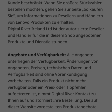
Kunde beschränkt. Wenn Sie größere Stückzahlen
Tiny Workstation eine schnelle Performance
(111)
(23)
(1
bestellen möchten, gehen Sie zur Seite „So kaufen
und eignet sich perfekt für die
3
-
USB-C 3.2 Gen 2
Sie“, um Informationen zu Resellern und Händlern
®
Contenterstellung. Sie ist mit bis zu Intel
von Lenovo Produkten zu erhalten.
®
Core™ i9 vPro
Prozessoren der 11.
Digital River Ireland Ltd ist der autorisierte Reseller
4
-
Aktivitätsanzeige für Speicherlaufwerk
®
Generation sowie optional mit NVIDIA
Grafik
und Händler für die in diesem Shop angebotenen
ausgestattet und unterstützt bis zu sechs
Produkte und Dienstleistungen.
unabhängige Displays, sodass Sie eine große
5
-
An/Aus-Schalter
Webpreis ab
Webpreis 
Arbeitsfläche zur Verfügung haben. Darüber
€ 1.889,00
€ 1.649
Angebote und Verfügbarkeit:
Alle Angebote
hinaus können Konfigurationen dank der
6
-
Anschluss für Kensington-Schloss
unterliegen der Verfügbarkeit. Änderungen von
Möglichkeit zur werkzeuglosen Aufrüstung
mühelos erweitert werden, wenn sich Ihre
Angeboten, Preisen, technischen Daten und
Prozessor
Prozessor
Prozesso
Anforderungen ändern.
Verfügbarkeit sind ohne Vorankündigung
Bis zu Intel®
Bis zu Intel®
Bis zu Int
7
-
Stromanschluss
Core™ i9-11900
Core™ Ultra 9
Core™ Ultr
vorbehalten. Falls ein Produkt nicht mehr
vPro® der
(Serie 2) mit Intel
(Serie 2) m
Abgebildet mit optionaler Tastatur, kabellose Maus und Monitor sind
verfügbar oder ein Preis- oder Tippfehler
11. Generation
vPro® (bis zu 24
vPro®
(2,5 GHz, bis zu
Kerne, bis zu 5,7
8
-
DisplayPort-Ausgang
separat erhältlich.
aufgetreten ist, nimmt Digital River Kontakt zu
5,2 GHz mit Turbo
GHz)
Ihnen auf und storniert Ihre Bestellung. Die auf
Boost, 8 Kerne,
16 Threads,
dieser Website vorgestellten Produktangebote
9
-
USB-A 3.2 Gen 1
16 MB Cache)