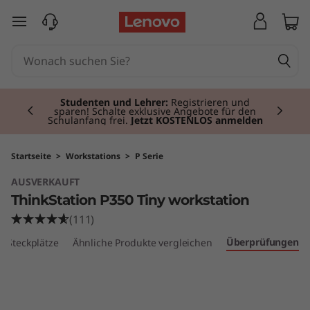
T
zum Hauptinhalt springen
h
i
Currently displaying item 2 of 3
n
Studenten und Lehrer:
Registrieren und
sparen! Schalte exklusive Angebote für den
Schulanfang frei.
Jetzt KOSTENLOS anmelden
k
S
Startseite
>
Workstations
>
P Serie
AUSVERKAUFT
t
ThinkStation P350 Tiny workstation
a
(111)
Überprüfungen
d Steckplätze
Ähnliche Produkte vergleichen
t
i