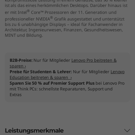
o
ist als das eines herkömmlichen Desktops. Darüber hinaus ist
®
er mit Intel
Core™ Prozessoren der 11. Generation und
r
®
professioneller NVIDIA
Grafik ausgestattet und unterstützt
bis zu 6 unabhängige Displays – ideal für Fachanwender in
Architektur, Ingenieurwesen, Finanzen, Gesundheitswesen,
k
MINT und Bildung.
s
t
B2B-Preise:
Nur für Mitglieder
Lenovo Pro beitreten &
sparen ›
a
Preise für Studenten & Lehrer:
Nur für Mitglieder
Lenovo
Education beitreten & sparen ›
t
Sparen Sie 50 % auf Premier Support Plus
bei Lenovo Pro
mit Think PCs: schnellste Reparaturen, Support und
Extras
i
o
n
Leistungsmerkmale