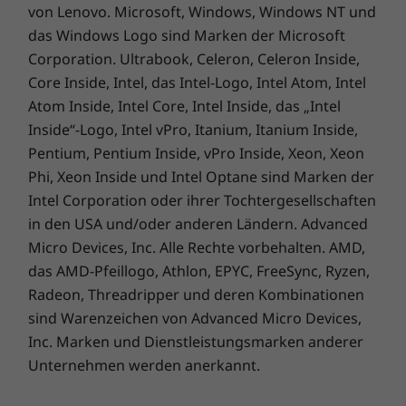
von Lenovo. Microsoft, Windows, Windows NT und
das Windows Logo sind Marken der Microsoft
Corporation. Ultrabook, Celeron, Celeron Inside,
Core Inside, Intel, das Intel-Logo, Intel Atom, Intel
Atom Inside, Intel Core, Intel Inside, das „Intel
Inside“-Logo, Intel vPro, Itanium, Itanium Inside,
Pentium, Pentium Inside, vPro Inside, Xeon, Xeon
Phi, Xeon Inside und Intel Optane sind Marken der
Intel Corporation oder ihrer Tochtergesellschaften
in den USA und/oder anderen Ländern. Advanced
Micro Devices, Inc. Alle Rechte vorbehalten. AMD,
das AMD-Pfeillogo, Athlon, EPYC, FreeSync, Ryzen,
Integrierte Sicherheit
Radeon, Threadripper und deren Kombinationen
sind Warenzeichen von Advanced Micro Devices,
Die ThinkStation P350 Tiny Workstation ist
Inc. Marken und Dienstleistungsmarken anderer
durch unsere ThinkShield Sicherheitslösungen
Unternehmen werden anerkannt.
geschützt – eine Suite von Hardware- und
Softwarefunktionen, die für die Sicherheit