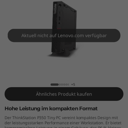
o
n
P
3
Aktuell nicht auf Lenovo.com verfügbar
5
0
ThinkStation P350 Tiny workstation
T
i
+5
Ähnliches Produkt kaufen
n
Hohe Leistung im kompakten Format
y
Der ThinkStation P350 Tiny PC vereint kompaktes Design mit
w
der leistungsstarken Performance einer Workstation. Er bietet
kompromisslose Leistung in einem Gehäuse, das 96 % kleiner