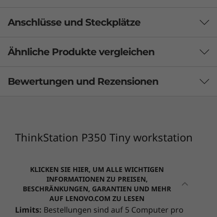
Anschlüsse und Steckplätze
Ähnliche Produkte vergleichen
3 Similiar products selected
Bewertungen und Rezensionen
Welche Spezifikationen möchten Sie vergleichen?
Prozessor
Betriebssystem
Hauptspeicher
M
ThinkStation P350 Tiny workstation
DERZEIT
Umfassende Konfigurationsmöglichkeiten
KLICKEN SIE HIER, UM ALLE WICHTIGEN
ANGEZEIGT
INFORMATIONEN ZU PREISEN,
1
-
Kopfhörer-/Mikrofon-Kombianschluss
Mit bis zu 64 GB 3.200 MHz Arbeitsspeicher, bis
BESCHRÄNKUNGEN, GARANTIEN UND MEHR
ThinkStation
ThinkStation
ThinkSta
AUF LENOVO.COM ZU LESEN
zu 4 TB modernstem Massenspeicher und
P350 Tiny
P3 Ultra SFF
P2 Towe
Limits:
Bestellungen sind auf 5 Computer pro
2
-
USB-A 3.2 Gen 2 (Always-On)
optionalem Wi-Fi 6 bietet die ThinkStation P350
workstation
Gen 2 (Intel)
2 (Intel)