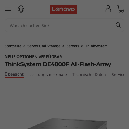
T
zum Hauptinhalt springen
h
i
n
Startseite
>
Server Und Storage
>
Servers
>
ThinkSystem
k
NEUE OPTIONEN VERFÜGBAR
ThinkSystem DE4000F All-Flash-Array
S
Übersicht
Leistungsmerkmale
Technische Daten
Services
y
s
t
e