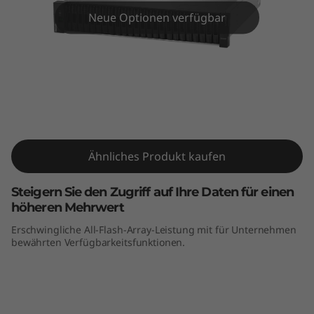
m
Neue Optionen verfügbar
D
E
4
0
ThinkSystem DE4000F All-Flash-Array
0
Ähnliches Produkt kaufen
0
Steigern Sie den Zugriff auf Ihre Daten für einen
F
höheren Mehrwert
Erschwingliche All-Flash-Array-Leistung mit für Unternehmen
A
bewährten Verfügbarkeitsfunktionen.
l
l