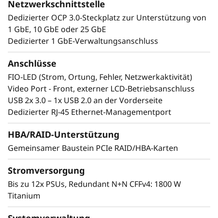
Netzwerkschnittstelle
der 4. Generation unterstützt der ThinkSystem
Dedizierter OCP 3.0-Steckplatz zur Unterstützung von
SR950 V3 bis zu 32 TB Arbeitsspeicher und 480
1 GbE, 10 GbE oder 25 GbE
Prozessorkerne auf 8 HE Rackfläche. Mit
Dedizierter 1 GbE-Verwaltungsanschluss
mehreren Ausfallsicherheitsstufen zum Schutz
der Daten ist dieses Arbeitstier für den
Anschlüsse
Dauerbetrieb und die Zuverlässigkeit im
FIO-LED (Strom, Ortung, Fehler, Netzwerkaktivität)
Dauereinsatz ausgelegt.
Video Port - Front, externer LCD-Betriebsanschluss
USB 2x 3.0 – 1x USB 2.0 an der Vorderseite
Dedizierter RJ-45 Ethernet-Managementport
HBA/RAID-Unterstützung
Gemeinsamer Baustein PCIe RAID/HBA-Karten
Stromversorgung
Bis zu 12x PSUs, Redundant N+N CFFv4: 1800 W
Titanium