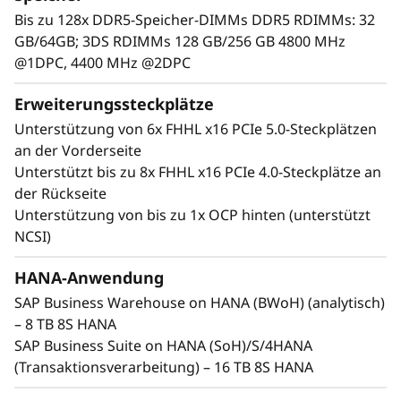
Bis zu 128x DDR5-Speicher-DIMMs DDR5 RDIMMs: 32
GB/64GB; 3DS RDIMMs 128 GB/256 GB 4800 MHz
@1DPC, 4400 MHz @2DPC
Erweiterungssteckplätze
Unterstützung von 6x FHHL x16 PCIe 5.0-Steckplätzen
an der Vorderseite
Unterstützt bis zu 8x FHHL x16 PCIe 4.0-Steckplätze an
der Rückseite
Unterstützung von bis zu 1x OCP hinten (unterstützt
Maximale Leistung und Zuverlässigkeit
NCSI)
Zentrale Aufgaben in Unternehmen erfordern
Systeme, die maximale Leistung und
HANA-Anwendung
kontinuierliche Verfügbarkeit bieten können.
SAP Business Warehouse on HANA (BWoH) (analytisch)
Mit der gesteigerten Leistung von CPU,
– 8 TB 8S HANA
Arbeitsspeicher, Storage und I/O setzt das
SAP Business Suite on HANA (SoH)/S/4HANA
SR950 V3 neue Leistungsmaßstäbe.
(Transaktionsverarbeitung) – 16 TB 8S HANA
Mit acht Intel® Xeon® Scalable Prozessoren