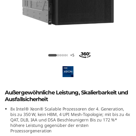
m
S
R
9
5
Lenovo ThinkSystem SR950 V3
+5
0
V
3
Außergewöhnliche Leistung, Skalierbarkeit und
Ausfallsicherheit
M
8x Intel® Xeon® Scalable Prozessoren der 4. Generation,
bis zu 350 W, kein HBM, 4 UPI Mesh-Topologie; mit bis zu 4x
i
QAT, DLB, IAA und DSA Beschleunigern Bis zu 172 %*
höhere Leistung gegenüber der ersten
s
Prozessorgeneration