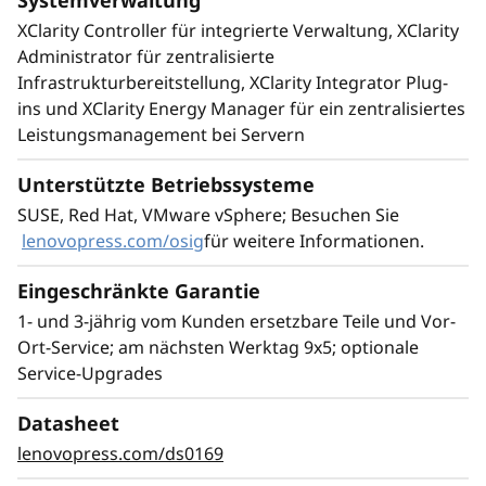
Systemverwaltung
XClarity Controller für integrierte Verwaltung, XClarity
Administrator für zentralisierte
Führende SAP-Lösung
Infrastrukturbereitstellung, XClarity Integrator Plug-
ins und XClarity Energy Manager für ein zentralisiertes
Der ThinkSystem SR950 V3 Server eignet sich
Leistungsmanagement bei Servern
ideal für die anspruchsvollsten SAP HANA-
Implementierungen und bietet überragende
Unterstützte Betriebssysteme
Funktionen und einen höheren Geschäftswert.
SUSE, Red Hat, VMware vSphere; Besuchen Sie
Im Vergleich zum ThinkSystem SR950 bietet
lenovopress.com/osig
für weitere Informationen.
der SR950 V3:
2x mehr SAP-Benutzer
Eingeschränkte Garantie
33 % größere SAP HANA DB
1- und 3-jährig vom Kunden ersetzbare Teile und Vor-
63 % mehr Bandbreite, die größere SAP
Ort-Service; am nächsten Werktag 9x5; optionale
HANA-Appliances unterstützt
Service-Upgrades
Skalieren Sie den Speicher und erstellen Sie
Datasheet
einfach Multi-Node-Scale-Out-Konfigurationen,
indem Sie mehrere Knoten miteinander
lenovopress.com/ds0169
vernetzen und so größere SAP HANA-