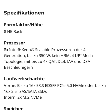
c
entwickelt
a
Der ThinkSystem SR950 V3 Server wurde für
Spezifikationen
die anspruchsvollsten, geschäftskritischen
l
Workloads wie SAP HANA, Anwendungen,
Formfaktor/Höhe
Datenbanken, Big Data, Business Analytics,
8 HE-Rack
S
ERP- und CRM-Anwendungen sowie
Virtualisierung entwickelt. Der leistungsstarke
e
Prozessor
8 HE ThinkSystem SR950 V3 besteht aus acht
8x Intel® Xeon® Scalable Prozessoren der 4.
r
CPUs der 4. Generation der Intel® Xeon®
Generation, bis zu 350 W, kein HBM, 4 UPI Mesh-
Scalable Prozessor-Familie für rechenintensive
Topologie; mit bis zu 4x QAT, DLB, IAA und DSA
v
Workloads und bietet eine bis zu 172 %*
Beschleunigern
höhere Leistung als das System der ersten
e
Generation.
Laufwerkschächte
*Im Vergleich zu ThinkSystem SR950
r
Vorne: Bis zu 16x E3.S EDSFF PCIe 5.0 NVMe oder bis zu
16x 2,5" SAS/SATA SSDs
Intern: 2x M.2 NVMe
Speicher