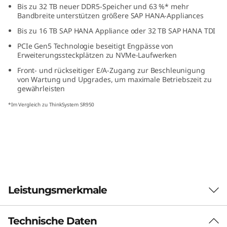
Bis zu 32 TB neuer DDR5-Speicher und 63 %* mehr
s
Bandbreite unterstützen größere
SAP HANA-Appliances
i
Bis zu 16 TB SAP HANA Appliance oder 32 TB SAP HANA TDI
PCIe Gen5 Technologie beseitigt Engpässe von
o
Erweiterungssteckplätzen zu NVMe-Laufwerken
Front- und rückseitiger E/A-Zugang zur Beschleunigung
n
von Wartung und Upgrades, um maximale Betriebszeit zu
gewährleisten
-
*Im Vergleich zu ThinkSystem SR950
C
r
i
t
Leistungsmerkmale
i
Technische Daten
Speziell für anspruchsvolle Workloads