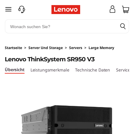
T
zum Hauptinhalt springen
h
i
n
Startseite
>
Server Und Storage
>
Servers
>
Large Memory
k
Lenovo ThinkSystem SR950 V3
S
Übersicht
Leistungsmerkmale
Technische Daten
Services
y
s
t
e