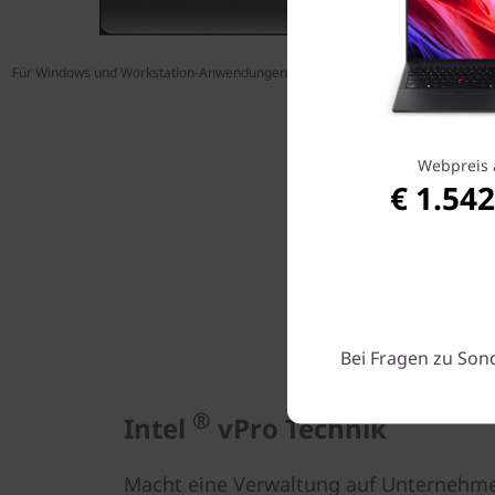
Für Windows und Workstation-Anwendungen optimierte, spritzwassergeschützt
TouchPad
Webpreis 
€ 1.542
Bei Fragen zu Son
®
Intel
vPro Technik
Macht eine Verwaltung auf Unternehm