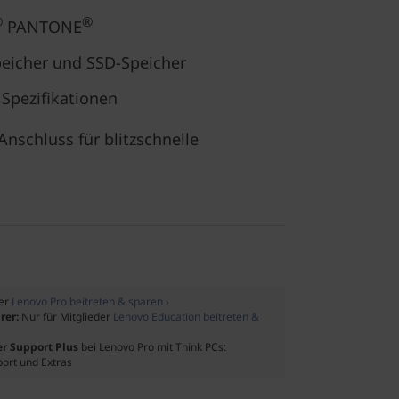
®
®
PANTONE
peicher und SSD-Speicher
e Spezifikationen
nschluss für blitzschnelle
der
Lenovo Pro beitreten & sparen ›
rer:
Nur für Mitglieder
Lenovo Education beitreten &
er Support Plus
bei Lenovo Pro mit Think PCs:
port und Extras