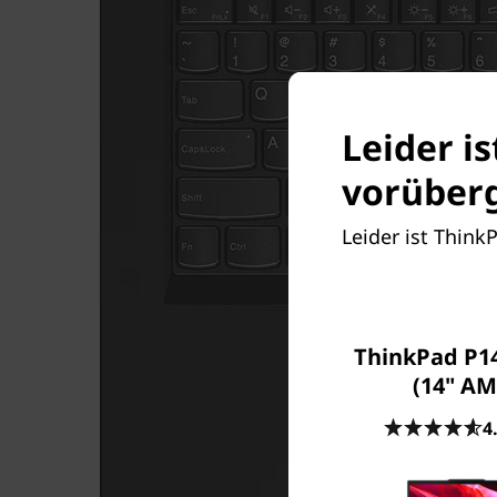
Leider i
vorüberg
Leider ist Think
ThinkPad P14
(14" AM
4