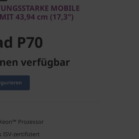
STUNGSSTARKE MOBILE
d P70
IT 43,94 cm (17,3")
ad P70
nen verfügbar
igurieren
Xeon™ Prozessor
ISV-zertifiziert