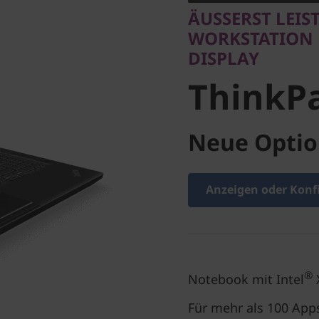
ÄUSSERST LEI
ThinkPa
WORKSTATION M
DISPLAY
ThinkP
Neue Optio
Anzeigen oder Konf
®
Notebook mit Intel
Für mehr als 100 Apps 