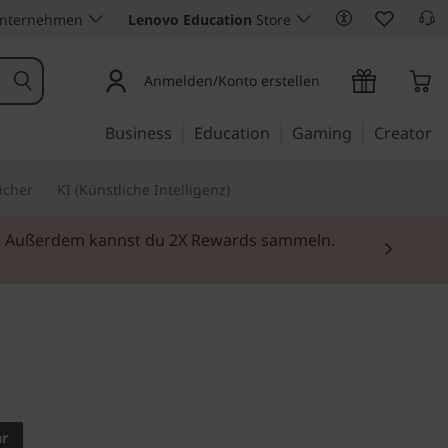
Unternehmen
Lenovo Education
Store
Anmelden/Konto erstellen
Business
Education
Gaming
Creator
icher
KI (Künstliche Intelligenz)
ei. Außerdem kannst du 2X Rewards sammeln.
NGSSTARKE MOBILE
43,94 cm (17,3")
ar