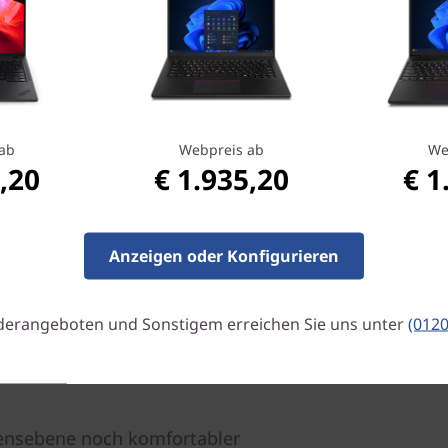
und zertifiziert.
FHD-/4K-Display mit
e Tastatur in Standardgröße mit
In-Plane-Switching-(IPS-)LCD
bietet brillante Farbqualitä
ab
Webpreis ab
We
180 Grad.
,20
€ 1.935,20
€ 1
Anzeigen oder Konfigurieren
derangeboten und Sonstigem erreichen Sie uns unter
(012
ensebene noch komfortabler