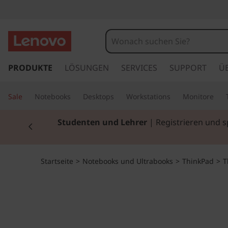
T
h
i
z
u
PRODUKTE
LÖSUNGEN
SERVICES
SUPPORT
Ü
n
m
H
k
Sale
Notebooks
Desktops
Workstations
Monitore
a
u
P
Currently displaying item 2 of 3
Studenten und Lehrer
| Registrieren und 
p
t
a
i
n
d
Startseite
>
Notebooks und Ultrabooks
>
ThinkPad
>
T
h
a
P
l
t
7
s
p