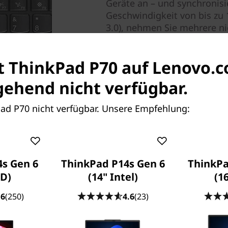
Geräte an – und synchronisi
Geschwindigkeit von bis zu 
3.0), nehmen Sie mehrere n
bearbeiten Sie sie in Echtze
aneinander, um Ihren Workf
st ThinkPad P70 auf Lenovo.
Integrierter X-Rite
ehend nicht verfügbar.
®
Pad P70 nicht verfügbar. Unsere Empfehlung:
Der X-Rite PANTONE
Farbk
Bildgenauigkeit, mehr Farbt
Darstellung. Jeder Sensor wu
Werk kalibriert.
s Gen 6
ThinkPad P14s Gen 6
ThinkPa
ISV-Zertifizierung
D)
(14" Intel)
(16
Da Branchenprofis zuverläss
.6
(250)
4.6
(23)
benötigen, wurden mehr al
branchenführenden unabhän