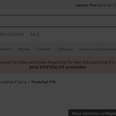
Lenovo Pro
Store für 
BER LENOVO
SALE
Tablets
Phones
Zubehör
Software
Server und Datenspe
sparen! Schalte exklusive Angebote für den Schulanfang fr
Jetzt KOSTENLOS anmelden
hinkPad P Serie
>
ThinkPad P70
ÄUSSERST LEISTU
WORKSTATION MIT 
DISPLAY
Neue Optionen verfügb