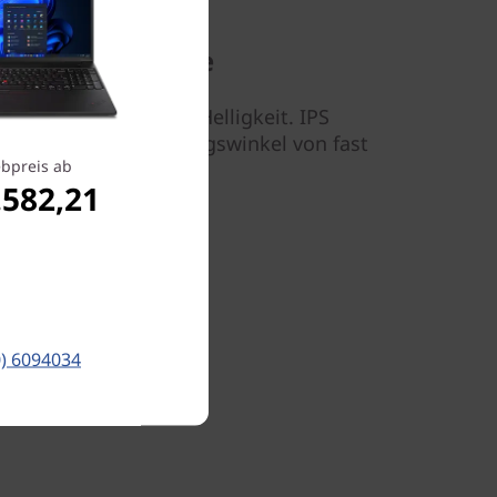
 IPS-Technologie
-Displays mit großer Helligkeit. IPS
t und einen Betrachtungswinkel von fast
bpreis ab
.582,21
0) 6094034