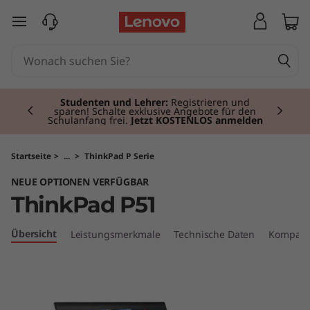
T
zum Hauptinhalt springen
h
i
Currently displaying item 2 of 3
n
Studenten und Lehrer:
Registrieren und
sparen! Schalte exklusive Angebote für den
Schulanfang frei.
Jetzt KOSTENLOS anmelden
k
P
Startseite
>
...
>
ThinkPad P Serie
NEUE OPTIONEN VERFÜGBAR
a
ThinkPad P51
d
Übersicht
Leistungsmerkmale
Technische Daten
Kompati
P
5