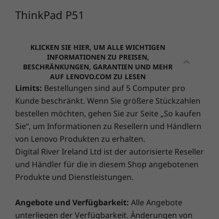
integrierten Sicherheitsmerkmalen setzen
ThinkPad P51
(257)
(2
neue Maßstäbe in puncto Produktivität,
ADP
®
Kreativität und 3D-Gaming. Die Intel
vPro
Technologie ermöglicht eine komfortable und
KLICKEN SIE HIER, UM ALLE WICHTIGEN
Schützen Sie Ihren PC mit Lenovos Accidental Damage
kosteneffiziente Verwaltung auf
INFORMATIONEN ZU PREISEN,
Protection: dem ultimativen Schutzschild gegen böse
BESCHRÄNKUNGEN, GARANTIEN UND MEHR
Unternehmensniveau. Und mit Windows 10
Überraschungen! Schluss mit unvorhergesehenen
AUF LENOVO.COM ZU LESEN
Pro können Sie Ihre Produktivität noch weiter
Reparaturkosten. Zahlen Sie einmalig einen Betrag im
Limits:
Bestellungen sind auf 5 Computer pro
steigern, da Sie überall, jederzeit und mit jeder
Webpreis ab
Webpreis 
Voraus und profitieren Sie so von Einsparungen von
Kunde beschränkt. Wenn Sie größere Stückzahlen
Person auf verschiedenen Geräten sicher
€ 1.542,20
€ 1.935
28% bis 80%. Unsere Technikexperten, ausgestattet mit
bestellen möchten, gehen Sie zur Seite „So kaufen
zusammenarbeiten können. Es ist nicht nur
Lenovos hochmodernen Diagnoseprogrammen, decken
Sie“, um Informationen zu Resellern und Händlern
kostengünstig, sondern auch besonders
versteckte Schäden auf und beugen so bösen
Prozessor
Prozesso
einfach zu bedienen. Erledigen Sie von Beginn
von Lenovo Produkten zu erhalten.
Überraschungen vor!
Bis zu AMD
Bis zu Int
an deutlich mehr.
Digital River Ireland Ltd ist der autorisierte Reseller
Ryzen™ AI 9 HX
Core™ Ultr
PRO 370
Series 285
und Händler für die in diesem Shop angebotenen
Intel vPro
Smart Performance
Produkte und Dienstleistungen.
Lenovo Smart Performance verbessert Ihre
Betriebssystem
Betriebs
Angebote und Verfügbarkeit:
Alle Angebote
Bis zu Windows
Bis Windo
Computernutzung! Verleihen Sie Ihrem Computer
11 Pro oder
Pro
unterliegen der Verfügbarkeit. Änderungen von
mehr Leistung für einen reibungslosen Betrieb und