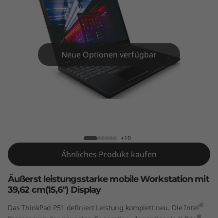
1
Neue Optionen verfügbar
ThinkPad P51
+10
Ähnliches Produkt kaufen
Äußerst leistungsstarke mobile Workstation mit
39,62 cm(15,6") Display
®
Das ThinkPad P51 definiert Leistung komplett neu. Die Intel
®