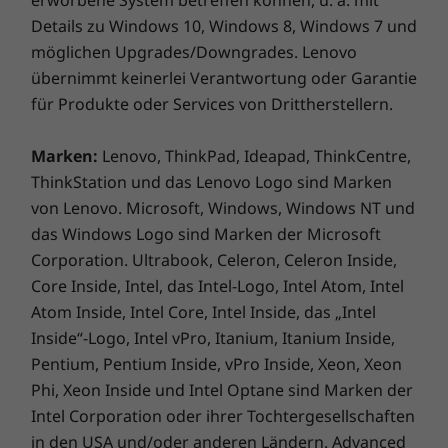
Details zu Windows 10, Windows 8, Windows 7 und
möglichen Upgrades/Downgrades. Lenovo
übernimmt keinerlei Verantwortung oder Garantie
für Produkte oder Services von Drittherstellern.
Marken:
Lenovo, ThinkPad, Ideapad, ThinkCentre,
ThinkStation und das Lenovo Logo sind Marken
von Lenovo. Microsoft, Windows, Windows NT und
das Windows Logo sind Marken der Microsoft
Corporation. Ultrabook, Celeron, Celeron Inside,
ISV-Zertifizierung
Core Inside, Intel, das Intel-Logo, Intel Atom, Intel
Atom Inside, Intel Core, Intel Inside, das „Intel
Da Branchenprofis zuverlässige Leistung und
Inside“-Logo, Intel vPro, Itanium, Itanium Inside,
Softwarestabilität benötigen, wurden mehr als
Pentium, Pentium Inside, vPro Inside, Xeon, Xeon
100 Anwendungen von branchenführenden
Phi, Xeon Inside und Intel Optane sind Marken der
unabhängigen Softwareanwendern getestet
und zertifiziert.
Intel Corporation oder ihrer Tochtergesellschaften
in den USA und/oder anderen Ländern. Advanced