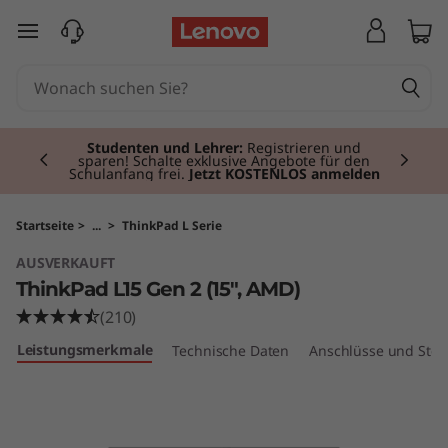
T
zum Hauptinhalt springen
h
i
Currently displaying item 2 of 3
n
Studenten und Lehrer:
Registrieren und
sparen! Schalte exklusive Angebote für den
Schulanfang frei.
Jetzt KOSTENLOS anmelden
k
P
Startseite
>
...
>
ThinkPad L Serie
AUSVERKAUFT
a
ThinkPad L15 Gen 2 (15″, AMD)
d
(210)
Leistungsmerkmale
Technische Daten
Anschlüsse und Stec
L
1