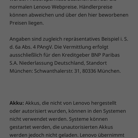
Robuste Sicherheit
normalen Lenovo Webpreise. Händlerpreise
Zertifizierungen
Sämtliches ansehen Notebooks und Ultrabooks
können abweichen und über den hier beworbenen
Das L15 Gen 2 Notebook verfügt über eine
®
EPEAT
Gold
Preisen liegen.
aktualisierte Suite integrierter ThinkShield
®
Energy Star
8.0
Sicherheitslösungen sowie über AMD
Angaben sind zugleich repräsentatives Beispiel i. S.
Sicherheit. Zusätzlich zu einer Webcam-
Die technischen Daten können je nach Region/Modell variieren.
d. 6a Abs. 4 PAngV. Die Vermittlung erfolgt
Abdeckung, Smart Power On mit „Match on
ausschließlich für den Kreditgeber BNP Paribas
Chip“-Fingerabdruckscanner und einem dTPM
S.A. Niederlassung Deutschland, Standort
2.0-Chip (Discrete Trusted Platform Module)
profitieren Sie von zahlreichen
München: Schwanthalerstr. 31, 80336 München.
Schutzmechanismen.
Auf Robustheit getestet
Akku:
Akkus, die nicht von Lenovo hergestellt
Das ThinkPad L15 Gen 2 Notebook wird auf 12
oder autorisiert wurden, können in den Systemen
militärische Anforderungen hin getestet und
nicht verwendet werden. Systeme können
mehr als 200 Qualitätsprüfungen unterzogen,
gestartet werden, die unautorisierten Akkus
damit es selbst unter Extrembedingungen
werden jedoch nicht geladen. Lenovo übernimmt
reibungslos funktioniert. Ob arktische Wildnis,