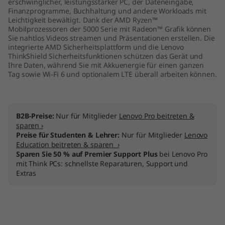
erschwinglicher, leistungsstarker PC, der Dateneingabe,
M
Finanzprogramme, Buchhaltung und andere Workloads mit
Leichtigkeit bewältigt. Dank der AMD Ryzen™
Mobilprozessoren der 5000 Serie mit Radeon™ Grafik können
D
Sie nahtlos Videos streamen und Präsentationen erstellen. Die
integrierte AMD Sicherheitsplattform und die Lenovo
)
ThinkShield Sicherheitsfunktionen schützen das Gerät und
Ihre Daten, während Sie mit Akkuenergie für einen ganzen
Tag sowie Wi-Fi 6 und optionalem LTE überall arbeiten können.
B2B-Preise:
Nur für Mitglieder
Lenovo Pro beitreten &
sparen ›
Preise für Studenten & Lehrer:
Nur für Mitglieder
Lenovo
Education beitreten & sparen ›
Sparen Sie 50 % auf Premier Support Plus
bei Lenovo Pro
mit Think PCs: schnellste Reparaturen, Support und
Extras