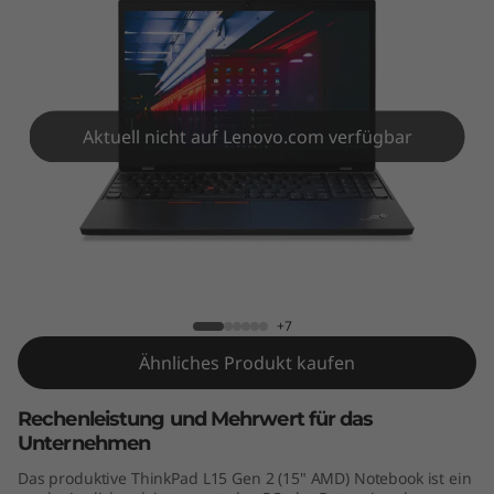
5
G
e
n
Aktuell nicht auf Lenovo.com verfügbar
2
(
ThinkPad L15 Gen 2 (15″, AMD)
1
5
+7
Ähnliches Produkt kaufen
″
Rechenleistung und Mehrwert für das
,
Unternehmen
A
Das produktive ThinkPad L15 Gen 2 (15" AMD) Notebook ist ein