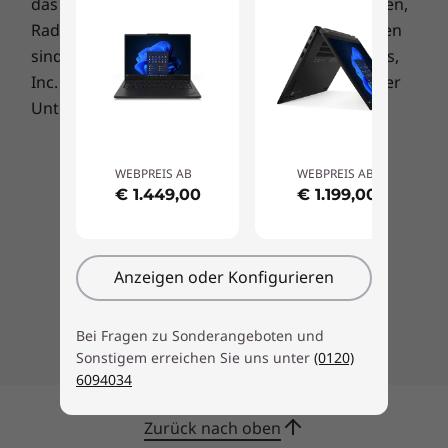
das AMD-Pfeillogo, Athlon, EPYC, FreeSync, Ryzen,
Radeon, Threadripper und deren Kombinationen
sind Warenzeichen von Advanced Micro Devices,
Inc. Marken und Dienstleistungsmarken anderer
Unternehmen werden anerkannt.
WEBPREIS AB
WEBPREIS AB
€ 1.449,00
€ 1.199,00
Anzeigen oder Konfigurieren
Bei Fragen zu Sonderangeboten und
Sonstigem erreichen Sie uns unter
(0120)
6094034
Zurück nach oben