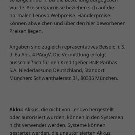
wurde. Preisersparnisse beziehen sich auf die
* Skype for Business-Konto erforderlich, nicht vorinstalliert
Vergleichen
Vergleichen
Vergle
normalen Lenovo Webpreise. Händlerpreise
Anschlüsse/Steckplätze
können abweichen und über den hier beworbenen
Preisen liegen.
USB 2.0
Sämtliches ansehen Notebooks und Ultrabooks
USB-A 3.2 Gen 1 (Always-On)
Thunderbolt 4/USB4™ 40 Gbit/s/USB-C 3.2 Gen 2
Angaben sind zugleich repräsentatives Beispiel i. S.
(unterstützt Datenübertragung, Power Delivery 3.0
d. 6a Abs. 4 PAngV. Die Vermittlung erfolgt
und DisplayPort™ 1.4)
ausschließlich für den Kreditgeber BNP Paribas
HDMI 2.0
S.A. Niederlassung Deutschland, Standort
Ethernet (RJ45)
München: Schwanthalerstr. 31, 80336 München.
Kopfhörer-/Mikrofon-Kombianschluss
Bereit für den Sitzungssaal – oder den
Die Übertragungsgeschwindigkeiten für USB-Anschlüsse sind ungefähre Angaben.
Strand
Abhängig von vielen Faktoren wie der Rechenkapazität von Host und
Akku:
Akkus, die nicht von Lenovo hergestellt
Peripheriegeräten, Dateieigenschaften, Systemkonfiguration und
Sie haben die Wahl zwischen mehreren 39,6
oder autorisiert wurden, können in den Systemen
cm (15,6") Displays, darunter ein entspiegelter
Betriebsumgebungen, können sie variieren und geringer als erwartet ausfallen.
nicht verwendet werden. Systeme können
FHD-Touchscreen (1.920 x 1.080) mit breitem
gestartet werden, die unautorisierten Akkus
Umweltzertifizierungen