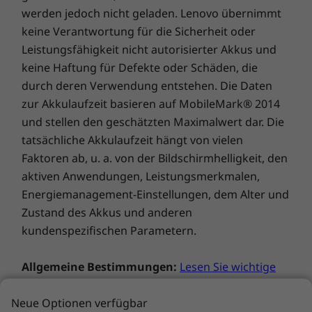
Betrachtungswinkel, 300 cd/m² Helligkeit und
werden jedoch nicht geladen. Lenovo übernimmt
umfassender Farbraumabdeckung. Optional
®
EPEAT
Gold
keine Verantwortung für die Sicherheit oder
®
ist das Gerät auch mit dedizierter NVIDIA
®
ENERGY STAR
8.0
Leistungsfähigkeit nicht autorisierter Akkus und
®
ErP Lot 3
GeForce
MX 550 Grafik für höhere Arbeits-
keine Haftung für Defekte oder Schäden, die
TCO 9.0
oder Freizeitanforderungen erhältlich. Neben
durch deren Verwendung entstehen. Die Daten
RoHS
einer Vielzahl von Anschlüssen bietet es mit
zur Akkulaufzeit basieren auf MobileMark® 2014
®
®
Eyesafe
-zertifiziert für verringerte Blaulichtanteile
Harmann
Lautsprechern und Dolby Audio™
und stellen den geschätzten Maximalwert dar. Die
einen hervorragenden, klaren Klang.
tatsächliche Akkulaufzeit hängt von vielen
Lieferumfang
Faktoren ab, u. a. von der Bildschirmhelligkeit, den
ThinkPad E15 Gen 4 (15" Intel)
aktiven Anwendungen, Leistungsmerkmalen,
65-W-Typ-C-Netzteil
Energiemanagement-Einstellungen, dem Alter und
QuickStart-Handbuch
Zustand des Akkus und anderen
Die technischen Daten können je nach Region/Modell variieren.
kundenspezifischen Parametern.
Allgemeine Bestimmungen:
Lesen Sie wichtige
Informationen von Microsoft®
, die das von Ihnen
Neue Optionen verfügbar
erworbene System betreffen können, u. a. mit