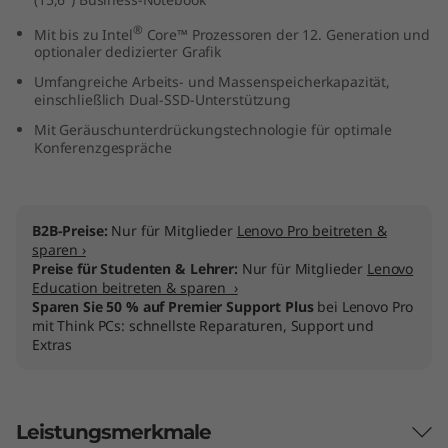
t
®
Mit bis zu Intel
Core™ Prozessoren der 12. Generation und
optionaler dedizierter Grafik
e
Umfangreiche Arbeits- und Massenspeicherkapazität,
einschließlich Dual-SSD-Unterstützung
l
Mit Geräuschunterdrückungstechnologie für optimale
)
Konferenzgespräche
B2B-Preise:
Nur für Mitglieder
Lenovo Pro beitreten &
sparen ›
Preise für Studenten & Lehrer:
Nur für Mitglieder
Lenovo
Education beitreten & sparen ›
Sparen Sie 50 % auf Premier Support Plus
bei Lenovo Pro
mit Think PCs: schnellste Reparaturen, Support und
Extras
Leistungsmerkmale