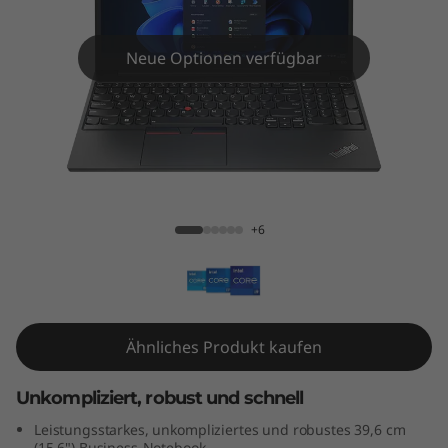
5
G
Neue Optionen verfügbar
e
n
4
ThinkPad E15 Gen 4 (15" Intel)
(
+6
1
5
"
Ähnliches Produkt kaufen
I
Unkompliziert, robust und schnell
n
Leistungsstarkes, unkompliziertes und robustes 39,6 cm
(15,6") Business-Notebook