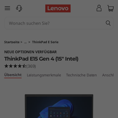
T
zum Hauptinhalt springen
h
i
n
Startseite
>
...
>
ThinkPad E Serie
k
NEUE OPTIONEN VERFÜGBAR
ThinkPad E15 Gen 4 (15" Intel)
P
(369)
a
Übersicht
Leistungsmerkmale
Technische Daten
Anschlüs
d
E
1