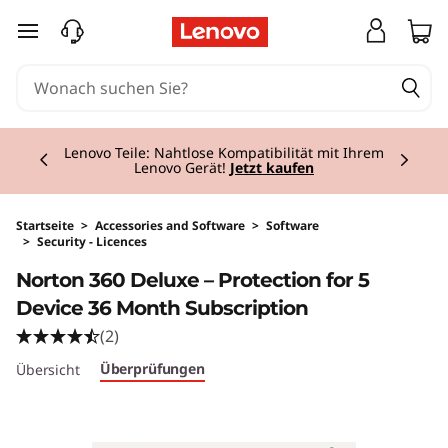
zum Hauptinhalt springen
Currently displaying item 2 of 3
Lenovo Teile: Nahtlose Kompatibilität mit Ihrem
Lenovo Gerät!
Jetzt kaufen
Startseite
>
Accessories and Software
>
Software
>
Security - Licences
Original Price 100.00 AT_EUR Discounted Pric
Norton 360 Deluxe – Protection for 5
Device 36 Month Subscription
(2)
Überprüfungen
Übersicht