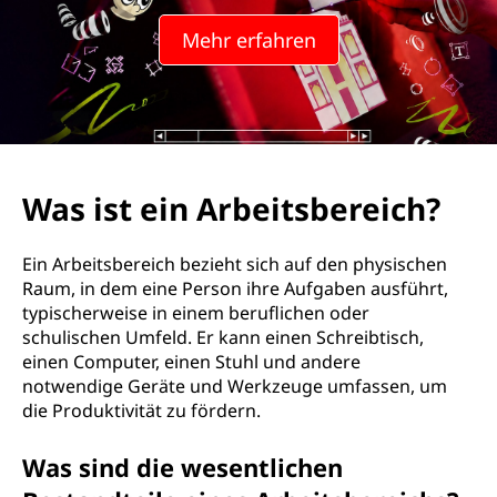
r
Mehr erfahren
b
e
i
t
Was ist ein Arbeitsbereich?
s
Ein Arbeitsbereich bezieht sich auf den physischen
b
Raum, in dem eine Person ihre Aufgaben ausführt,
typischerweise in einem beruflichen oder
e
schulischen Umfeld. Er kann einen Schreibtisch,
einen Computer, einen Stuhl und andere
r
notwendige Geräte und Werkzeuge umfassen, um
die Produktivität zu fördern.
e
Was sind die wesentlichen
i