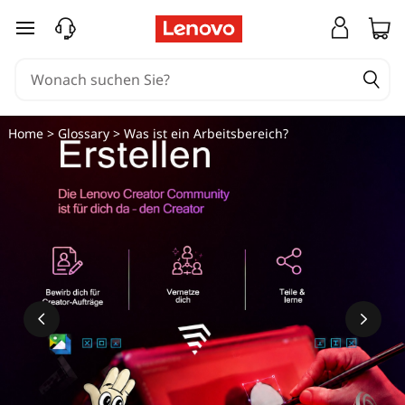
W
zum Hauptinhalt springen
a
s
i
Home
>
Glossary
> Was ist ein Arbeitsbereich?
s
t
e
i
n
A