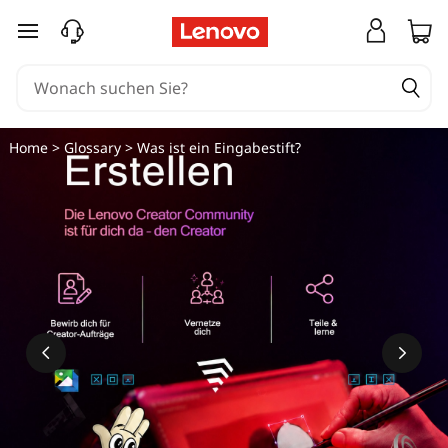
W
zum Hauptinhalt springen
a
s
i
Home
>
Glossary
> Was ist ein Eingabestift?
s
t
e
i
n
E