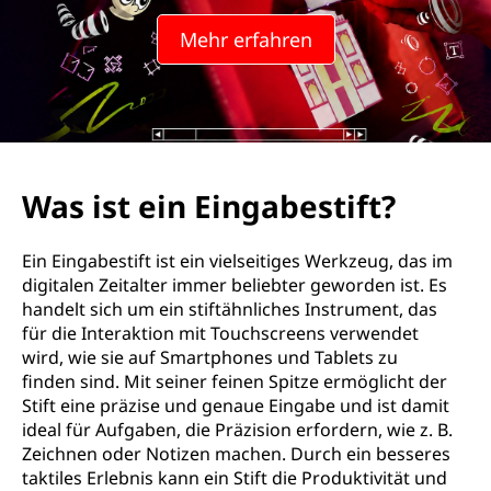
i
Mehr erfahren
n
g
a
b
Was ist ein Eingabestift?
e
Ein Eingabestift ist ein vielseitiges Werkzeug, das im
s
digitalen Zeitalter immer beliebter geworden ist. Es
handelt sich um ein stiftähnliches Instrument, das
t
für die Interaktion mit Touchscreens verwendet
wird, wie sie auf Smartphones und Tablets zu
i
finden sind. Mit seiner feinen Spitze ermöglicht der
Stift eine präzise und genaue Eingabe und ist damit
f
ideal für Aufgaben, die Präzision erfordern, wie z. B.
Zeichnen oder Notizen machen. Durch ein besseres
t
taktiles Erlebnis kann ein Stift die Produktivität und