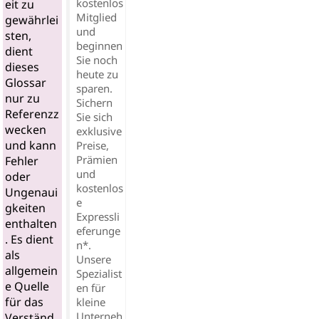
kostenlos
eit zu
Mitglied
gewährlei
und
sten,
beginnen
dient
Sie noch
dieses
heute zu
Glossar
sparen.
nur zu
Sichern
Referenzz
Sie sich
wecken
exklusive
und kann
Preise,
Prämien
Fehler
und
oder
kostenlos
Ungenaui
e
gkeiten
Expressli
enthalten
eferunge
. Es dient
n*.
als
Unsere
allgemein
Spezialist
e Quelle
en für
für das
kleine
Unterneh
Verständ