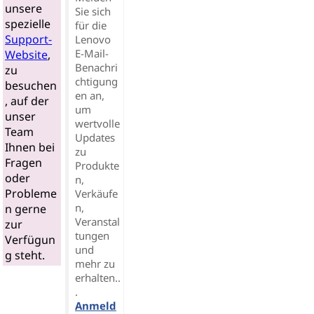
unsere
Sie sich
spezielle
für die
Support-
Lenovo
E-Mail-
Website
,
Benachri
zu
chtigung
besuchen
en an,
, auf der
um
unser
wertvolle
Team
Updates
Ihnen bei
zu
Fragen
Produkte
oder
n,
Probleme
Verkäufe
n,
n gerne
Veranstal
zur
tungen
Verfügun
und
g steht.
mehr zu
erhalten..
.
Anmeld