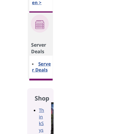
en >
Server
Deals
Serve
r Deals
Shop
Th
in
kS
ys