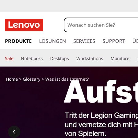
z
u
PRODUKTE
LÖSUNGEN
SERVICES
SUPPORT
Ü
m
H
Sale
Notebooks
Desktops
Workstations
Monitore
a
u
p
Home
>
Glossary
> Was ist das Internet?
t
i
n
h
a
l
t
s
p