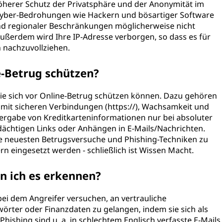
öherer Schutz der Privatsphäre und der Anonymität im
r Cyber-Bedrohungen wie Hackern und bösartiger Software
und regionaler Beschränkungen möglicherweise nicht
 Außerdem wird Ihre IP-Adresse verborgen, so dass es für
en nachzuvollziehen.
e-Betrug schützen?
e sich vor Online-Betrug schützen können. Dazu gehören
 mit sicheren Verbindungen (https://), Wachsamkeit und
ergabe von Kreditkarteninformationen nur bei absoluter
ächtigen Links oder Anhängen in E-Mails/Nachrichten.
die neuesten Betrugsversuche und Phishing-Techniken zu
n eingesetzt werden - schließlich ist Wissen Macht.
n ich es erkennen?
 bei dem Angreifer versuchen, an vertrauliche
rter oder Finanzdaten zu gelangen, indem sie sich als
hishing sind u. a. in schlechtem Englisch verfasste E-Mails