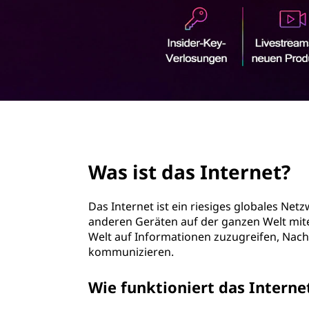
r
i
n
g
e
n
page hero 2/3
Was ist das Internet?
Das Internet ist ein riesiges globales N
anderen Geräten auf der ganzen Welt mite
Welt auf Informationen zuzugreifen, Nach
kommunizieren.
Wie funktioniert das Interne