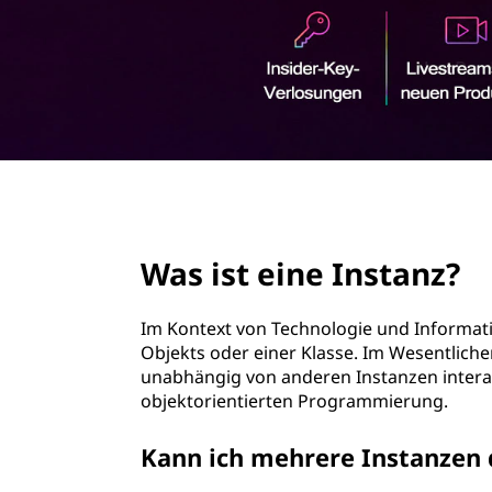
I
r
n
i
n
s
g
e
t
n
a
page hero 2/3
n
Was ist eine Instanz?
z
?
Im Kontext von Technologie und Informati
Objekts oder einer Klasse. Im Wesentlichen
unabhängig von anderen Instanzen interag
objektorientierten Programmierung.
Kann ich mehrere Instanzen d